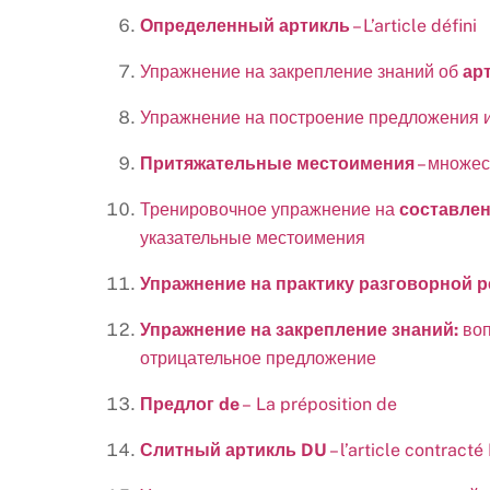
Определенный артикль
– L’article défini
Упражнение на закрепление знаний об
ар
Упражнение на построение предложения и
Притяжательные местоимения
– множес
Тренировочное упражнение на
составлен
указательные местоимения
Упражнение на практику разговорной р
Упражнение на закрепление знаний:
воп
отрицательное предложение
Предлог de
– La préposition de
Слитный артикль DU
– l’article contracté