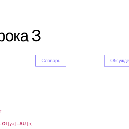
рока 3
Словарь
Обсужд
T
–
OI
[уа] –
AU
[o]