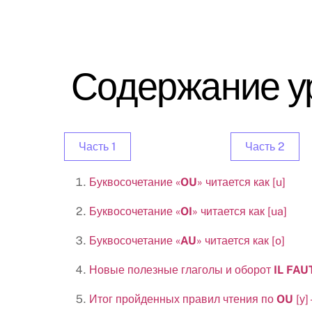
Skip
to
content
Содержание у
Часть 1
Часть 2
Буквосочетание «
OU
» читается как [u]
Буквосочетание «
OI
» читается как [ua]
Буквосочетание «
AU
» читается как [o]
Новые полезные глаголы и оборот
IL FAU
Итог пройденных правил чтения по
OU
[у] 