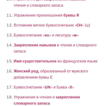
чтения и словарного запаса
Упражнение произношения
буквы R
Вспомним мягкое буквосочетание «
CH
» [ш]
Буквосочетание «
eu
» и лигатура «
œ
»
Закрепление навыков
в чтении и словарного
запаса
Имя существительное
во французском языке
Женский род
, образованный от мужского
добавлением буквы Е
Буквосочетание «
UN
» и Буква «
X
»
Упражнение в чтении и
закреплении
словарного запаса