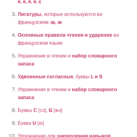
é, è, ê, ë, ç
Лигатуры
, которые используются во
французском:
œ, æ
Основные правила
чтения и ударение
во
французском языке
Упражнение в чтении и
набор словарного
запаса
Удвоенные согласные
, буквы
L и S
Упражнение в чтении и
набор словарного
запаса
Буквы
С
[сэ],
G
[жэ]
Буква
U
[ю]
Упражнение для
закрепления навыков