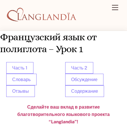
Skip
Men
to
content
Французский язык от
полиглота – Урок 1
Часть 1
Часть 2
Словарь
Обсуждение
Отзывы
Содержание
Сделайте ваш вклад в развитие
благотворительного языкового проекта
“Langlandia”!