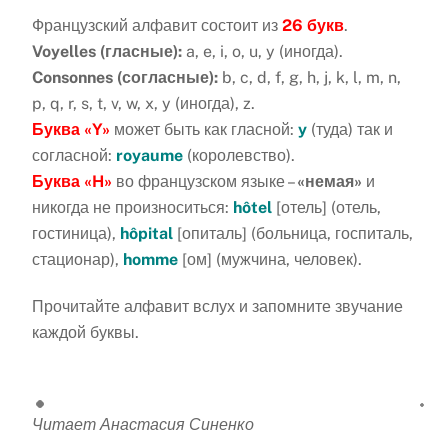
Французский алфавит состоит из
26 букв
.
Voyelles (гласные):
a, e, i, o, u, y (иногда).
Consonnes (согласные):
b, c, d, f, g, h, j, k, l, m, n,
p, q, r, s, t, v, w, x, y (иногда), z.
Буква «Y»
может быть как гласной:
y
(туда) так и
согласной:
royaume
(королевство).
Буква «H»
во французском языке –
«немая»
и
никогда не произноситься:
hôtel
[отель] (отель,
гостиница),
hôpital
[опиталь] (больница, госпиталь,
стационар),
homme
[ом] (мужчина, человек).
Прочитайте алфавит вслух и запомните звучание
каждой буквы.
Читает Анастасия Синенко