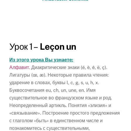
Урок 1 –
Le
ç
on
un
Из этого урока Вы узнаете:
Алфавит
. Диакритические знаки (é, è, ê, ë, ç).
Лигатуры (œ, æ). Некоторые правила чтения:
ударение в словах, буквы l, c, g, s, u, h, x.
Буквосочетания eu, ch, un, une, en. Имя
существительное во французском языке и род.
Неопределенный артикль. Понятия «элизия» и
«связывание». Построение простого предложения
с глаголом «быть» в единственном числе и
познакомитесь с существительными,