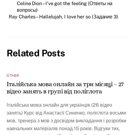
Celine Dion – I’ve got the feeling (Ответы на
вопросы)
Ray Charles – Hallelujah, I love her so (Задание 3)
Related Posts
OTHER
Італійська мова онлайн за три місяці – 27
відео занять в групі від поліглота
Італійська мова онлайн для українців (26 відео
занять) Курс від Анастасії Синенко, поліглота восьми
мов, тренера з мов з досвідом викладання і розробки
навчальних матеріалів понад 15 років. Відгуки тих,