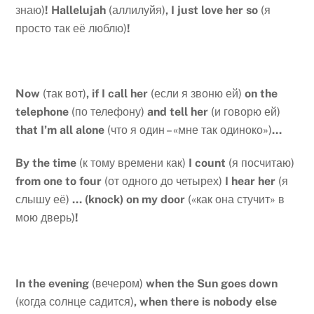
знаю)
!
Hallelujah
(аллилуйя)
, I just love her so
(я
просто так её люблю)
!
Now
(так вот)
, if I call her
(если я звоню ей)
on the
telephone
(по телефону)
and tell her
(и говорю ей)
that I’m all alone
(что я один – «мне так одиноко»)
…
By
the
time
(к тому времени как)
I
count
(я посчитаю)
from
one
to
four
(от одного до четырех)
I
hear
her
(я
слышу её)
… (
knock
)
on
my
door
(«как она стучит» в
мою дверь)
!
In
the
evening
(вечером)
when
the
Sun
goes
down
(когда солнце садится)
,
when
there
is
nobody
else