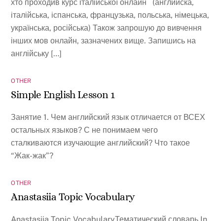
хто проходив курс італійської онлайн (английска,
італійська, іспанська, французька, польська, німецька,
українська, російська) Також запрошую до вивчення
інших мов онлайн, зазначених вище. Запишись на
англійську […]
OTHER
Simple English Lesson 1
Занятие 1. Чем английский язык отличается от ВСЕХ
остальных языков? С не понимаем чего
сталкиваются изучающие английский? Что такое
“Жак-жак”?
OTHER
Anastasiia Topic Vocabulary
Anastasiia Topic VocabularyТематический словарь In