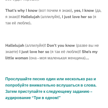
That
‘
s
why
I
know
(вот почем я знаю)
,
yes
,
I
know
(да,
я знаю)
!
Hallelujah
(аллилуйя)
, I just love her so
(я
так её люблю)
.
Hallelujah
(аллилуйя)
! Don’t you know
(разве вы не
знаете)
I just love her so
(я так её люблю)
! She’s my
little woman
(она – моя маленькая женщина)
…
Прослушайте песню один или несколько
раз и
попробуйте внимательно вслушаться в слова.
Затем приступайте к следующему заданию –
аудирование “Три в одном!”