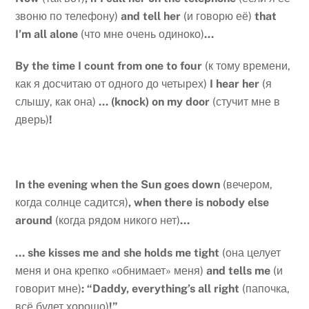
звоню по телефону)
and tell her
(и говорю её)
that
I’m all alone
(что мне очень одиноко)
…
By
the
time
I
count
from
one
to
four
(к тому времени,
как я досчитаю от одного до четырех)
I
hear
her
(я
слышу, как она)
…
(knock) on my door
(стучит мне в
дверь)
!
In the evening when the Sun goes down
(вечером,
когда солнце садится)
, when there is nobody else
around
(когда рядом никого нет)
…
… she kisses me and she holds me tight
(она целует
меня и она крепко «обнимает» меня)
and tells me
(и
говорит мне)
: “Daddy, everything’s all right
(папочка,
всё будет хорошо)
!”