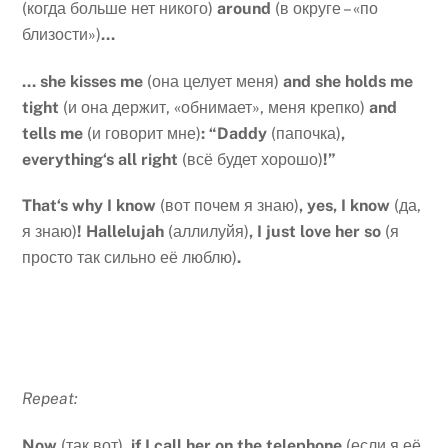
(когда больше нет никого)
around
(в округе – «по
близости»)
…
…
she
kisses
me
(она целует меня)
and
she
holds
me
tight
(и она держит, «обнимает», меня крепко)
and
tells
me
(и говорит мне)
: “
Daddy
(папочка)
,
everything
‘
s
all
right
(всё будет хорошо)
!”
That
‘
s
why
I
know
(вот почем я знаю)
,
yes
,
I
know
(да,
я знаю)
!
Hallelujah
(аллилуйя)
,
I
just
love
her
so
(я
просто так сильно её люблю)
.
Repeat:
Now
(так вот)
, if I call her on the telephone
(если я её