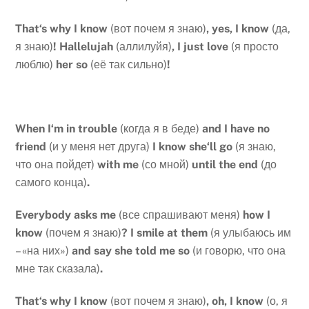
That
‘
s
why
I
know
(вот почем я знаю)
,
yes
,
I
know
(да,
я знаю)
!
Hallelujah
(аллилуйя)
,
I
just
love
(я просто
люблю)
her
so
(её так сильно)
!
When
I
‘
m
in
trouble
(когда я в беде)
and
I
have
no
friend
(и у меня нет друга)
I
know
she
‘
ll
go
(я знаю,
что она пойдет)
with
me
(со мной)
until
the
end
(до
самого конца)
.
Everybody
asks
me
(все спрашивают меня)
how
I
know
(почем я знаю)
?
I
smile
at
them
(я улыбаюсь им
– «на них»)
and
say
she
told
me
so
(и говорю, что она
мне так сказала)
.
That
‘
s
why
I
know
(вот почем я знаю)
,
oh
,
I
know
(о, я