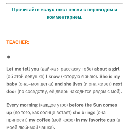
Прочитайте вслух текст песни с переводом и
комментарием.
TEACHER:
Let
me
tell
you
(дай-ка я расскажу тебе)
about
a
girl
(об этой девушке)
I
know
(которую я знаю)
.
She
is
my
baby
(она – моя детка)
and
she
lives
(и она живет)
next
door
(по соседству, её дверь находится рядом с мой)
.
Every
morning
(каждое утро)
before
the
Sun
comes
up
(до того, как солнце встает)
she
brings
(она
приносит)
my
coffee
(мой кофе)
in
my
favorite
cup
(в
моей любимой чашке)
.