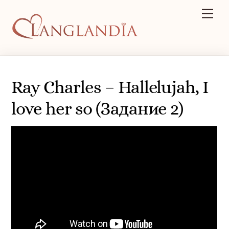
Skip
Men
to
content
Ray Charles – Hallelujah, I
love her so (Задание 2)