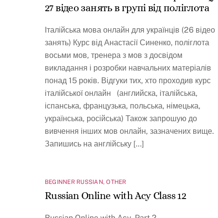
27 відео занять в групі від поліглота
Італійська мова онлайн для українців (26 відео
занять) Курс від Анастасії Синенко, поліглота
восьми мов, тренера з мов з досвідом
викладання і розробки навчальних матеріалів
понад 15 років. Відгуки тих, хто проходив курс
італійської онлайн (английска, італійська,
іспанська, французька, польська, німецька,
українська, російська) Також запрошую до
вивчення інших мов онлайн, зазначених вище.
Запишись на англійську […]
BEGINNER RUSSIAN
,
OTHER
Russian Online with Acy Class 12
Russian Online with Acy, Part 2