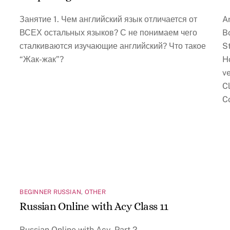
Занятие 1. Чем английский язык отличается от
A
ВСЕХ остальных языков? С не понимаем чего
B
сталкиваются изучающие английский? Что такое
St
“Жак-жак”?
H
v
C
Co
BEGINNER RUSSIAN
,
OTHER
Russian Online with Acy Class 11
Russian Online with Acy, Part 2