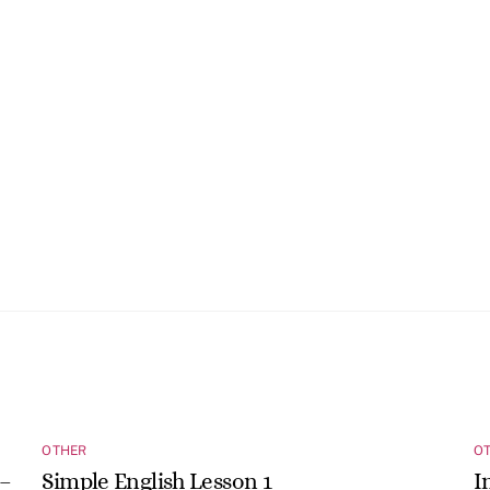
OTHER
O
 –
Simple English Lesson 1
I