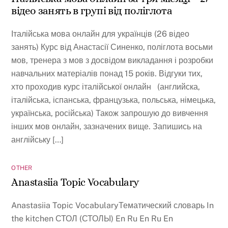
відео занять в групі від поліглота
Італійська мова онлайн для українців (26 відео
занять) Курс від Анастасії Синенко, поліглота восьми
мов, тренера з мов з досвідом викладання і розробки
навчальних матеріалів понад 15 років. Відгуки тих,
хто проходив курс італійської онлайн (английска,
італійська, іспанська, французька, польська, німецька,
українська, російська) Також запрошую до вивчення
інших мов онлайн, зазначених вище. Запишись на
англійську […]
OTHER
Anastasiia Topic Vocabulary
Anastasiia Topic VocabularyТематический словарь In
the kitchen СТОЛ (СТОЛЫ) En Ru En Ru En