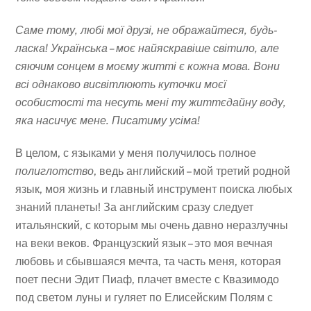
Саме тому, любі мої друзі, не ображайтеся, будь-
ласка! Українська – моє найяскравіше світило, але
сяючим сонцем в моєму житті є кожна мова. Вони
всі однаково висвітлюють куточки моєї
особистості та несуть мені ту життєдайну воду,
яка насичує мене. Писатиму усіма!
В целом, с языками у меня получилось полное
полиглотство
, ведь английский – мой третий родной
язык, моя жизнь и главный инструмент поиска любых
знаний планеты! За английским сразу следует
итальянский, с которым мы очень давно неразлучны
на веки веков. Французский язык – это моя вечная
любовь и сбывшаяся мечта, та часть меня, которая
поет песни Эдит Пиаф, плачет вместе с Квазимодо
под светом луны и гуляет по Елисейским Полям с