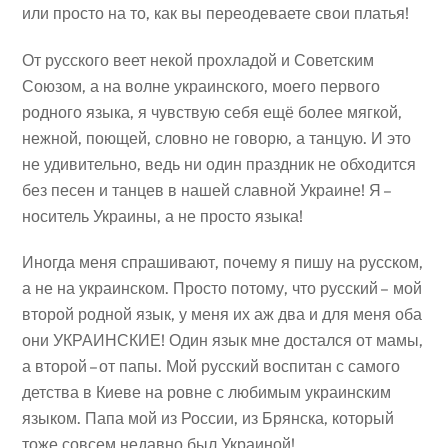
или просто на то, как вы переодеваете свои платья!
От русского веет некой прохладой и Советским
Союзом, а н
а волне украинского, моего первого
родного языка, я чувствую себя ещё более мягкой,
нежной, поющей, словно не говорю, а танцую. И это
не удивительно, ведь ни один праздник не обходится
без песен и танцев в нашей славной Украине!
Я –
носитель Украины, а не просто языка!
Иногда меня спрашивают, почему я пишу на русском,
а не на украинском. Просто потому, что русский –
мой
второй родной язык, у меня их аж два и для меня оба
они УКРАИНСКИЕ! Один язык мне достался от мамы,
а второй – от папы. Мой русский воспитан с самого
детства в Киеве на ровне с любимым украинским
языком. Папа мой из России, из Брянска, который
тоже совсем недавно был Украиной!