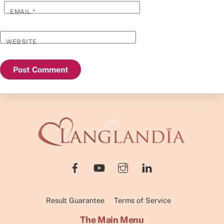
EMAIL
*
WEBSITE
Back
To
Top
Result Guarantee
Terms of Service
The Main Menu