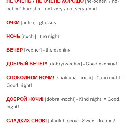
НЕ ОЧЕНЬ / НЕ ОЧЕНЬ ХОРОШО
[ne-ochen’ / ne-
ochen’-harasho] – not very / not very good
ОЧКИ
[achki] – glasses
НОЧЬ
[noch’] – the night
ВЕЧЕР
[vecher] – the evening
ДОБРЫЙ ВЕЧЕР!
[dobryi-vecher] – Good evening!
СПОКОЙНОЙ НОЧИ!
[spakoinai-nochi] – Calm night! =
Good night!
ДОБРОЙ НОЧИ!
[dobrai-nochi] – Kind night! = Good
night!
СЛАДКИХ СНОВ!
[sladkih-snov] – Sweet dreams!