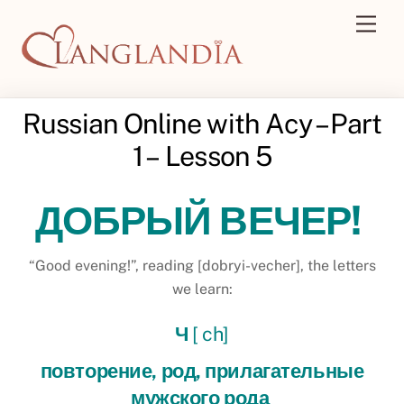
Skip
Men
to
content
Russian Online with Acy – Part
1 – Lesson 5
ДОБРЫЙ ВЕЧЕР!
“Good evening!”, reading [dobryi-vecher], the letters
we learn:
Ч
[ ch]
повторение, род, прилагательные
мужского рода