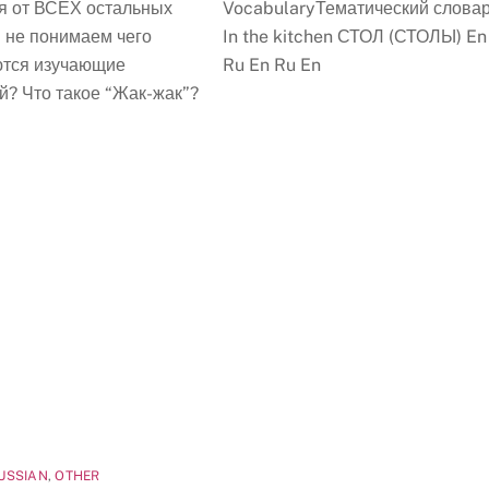
я от ВСЕХ остальных
VocabularyТематический слова
 не понимаем чего
In the kitchen СТОЛ (СТОЛЫ) En
ются изучающие
Ru En Ru En
й? Что такое “Жак-жак”?
USSIAN
,
OTHER