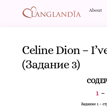
Skip
to
About
content
Celine Dion – I’ve
(Задание 3)
СОДЕ
1
Задание 1 –
стр