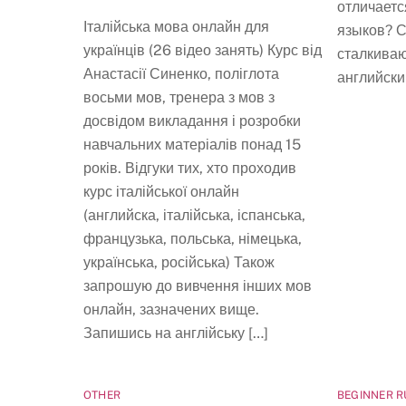
отличаетс
Італійська мова онлайн для
языков? С
українців (26 відео занять) Курс від
сталкива
Анастасії Синенко, поліглота
английски
восьми мов, тренера з мов з
досвідом викладання і розробки
навчальних матеріалів понад 15
років. Відгуки тих, хто проходив
курс італійської онлайн
(английска, італійська, іспанська,
французька, польська, німецька,
українська, російська) Також
запрошую до вивчення інших мов
онлайн, зазначених вище.
Запишись на англійську […]
OTHER
BEGINNER R