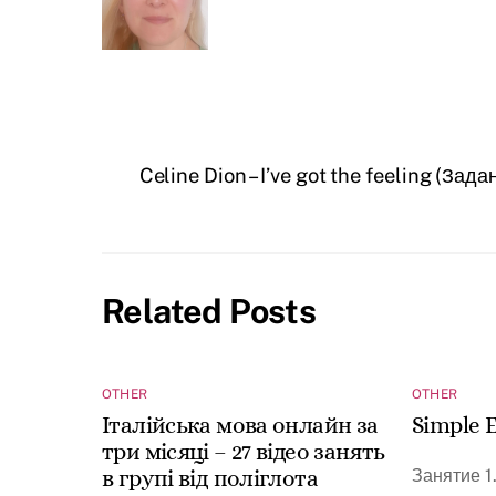
Celine Dion – I’ve got the feeling (Зада
Related Posts
OTHER
OTHER
Італійська мова онлайн за
Simple E
три місяці – 27 відео занять
Занятие 1
в групі від поліглота