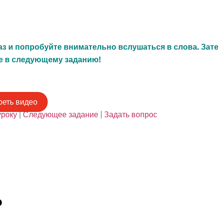
аз и попробуйте внимательно вслушаться в слова. Зат
е в следующему заданию!
еть видео
уроку
|
Следующее задание
|
Задать вопрос
o