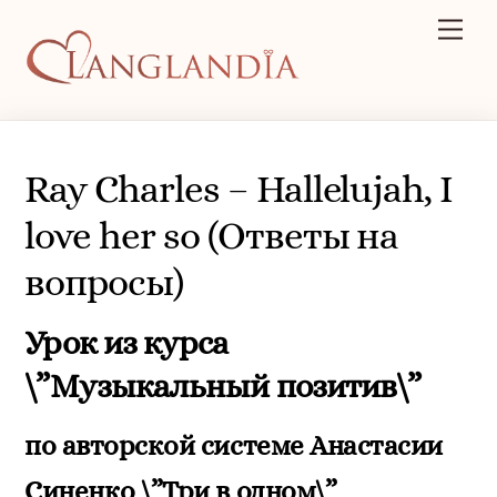
Skip
Men
to
content
Ray Charles – Hallelujah, I
love her so (Ответы на
вопросы)
Урок из курса
\”Музыкальный позитив\”
по авторской системе Анастасии
Синенко \”Три в одном\”