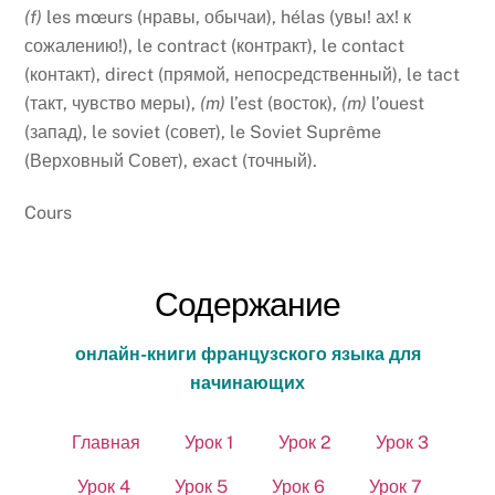
(
f
)
les mœurs (нравы, обычаи), hélas (увы! ах! к
сожалению!), le contract (контракт), le contact
(контакт), direct (прямой, непосредственный), le tact
(такт, чувство меры),
(
m
)
l’est (восток),
(
m
)
l’ouest
(запад), le soviet (совет), le Soviet Suprême
(Верховный Совет), exact (точный).
Cours
Содержание
онлайн-книги французского языка для
начинающих
Главная
Урок 1
Урок 2
Урок 3
Урок 4
Урок 5
Урок 6
Урок 7