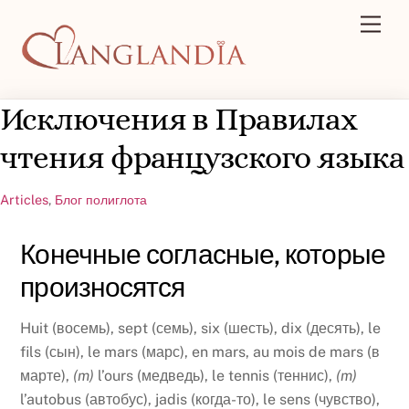
Skip
Men
to
content
Исключения в Правилах
чтения французского языка
Articles
,
Блог полиглота
Конечные согласные, которые
произносятся
Huit (восемь), sept (семь), six (шесть), dix (десять), le
fils (сын), le mars (марс), en mars, au mois de mars (в
марте),
(
m
)
l’ours (медведь), le tennis (теннис),
(
m
)
l’autobus (автобус), jadis (когда-то), le sens (чувство),