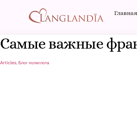
Skip
to
Главна
content
Самые важные фран
Articles
,
Блог полиглота