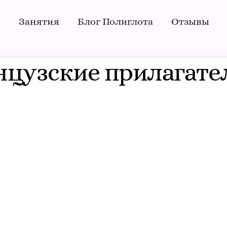
я
Занятия
Блог Полиглота
Отзывы
цузские прилагате