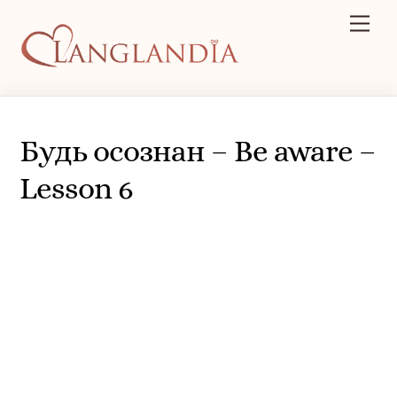
Skip
Men
to
content
Будь осознан – Be aware –
Lesson 6