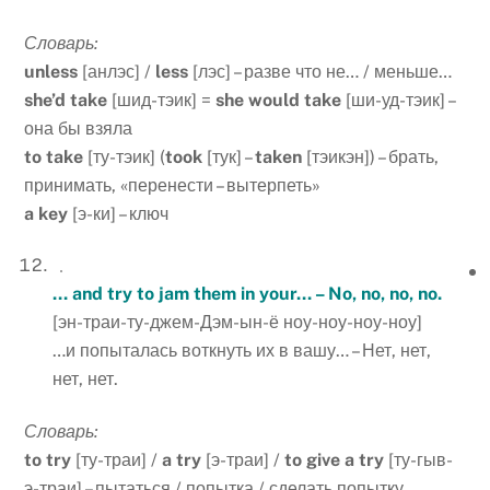
Словарь:
unless
[анлэс] /
less
[лэс] – разве что не… / меньше…
she
’
d
take
[шид-тэик] =
she
would
take
[ши-уд-тэик] –
она бы взяла
to
take
[ту-тэик] (
took
[тук] –
taken
[тэикэн]) – брать,
принимать, «перенести – вытерпеть»
a
key
[э-ки] – ключ
… and try to jam them in your… – No, no, no, no.
[эн-траи-ту-джем-Дэм-ын-ё ноу-ноу-ноу-ноу]
…и попыталась воткнуть их в вашу… – Нет, нет,
нет, нет.
Словарь:
to
try
[ту-траи] /
a
try
[э-траи] /
to
give
a
try
[ту-гыв-
э-траи] – пытаться / попытка / сделать попытку