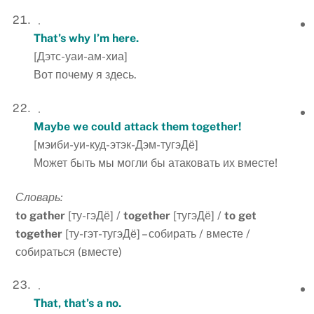
That’s why I’m here.
[Дэтс-уаи-ам-хиа]
Вот почему я здесь.
Maybe we could attack them together!
[мэиби-уи-куд-этэк-Дэм-тугэДё]
Может быть мы могли бы атаковать их вместе!
Словарь:
to
gather
[ту-гэДё] /
together
[тугэДё] /
to
get
together
[ту-гэт-тугэДё] – собирать / вместе /
собираться (вместе)
That, that’s a no.