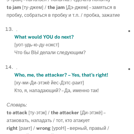
to
jam
[ту-джем] /
the
jam
[Дэ-джем] – замяться в
пробку, собраться в пробку и т.п. / пробка, зажатие
What would YOU do next?
[уот-удь-ю-ду-нэкст]
Что бы ВЫ делали следующим?
Who, me, the attacker? – Yes, that’s right!
[ху-ми-Ди-этэкё йес-Дэтс-раит]
Кто, я, нападающий? – Да, именно так!
Словарь:
to
attack
[ту-этэк] /
the
attacker
[Ди-этэкё] –
атаковать, нападать / тот, кто атакует
right
[раит] /
wrong
[уроН] – верный, правый /