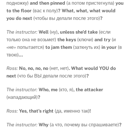
подножку)
and then pinned
(а потом пристегнула)
you
to the floor
(вас к полу)
? What, what, what would
you do next
(чтобы вы делали после этого)
?
The instructor:
Well
(ну)
, unless she’d take
(если
только она не возьмет)
the keys
(ключи)
and try
(и
«не» попытается)
to jam them
(заткнуть их)
in your
(в
твою)
…
Ross:
No, no, no, no
(нет, нет)
. What would YOU do
next
(что бы ВЫ делали после этого)
?
The instructor:
Who, me
(кто, я)
, the attacker
(нападающий)
?
Ross:
Yes, that’s right
(да, именно так)
!
The instructor:
Why
(а что, почему вы спрашиваете)
?