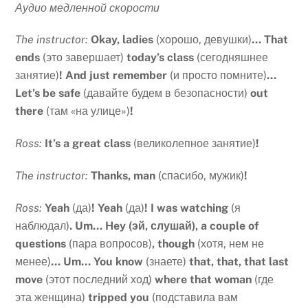
Аудио медленной скорости
The instructor:
Okay, ladies
(хорошо, девушки)
… That
ends
(это завершает)
today’s class
(сегодняшнее
занятие)
! And just remember
(и просто помните)
…
Let’s be safe
(давайте будем в безопасности)
out
there
(там «на улице»)
!
Ross:
It’s a great class
(великолепное занятие)
!
The instructor:
Thanks, man
(спасибо, мужик)
!
Ross:
Yeah
(да)
! Yeah
(да)
! I was watching
(я
наблюдал)
. Um… Hey (эй, слушай), a couple of
questions
(пара вопросов)
, though
(хотя, нем не
менее)
… Um… You know
(знаете)
that, that, that last
move
(этот последний ход)
where that woman
(где
эта женщина)
tripped you
(подставила вам