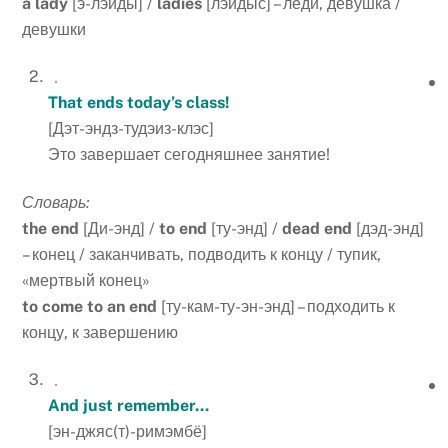
a
lady
[э-лэиды] /
ladies
[лэидыс] – леди, девушка /
девушки
That ends today’s class!
[Дэт-эндз-тудэиз-клэс]
Это завершает сегодняшнее занятие!
Словарь:
the
end
[Ди-энд] /
to
end
[ту-энд] /
dead
end
[дэд-энд]
– конец / заканчивать, подводить к концу / тупик,
«мертвый конец»
to
come
to
an
end
[ту-кам-ту-эн-энд] – подходить к
концу, к завершению
And just remember…
[эн-джяс(т)-римэмбё]