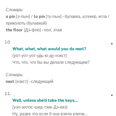
Словарь:
a
pin
[э-пын] /
to
pin
[ту-пын] – булавка, штекер, игла /
приколоть (булавкой)
the
floor
[Дэ-фло] – пол, этаж
What, what, what would you do next?
[уот-уот-уот-удь-ю-ду-нэкст]
Что, что, что бы вы делали следующим?
Словарь:
next
[нэкст] – следующий
Well, unless she’d take the keys…
[уэл-анлэс-шид-тэик-Дэ-киз]
Ну, разве что если б она взяла ключи…