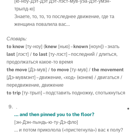
[ю-ноу-Дэт-Дэт Дэт-лэст-мув-уэа-Дэт-умэн-
трыпд-ю]
Знаете, то, то, то последнее движение, где та
женщина повалила вас…
Словарь:
to
know
[ту-ноу] (
knew
[нью] –
known
[ноун]) – знать
last
[лэст] /
to
last
[ту-лэст] – последний / длиться,
продолжаться какое-то время
the
move
[Дэ-мув] /
to
move
[ту-мув] /
the
movement
[Дэ-мувмэнт] – движение, «ход» (конем) / двигаться /
передвижение, движение
to
trip
[ту-трып] – подставить подножку, спотыкнуться
… and then pinned you to the floor?
[эн-Дэн-пындь-ю-ту-Дэ-фло]
… и потом приколола («пристегнула») вас к полу?