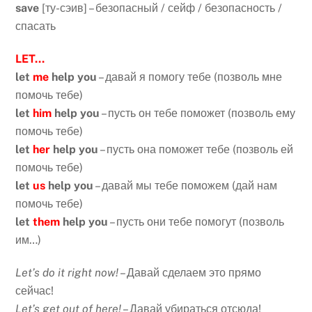
save
[ту-сэив] – безопасный / сейф / безопасность /
спасать
LET…
let
me
help you
– давай я помогу тебе (позволь мне
помочь тебе)
let
him
help you
– пусть он тебе поможет (позволь ему
помочь тебе)
let
her
help you
– пусть она поможет тебе (позволь ей
помочь тебе)
let
us
help you
– давай мы тебе поможем (дай нам
помочь тебе)
let
them
help you
– пусть они тебе помогут (позволь
им…)
Let’s do it right now!
– Давай сделаем это прямо
сейчас!
Let’s get out of here!
– Давай убираться отсюда!