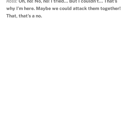
Ross:
Oh, no! No, no! I tried… But I couldn’t… That’s
why I’m here. Maybe we could attack them together!
That, that’s a no.