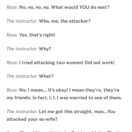
Ross:
No, no, no, no. What would YOU do next?
The instructor:
Who, me, the attacker?
Ross:
Yes, that’s right!
The instructor:
Why?
Ross:
I tried attacking two women! Did not work!
The instructor:
What?
Ross:
No, I mean… It’s okay! I mean they’re, they’re
my friends. In fact, I, I, I was married to one of them.
The instructor:
Let me get this straight, man…You
attacked your ex-wife?