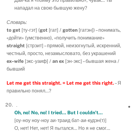
Дай-ка я «пойму это правильно», чувак… Ты
нападал на свою бывшую жену?
Словарь:
to
get
[ту-гэт] (
got
[гат] /
gotten
[гатэн]) – понимать,
«дойти» (умственно), «получить понимание»
straight
[стрэит] – прямой, неизогнутый, искренний,
честный, просто, незамысловато, без украшений
ex
–
wife
[экс-уаиф] /
an
ex
[эн-экс] – бывшая жена /
бывший
Let me get this straight. = Let me get this right.
– Я
правильно понял…?
Oh, no! No, no! I tried… But I couldn’t…
[оу-ноу ноу-ноу аи-траид бат-аи-кудэн(т)]
О, нет! Нет, нет! Я пытался… Но я не смог…