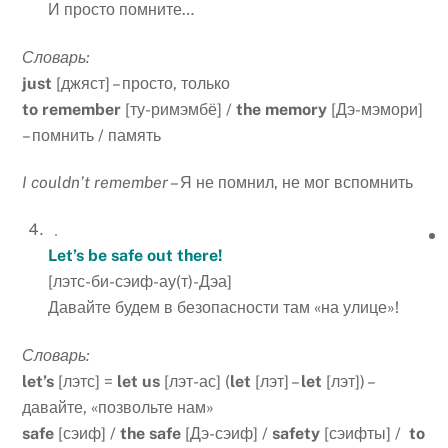
И просто помните…
Словарь:
just
[джяст] – просто, только
to
remember
[ту-римэмбё] /
the
memory
[Дэ-мэмори]
– помнить / память
I couldn’t remember
– Я не помнил, не мог вспомнить
Let’s be safe out there!
[лэтс-би-сэиф-ау(т)-Дэа]
Давайте будем в безопасности там «на улице»!
Словарь:
let
’
s
[лэтс] =
let
us
[лэт-ас] (
let
[лэт] –
let
[лэт]) –
давайте, «позвольте нам»
safe
[сэиф] /
the
safe
[Дэ-сэиф] /
safety
[сэифты] /
to