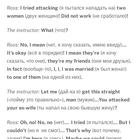
Ross:
I tried attacking
(я пытался нападать на)
two
women
(двух женщин)
! Did not work
(не сработало)
!
The instructor:
What
(что)
?
Ross:
No, I mean
(нет, я хочу сказать, имею ввиду)
…
It’s okay
(всё в порядке)
! I mean they’re
(я хочу
сказать, что они)
, they’re my friends
(они мои друзья)
.
In fact
(вообще-то)
, I, I, I was married
(я был женат)
to one of them
(на одной из них)
.
The instructor:
Let me
(дай-ка я)
get this straight
(«пойму это правильно»)
, man
(мужик)
…You attacked
your ex-wife
(ты напал на свою бывшую жену)
?
Ross:
Oh, no! No, no
(нет)
… I tried
(я пытался)
… But I
couldn’t
(но я не смог)
… That’s why
(вот почему,
зачем)
I’m here
(я здесь)
. Maybe we could
(может