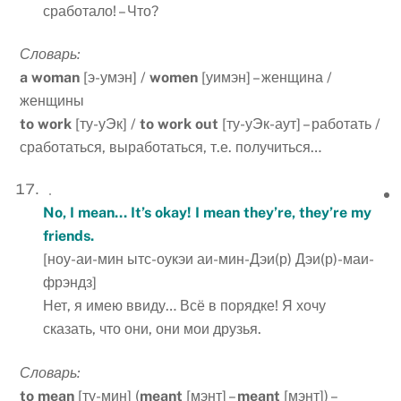
сработало! – Что?
Словарь:
a
woman
[э-умэн] /
women
[уимэн] – женщина /
женщины
to
work
[ту-уЭк] /
to
work
out
[ту-уЭк-аут] – работать /
сработаться, выработаться, т.е. получиться…
No, I mean… It’s okay! I mean they’re, they’re my
friends.
[ноу-аи-мин ытс-оукэи аи-мин-Дэи(р) Дэи(р)-маи-
фрэндз]
Нет, я имею ввиду… Всё в порядке! Я хочу
сказать, что они, они мои друзья.
Словарь:
to
mean
[ту-мин] (
meant
[мэнт] –
meant
[мэнт]) –