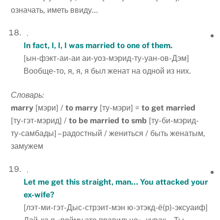
означать, иметь ввиду…
In fact, I, I, I was married to one of them.
[ын-фэкт-аи-аи аи-уоз-мэрид-ту-уан-ов-Дэм]
Вообще-то, я, я, я был женат на одной из них.
Словарь:
marry
[мэри] /
to
marry
[ту-мэри] =
to
get
married
[ту-гэт-мэрид] /
to
be
married
to
smb
[ту-би-мэрид-
ту-самбады] – радостный / жениться / быть женатым,
замужем
Let me get this straight, man… You attacked your
ex-wife?
[лэт-ми-гэт-Дыс-стрэит-мэн ю-этэкд-ё(р)-эксуаиф]