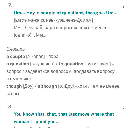
Um… Hey, a couple of questions, though… Um…
[ам хэи-э-капэл-ав-куэшченз-Доу ам]
Мм… Слушай, пара вопросом, тем не менее
(однако)… Мм…
Словарь:
a
couple
[э-капэл] – пара
a
question
[э-куэшчен] /
to
question
[ту-куэшчен] –
вопрос / задаваться вопросом, поддавать вопросу
(сомнению)
though
[Доу] /
although
[олДоу] – хотя / тем не менее,
всё же…
You know that, that, that last move where that
woman tripped you…