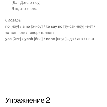
[Дэт-Дэтс-э-ноу]
Это, это «нет».
Словарь:
no
[ноу] /
a
no
[э-ноу] /
to
say
no
[ту-сэи-ноу] – нет /
«ответ нет» / говорить «нет»
yes
[йес] /
yeah
[йеа] /
nope
[ноуп] – да / ага / не-а
Упражнение 2