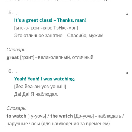
It’s a great class! – Thanks, man!
[ытс-э-грэит-клэс ТэНкс-мэн]
Это отличное занятие! – Спасибо, мужик!
Словарь:
great
[грэит] – великолепный, отличный
Yeah! Yeah! I was watching.
[йеа йеа-аи-уоз-уочыН]
Да! Да! Я наблюдал.
Словарь:
to
watch
[ту-уочь] /
the
watch
[Дэ-уочь] – наблюдать /
наручные часы (для наблюдения за временем)