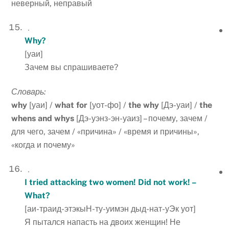
неверный, неправый
Why
?
[уаи]
Зачем вы спрашиваете?
Словарь:
why
[уаи] /
what
for
[уот-фо] /
the
why
[Дэ-уаи] /
the
whens
and
whys
[Дэ-уэнз-эн-уаиз] – почему, зачем /
для чего, зачем / «причина» / «время и причины»,
«когда и почему»
I tried attacking two women! Did not work! –
What?
[аи-траид-этэкыН-ту-уимэн дыд-нат-уЭк уот]
Я пытался напасть на двоих женщин! Не