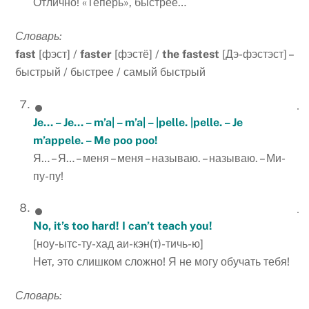
Отлично! «Теперь», быстрее…
Словарь:
fast
[фэст] /
faster
[фэстё] /
the
fastest
[Дэ-фэстэст] –
быстрый / быстрее / самый быстрый
Je… – Je… – m’a| – m’a| – |pelle. |pelle. – Je
m’appele. – Me poo poo!
Я… – Я… – меня – меня – называю. – называю. – Ми-
пу-пу!
No, it’s too hard! I can’t teach you!
[ноу-ытс-ту-хад аи-кэн(т)-тичь-ю]
Нет, это слишком сложно! Я не могу обучать тебя!
Словарь: