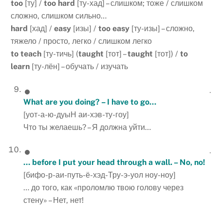
too
[ту] /
too
hard
[ту-хад] – слишком; тоже / слишком
сложно, слишком сильно…
hard
[хад] /
easy
[изы] /
too
easy
[ту-изы] – сложно,
тяжело / просто, легко / слишком легко
to
teach
[ту-тичь] (
taught
[тот] –
taught
[тот]) /
to
learn
[ту-лён] – обучать / изучать
What are you doing? – I have to go…
[уот-а-ю-дуыН аи-хэв-ту-гоу]
Что ты желаешь? – Я должна уйти…
… before I put your head through a wall. – No, no!
[бифо-р-аи-путь-ё-хэд-Тру-э-уол ноу-ноу]
… до того, как «проломлю твою голову через
стену» – Нет, нет!