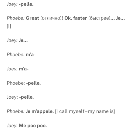
Joey:
-pelle.
Phoebe:
Great
(отлично)
! Ok, faster
(быстрее)
… Je…
[I]
Joey:
Je…
Phoebe:
m’a-
Joey:
m’a-
Phoebe:
-pelle.
Joey:
-pelle.
Phoebe:
Je m’appele.
[I call myself – my name is]
Joey:
Me poo poo.