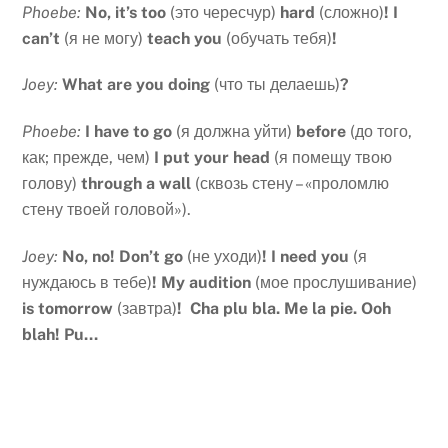
Phoebe:
No, it’s too
(это чересчур)
hard
(сложно)
! I
can’t
(я не могу)
teach you
(обучать тебя)
!
Joey:
What are you doing
(что ты делаешь)
?
Phoebe:
I have to go
(я должна уйти)
before
(до того,
как; прежде, чем)
I put your head
(я помещу твою
голову)
through a wall
(сквозь стену – «проломлю
стену твоей головой»).
Joey:
No, no! Don’t go
(не уходи)
! I need you
(я
нуждаюсь в тебе)
! My audition
(мое прослушивание)
is tomorrow
(завтра)
! Cha plu bla. Me la pie. Ooh
blah! Pu…