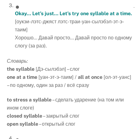
Okay… Let’s just… Let’s try one syllable at a time.
[оукэи-лэтс-джяст лэтс-траи-уан-сылэбэл-эт-э-
таим]
Хорошо… Давай просто… Давай просто по одному
слогу (за раз).
Словарь:
the
syllable
[Дэ-сылэбэл] – слог
one
at
a
time
[уан-эт-э-таим] /
all
at
once
[ол-эт-уанс]
– по одному, один за раз / всё сразу
to
stress
a
syllable
– сделать ударение (на том или
ином слоге)
closed
syllable
– закрытый слог
open
syllable
– открытый слог