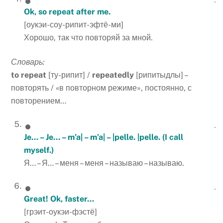
Ok, so repeat after me.
[оукэи-соу-рипит-эфтё-ми]
Хорошо, так что повторяй за мной.
Словарь:
to
repeat
[ту-рипит] /
repeatedly
[рипитыдлы] –
повторять / «в повторном режиме», постоянно, с
повторением…
Je… – Je… – m’a| – m’a| – |pelle.
|
pelle
. (
I
call
myself
.)
Я… – Я… – меня – меня – называю – называю.
Great
!
Ok
,
faster
…
[грэит-оукэи-фэстё]