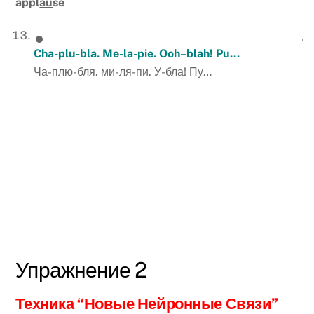
appl
au
se
Cha-plu-bla. Me-la-pie.
Ooh
–
blah
!
Pu
…
Ча-плю-бля. ми-ля-пи. У-бла! Пу…
Упражнение 2
Техника “Новые Нейронные Связи”