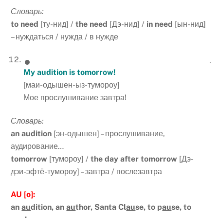
Словарь:
to
need
[ту-нид] /
the
need
[Дэ-нид] /
in
need
[ын-нид]
– нуждаться / нужда / в нужде
My audition is tomorrow!
[маи-одышен-ыз-тумороу]
Мое прослушивание завтра!
Словарь:
an audition
[эн-одышен] – прослушивание,
аудирование…
tomorrow
[тумороу] /
the day after tomorrow
[Дэ-
дэи-эфтё-тумороу] – завтра / послезавтра
AU [o]:
an
au
dition, an
au
thor, Santa Cl
au
se, to p
au
se, to