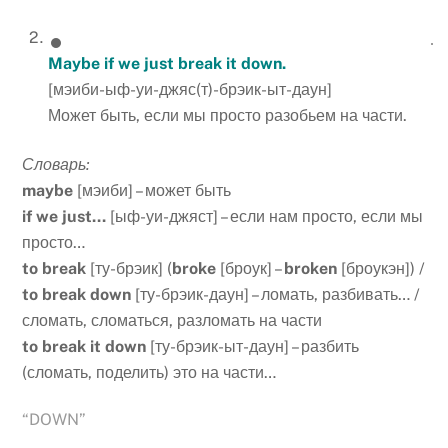
Maybe if we just break it down.
[мэиби-ыф-уи-джяс(т)-брэик-ыт-даун]
Может быть, если мы просто разобьем на части.
Словарь:
maybe
[мэиби] – может быть
if we just…
[ыф-уи-джяст] – если нам просто, если мы
просто…
to break
[ту-брэик] (
broke
[броук] –
broken
[броукэн]) /
to break down
[ту-брэик-даун] – ломать, разбивать… /
сломать, сломаться, разломать на части
to break it down
[ту-брэик-ыт-даун] – разбить
(сломать, поделить) это на части…
“DOWN”