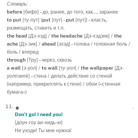
Словарь:
before
[бифо] – до, ранее, до того, как…, заранее
to
put
[ту-пут] (
put
[пут] –
put
[пут]) – класть,
размещать, ставить и т.п.
the
head
[Дэ-хэд] /
the
headache
[Дэ-хэдэик] /
the
ache
[Дэ-эик] /
ahead
[эхэд] – голова / головная боль /
боль / вперед
through
[Тру] – через, сквозь
a
wall
[э-уол] /
to
wall
[ту-уол] /
the
wallpaper
[Дэ-
уолпэипё] – стена / делать действие со стеной
(например, прикреплять к стене) / обои («стенная
бумага»)
Don’t go! I need you!
[доун-гоу аи-нидь-ю]
Не уходи! Ты мне нужна!