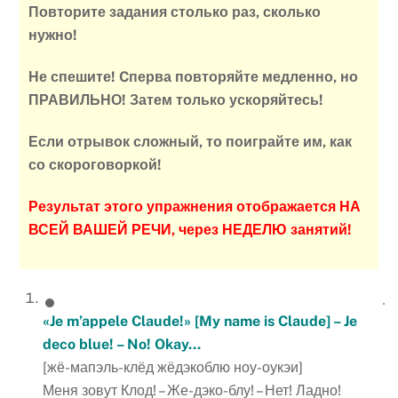
Повторите задания столько раз, сколько
нужно!
Не спешите! Cперва повторяйте медленно, но
ПРАВИЛЬНО! Затем только ускоряйтесь!
Если отрывок сложный, то поиграйте им, как
со скороговоркой!
Результат этого упражнения отображается НА
ВСЕЙ ВАШЕЙ РЕЧИ, через НЕДЕЛЮ занятий!
«Je m’appele Claude!» [My name is Claude] – Je
deco blue! – No! Okay…
[жё-мапэль-клёд жёдэкоблю ноу-оукэи]
Меня зовут Клод! – Же-дэко-блу! – Нет! Ладно!