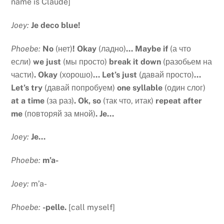
name is Claude]
Joey:
Je deco blue!
Phoebe:
No
(нет)
! Okay
(ладно)
… Maybe if
(а что
если)
we just
(мы просто)
break it down
(разобьем на
части)
. Okay
(хорошо)
… Let’s just
(давай просто)
…
Let’s try
(давай попробуем)
one syllable
(один слог)
at a time
(за раз)
. Ok, so
(так что, итак)
repeat after
me
(повторяй за мной)
. Je…
Joey:
Je…
Phoebe:
m’a-
Joey:
m’a-
Phoebe:
-pelle.
[call myself]