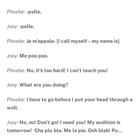
Phoebe:
-pelle.
Joey:
-pelle.
Phoebe:
Je m’appele. [I call myself – my name is]
Joey:
Me poo poo.
Phoebe:
No, it’s too hard! I can’t teach you!
Joey:
What are you doing?
Phoebe:
I have to go before I put your head through a
wall.
Joey:
No, no! Don’t go! I need you! My audition is
tomorrow! Cha plu bla. Me la pie. Ooh blah! Pu…