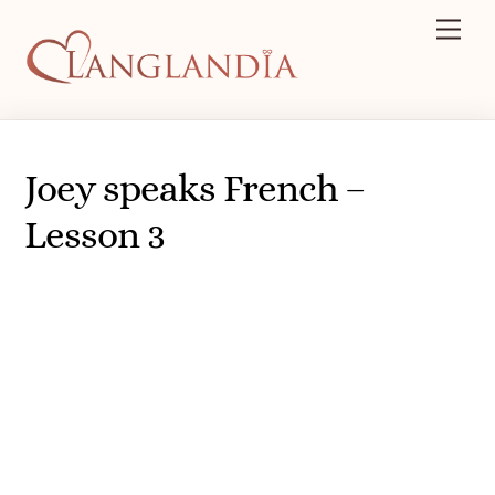
Skip
Men
to
content
Joey speaks French –
Lesson 3