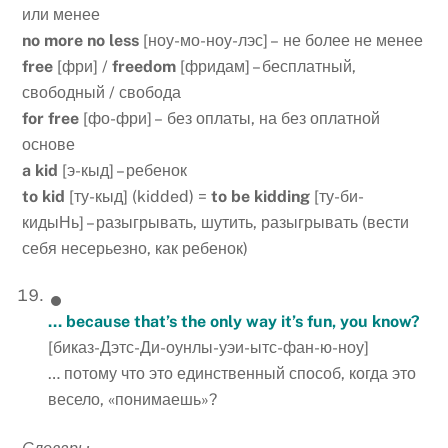
или менее
no more no less
[ноу-мо-ноу-лэс] – не более не менее
free
[фри] /
freedom
[фридам] – бесплатный,
свободный / свобода
for free
[фо-фри] – без оплаты, на без оплатной
основе
a kid
[э-кыд] – ребенок
to kid
[ту-кыд] (kidded) =
to be kidding
[ту-би-
кидыНь] – разыгрывать, шутить, разыгрывать (вести
себя несерьезно, как ребенок)
… because that’s the only way it’s fun, you know?
[биказ-Дэтс-Ди-оунлы-уэи-ытс-фан-ю-ноу]
… потому что это единственный способ, когда это
весело, «понимаешь»?