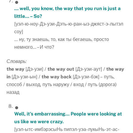
… well, you know, the way that you run is just a
little… – So?
[уэл-ю-ноу-Дэ-уэи-Дэть-ю-ран-ыз-джяст-э-лытэл
соу]
… ну, ту знаешь, то, как ты бегаешь, просто
немного… – И что?
Словарь:
the
way
[Дэ-уэи] /
the
way
out
[Дэ-уэи-аут] /
the
way
in
[Дэ-уэи-ын] /
the
way
back
[Дэ-уэи-бэк] – путь,
способ / выход, путь наружу / вход / путь (дорога)
назад
Well, it’s embarrassing… People were looking at
us like we were crazy.
[уэл-ытс-имбэрэсыНь пипэл-уэа-лукыНь-эт-ас-