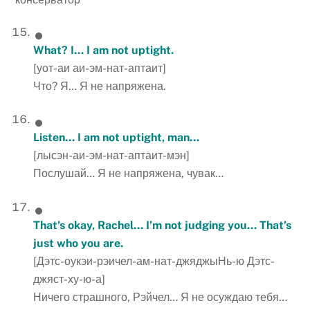
What? I… I am not uptight.
[уот-аи аи-эм-нат-аптаит]
Что? Я… Я не напряжена.
Listen… I am not uptight, man…
[лысэн-аи-эм-нат-аптаит-мэн]
Послушай… Я не напряжена, чувак…
That’s okay, Rachel… I’m not judging you… That’s
just who you are.
[Дэтс-оукэи-рэичел-ам-нат-джяджыНь-ю Дэтс-
джяст-ху-ю-а]
Ничего страшного, Рэйчел… Я не осуждаю тебя…