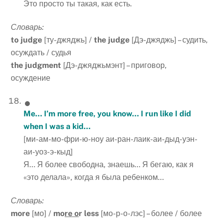
Это просто ты такая, как есть.
Словарь:
to
judge
[ту-джяджь] /
the
judge
[Дэ-джяджь] – судить,
осуждать / судья
the
judgment
[Дэ-джяджьмэнт] – приговор,
осуждение
Me… I’m more free, you know… I run like I did
when I was a kid…
[ми-ам-мо-фри-ю-ноу аи-ран-лаик-аи-дыд-уэн-
аи-уоз-э-кыд]
Я… Я более свободна, знаешь… Я бегаю, как я
«это делала», когда я была ребенком…
Словарь:
more
[мо] /
mo
re o
r less
[мо-р-о-лэс] – более / более