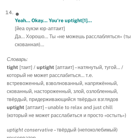
Yeah
…
Okay
…
You
‘
re
uptight
[1]
…
[йеа оукэи юр-аптаит]
Да… Хорошо… Ты «не можешь расслабляться» (ты
скованная)…
Словарь:
tight
[таит] /
uptight
[аптаит] – натянутый, тугой… /
который не может расслабиться… т.е.
встревоженный, взволнованный, напряжённый,
скованный, настороженный, злой, озлобленный,
твёрдый, придерживающийся твёрдых взглядов
uptight
[аптаит] – unable to relax and just chill
(который не может расслабиться и просто «остыть»)
uptight conservative
– твёрдый (непоколебимый)
консерватор