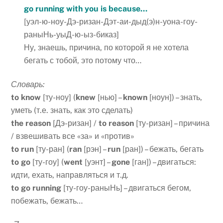
go running with you is because…
[уэл-ю-ноу-Дэ-ризан-Дэт-аи-дыд(э)н-уона-гоу-
раныНь-уыД-ю-ыз-биказ]
Ну, знаешь, причина, по которой я не хотела
бегать с тобой, это потому что…
Словарь:
to
know
[ту-ноу] (
knew
[нью] –
known
[ноун]) – знать,
уметь (т.е. знать, как это сделать)
the
reason
[Дэ-ризан] /
to
reason
[ту-ризан] – причина
/ взвешивать все «за» и «против»
to
run
[ту-ран] (
ran
[рэн] –
run
[ран]) – бежать, бегать
to
go
[ту-гоу] (
went
[уэнт] –
gone
[ган]) – двигаться:
идти, ехать, направляться и т.д.
to
go
running
[ту-гоу-раныНь] – двигаться бегом,
побежать, бежать…