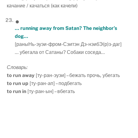
качание / качаться (как качели)
… running away from Satan? The neighbor’s
dog…
[раныНь-эуэи-фром-Сэитэн Дэ-нэибЭ(р)з-даг]
… убегала от Сатаны? Собаки соседа…
Словарь:
to run away
[ту-ран-эуэи] – бежать прочь, убегать
to run up
[ту-ран-ап] – подбегать
to run in
[ту-ран-ын] – вбегать