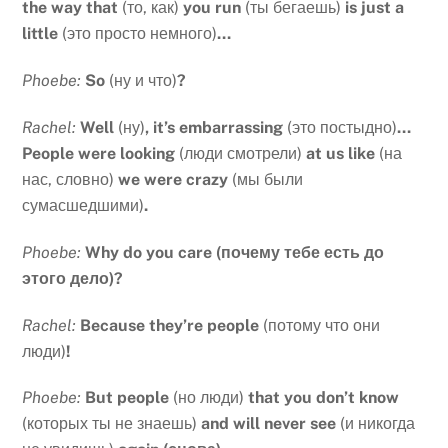
the way that
(то, как)
you run
(ты бегаешь)
is just a
little
(это просто немного)
…
Phoebe:
So
(ну и что)
?
Rachel:
Well
(ну)
, it’s embarrassing
(это постыдно)
…
People were looking
(люди смотрели)
at us like
(на
нас, словно)
we were crazy
(мы были
сумасшедшими)
.
Phoebe:
Why do you care (почему тебе есть до
этого дело)?
Rachel:
Because they’re people
(потому что они
люди)
!
Phoebe:
But people
(но люди)
that you don’t know
(которых ты не знаешь)
and will never see
(и никогда