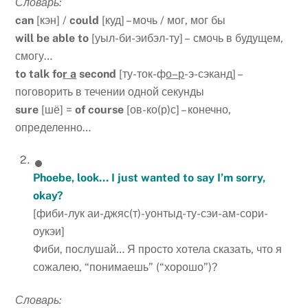
Словарь:
can
[кэн] /
could
[куд] – мочь / мог, мог бы
will be able to
[уыл-би-эибэл-ту] – смочь в будущем,
смогу…
to talk fo
r a
second
[ту-ток-ф
о
–
р
-э-сэканд] –
поговорить в течении одной секунды
sure
[шё] =
of course
[ов-ко(р)с] – конечно,
определенно…
Phoebe, look… I just wanted to say I’m sorry,
okay?
[фиби-лук аи-джяс(т)-уонтыд-ту-сэи-ам-сори-
оукэи]
Фиби, послушай… Я просто хотела сказать, что я
сожалею, “понимаешь” (“хорошо”)?
Словарь: