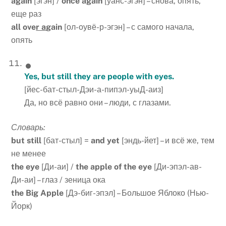
again
[эгэн] /
once again
[уанс-эгэн] – снова, опять,
еще раз
all ove
r a
gain
[ол-оувё-р-эгэн] – с самого начала,
опять
Yes, but still they are people with eyes.
[йес-бат-стыл-Дэи-а-пипэл-уыД-аиз]
Да, но всё равно они – люди, с глазами.
Словарь:
but still
[бат-стыл] =
and yet
[эндь-йет] – и всё же, тем
не менее
the eye
[Ди-аи] /
the apple of the eye
[Ди-эпэл-ав-
Ди-аи] – глаз / зеница ока
the Big Apple
[Дэ-биг-эпэл] – Большое Яблоко (Нью-
Йорк)