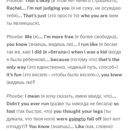
Phoebe:
That’s okay
(в этом нет ничего страшного)
,
Rachel… I’m not judging you
(я не сужу, не осуждаю
тебя)
… That’s just
(это просто то)
who you are
(кем
ты являешься)
.
Phoebe:
Me
(я)
… I’m more free
(я более свободна)
,
you know
(знаешь, видишь ли)
… I run like
(я бегаю
так же, как)
I did (я «бегала») when I was a kid
(когда
я была ребенком)
… because
(потому что)
that’s the
only way
(это единственно, «единый путь, способ»)
it’s fun
(это весело – «чтобы было весело»)
, you know
(видишь ли)
?
Phoebe:
I mean
(я хочу сказать, имею ввиду, что)
…
Didn’t you ever run
(разве ты никогда не бегала)
so
fast
(так быстро, что)
you thought your legs
(ты
думала, что твои ноги)
were
going
to
fall off
(вот-вот
отпадут)
? You know
(знаешь)
… Like
(как, словно)