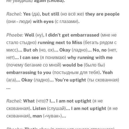
не увидишь)
again (снова).
Rachel:
Yes
(да)
, but still
(но всё же)
they are people
(они – люди)
with eyes
(с глазами)
.
Phoebe:
Well
(ну)
, I didn’t get embarrassed
(мне не
стало стыдно)
running next to Miss
(бегать рядом с
мисс)
… But oh
(но, ох)
… Okay
(ладно)
… No, no
(нет,
нет)
… I can see
(я понимаю)
why running with me
(почему бегание со мной)
would be
(было бы)
embarrassing to you
(постыдным для тебя)
. Yeah
(ага)
… Okay
(ладно)
… You’re uptight
(ты скованная)
…
Rachel:
What
(что)
? I… I am not uptight
(я не
скованная)
. Listen
(слушай)
… I am not uptight
(я не
скованная)
, man
(«чувак»)
…