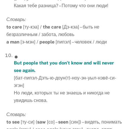
Какая тебе разница? – Потому что они люди!
Словарь:
to care
[ту-кэа] /
the care
[Дэ-кэа] – быть не
безразличным / забота, любовь
a man
[э-мэн] /
people
[пипэл] – человек / люди
But people that you don’t know and will never
see again.
[бат-пипэл-Дэть-ю-доун(т)-ноу-эн-уыл-нэвё-си-
эгэн]
Но люди, которых ты не знаешь и никогда не
увидишь снова.
Словарь:
to see
[ту-си] (
saw
[со] –
seen
[син]) – видеть, понимать