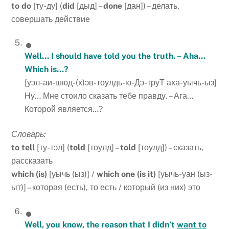
to
do
[ту-ду] (
did
[дыд] –
done
[дан]) – делать,
совершать действие
Well… I should have told you the truth. – Aha…
Which is…?
[уэл-аи-шюд-(х)эв-тоулдь-ю-Дэ-труТ аха-уычь-ыз]
Ну… Мне стоило сказать тебе правду. – Ага…
Которой является…?
Словарь:
to tell
[ту-тэл] (
told
[тоулд] –
told
[тоулд]) – сказать,
рассказать
which (is)
[уычь (ыз)] /
which one (is it)
[уычь-уан (ыз-
ыт)] – которая (есть), то есть / который (из них) это
Well, you know, the reason that I didn’t
want to