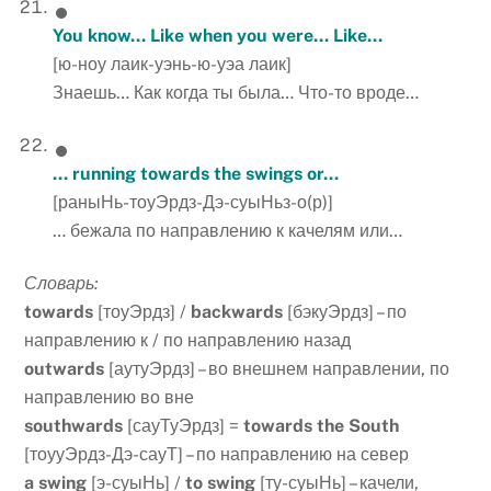
You know… Like when you were… Like…
[ю-ноу лаик-уэнь-ю-уэа лаик]
Знаешь… Как когда ты была… Что-то вроде…
… running towards the swings or…
[раныНь-тоуЭрдз-Дэ-суыНьз-о(р)]
… бежала по направлению к качелям или…
Словарь:
towards
[тоуЭрдз] /
backwards
[бэкуЭрдз] – по
направлению к / по направлению назад
outwards
[аутуЭрдз] – во внешнем направлении, по
направлению во вне
southwards
[сауТуЭрдз] =
towards the South
[тоууЭрдз-Дэ-сауТ] – по направлению на север
a swing
[э-суыНь] /
to swing
[ту-суыНь] – качели,