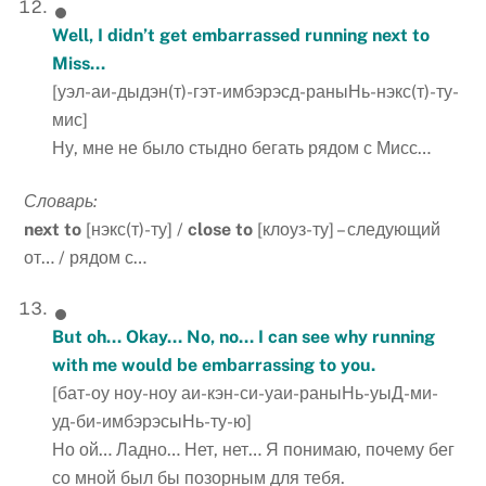
Well, I didn’t get embarrassed running next to
Miss…
[уэл-аи-дыдэн(т)-гэт-имбэрэсд-раныНь-нэкс(т)-ту-
мис]
Ну, мне не было стыдно бегать рядом с Мисс…
Словарь:
next
to
[нэкс(т)-ту] /
close
to
[клоуз-ту] – следующий
от… / рядом с…
But oh… Okay… No, no… I can see why running
with me would be embarrassing to you.
[бат-оу ноу-ноу аи-кэн-си-уаи-раныНь-уыД-ми-
уд-би-имбэрэсыНь-ту-ю]
Но ой… Ладно… Нет, нет… Я понимаю, почему бег
со мной был бы позорным для тебя.