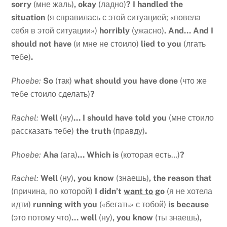
sorry
(мне жаль)
, okay
(ладно)
? I handled the
situation
(я справилась с этой ситуацией; «повела
себя в этой ситуации»)
horribly
(ужасно)
. And… And I
should not have
(и мне не стоило)
lied to you
(лгать
тебе)
.
Phoebe:
So
(так)
what should you have done
(что же
тебе стоило сделать)
?
Rachel:
Well
(ну)
… I should have told you
(мне стоило
рассказать тебе)
the truth
(правду)
.
Phoebe:
Aha
(ага)
… Which is
(которая есть…)
?
Rachel:
Well
(ну)
, you know
(знаешь)
, the reason that
(причина, по которой)
I didn’t
want to
go
(я не хотела
идти)
running with you
(«бегать» с тобой)
is because
(это потому что)
… well
(ну)
, you know
(ты знаешь)
,