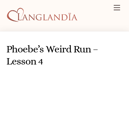
Skip
Men
to
content
Phoebe’s Weird Run –
Lesson 4