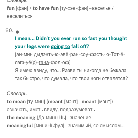
Словарь:
fun
[фан] /
to have fun
[ту-хэв-фан] – веселье /
веселиться
I mean… Didn’t you ever run so fast you thought
your legs were
going to
fall off?
[аи-мин дыдэнть-ю-эвё-ран-соу-фэсть-ю-Тот-ё-
лэгз-уё(р)-
гана
-фол-оф]
Я имею ввиду, что… Разве ты никогда не бежала
так быстро, что думала, что твои ноги отвалятся?
Словарь:
to
mean
[ту-мин] (
meant
[мэнт] –
meant
[мэнт]) –
означать, иметь ввиду, подразумевать
the
meaning
[Дэ-миныНь] – значение
meaningful
[миниНьфул] – значимый, со смыслом…