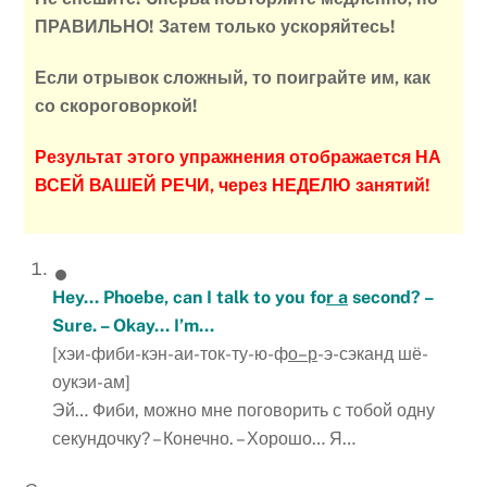
ПРАВИЛЬНО! Затем только ускоряйтесь!
Если отрывок сложный, то поиграйте им, как
со скороговоркой!
Результат этого упражнения отображается НА
ВСЕЙ ВАШЕЙ РЕЧИ, через НЕДЕЛЮ занятий!
Hey… Phoebe, can I talk to you fo
r a
second? –
Sure. – Okay… I’m…
[хэи-фиби-кэн-аи-ток-ту-ю-ф
о
–
р
-э-сэканд шё-
оукэи-ам]
Эй… Фиби, можно мне поговорить с тобой одну
секундочку? – Конечно. – Хорошо… Я…