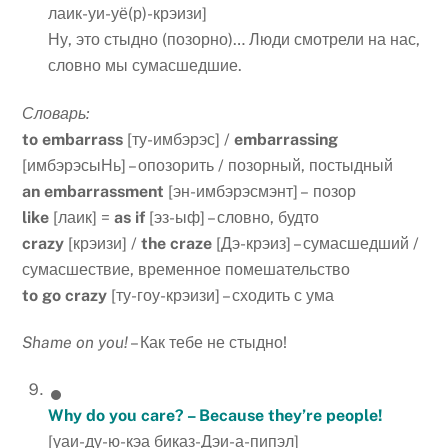
лаик-уи-уё(р)-крэизи]
Ну, это стыдно (позорно)… Люди смотрели на нас,
словно мы сумасшедшие.
Словарь:
to embarrass
[ту-имбэрэс] /
embarrassing
[имбэрэсыНь] – опозорить / позорный, постыдный
an embarrassment
[эн-имбэрэсмэнт] – позор
like
[лаик] =
as if
[эз-ыф] – словно, будто
crazy
[крэизи] /
the craze
[Дэ-крэиз] – сумасшедший /
сумасшествие, временное помешательство
to go crazy
[ту-гоу-крэизи] – сходить с ума
Shame on you!
– Как тебе не стыдно!
Why do you care? – Because they’re people!
[уаи-ду-ю-кэа биказ-Дэи-а-пипэл]