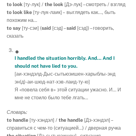
to look
[ту-лук] /
the look
[Дэ-лук] – смотреть / взгляд
to look like
[ту-лук-лаик] – выглядеть как…, быть
похожим на…
to say
[ту-сэи] (
said
[сэд] –
said
[сэд]) – говорить,
сказать
I handled the situation horribly. And… And I
should not have lied to you.
[аи-хэндэлд-Дыс-сытьюэишен-харыблы-энд
эн(д)-аи-шюд-нат-хэв-лаид-ту-ю]
Я «повела себя в» этой ситуации ужасно. И… И
мне не стоило было тебе лгать…
Словарь:
to handle
[ту-хэндэл] /
the handle
[Дэ-хэндэл] –
справиться с чем-то (ситуацией…) / дверная ручка
the situation
[Дэ-сытьюэишен] – ситуация