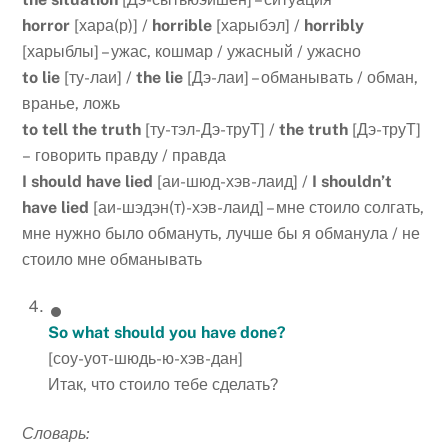
horror
[хара(р)] /
horrible
[харыбэл] /
horribly
[харыблы] – ужас, кошмар / ужасный / ужасно
to lie
[ту-лаи] /
the lie
[Дэ-лаи] – обманывать / обман,
вранье, ложь
to tell the truth
[ту-тэл-Дэ-труТ] /
the truth
[Дэ-труТ]
– говорить правду / правда
I should have lied
[аи-шюд-хэв-лаид] /
I shouldn’t
have lied
[аи-шэдэн(т)-хэв-лаид] – мне стоило солгать,
мне нужно было обмануть, лучше бы я обманула / не
стоило мне обманывать
So what should you have done?
[соу-уот-шюдь-ю-хэв-дан]
Итак, что стоило тебе сделать?
Словарь: