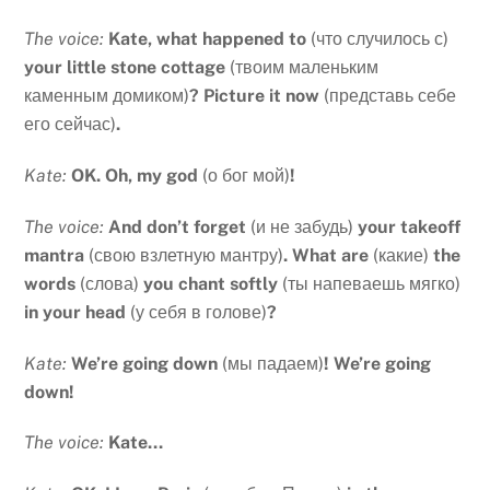
The voice:
Kate, what happened to
(что случилось с)
your little stone cottage
(твоим маленьким
каменным домиком)
? Picture it now
(представь себе
его сейчас)
.
Kate:
OK.
Oh, my god
(о бог мой)
!
The voice:
And don’t forget
(и не забудь)
your takeoff
mantra
(свою взлетную мантру)
.
What are
(какие)
the
words
(слова)
you chant softly
(ты напеваешь мягко)
in your head
(у себя в голове)
?
Kate:
We’re going down
(мы падаем)
! We’re going
down!
The voice:
Kate…