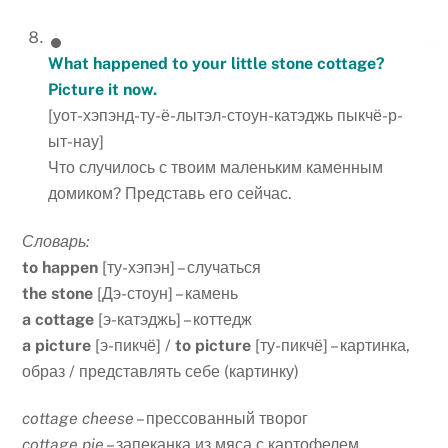
What happened to your little stone cottage?
Picture it now.
[уот-хэпэнд-ту-ё-лытэл-стоун-катэджь пыкчё-р-
ыт-нау]
Что случилось с твоим маленьким каменным
домиком? Представь его сейчас.
Словарь:
to happen
[ту-хэпэн] – случаться
the stone
[Дэ-стоун] – камень
a cottage
[э-катэджь] – коттедж
a picture
[э-пикчё] /
to picture
[ту-пикчё] – картинка,
образ / представлять себе (картинку)
cottage cheese
– прессованный творог
cottage pie
– запеканка из мяса с картофелем