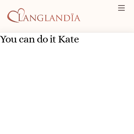
Skip
Men
to
content
You can do it Kate