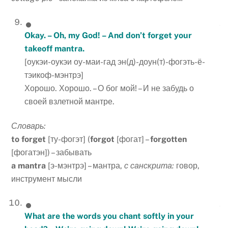
Okay. – Oh, my God! – And don’t forget your
takeoff mantra.
[оукэи-оукэи оу-маи-гад эн(д)-доун(т)-фогэть-ё-
тэикоф-мэнтрэ]
Хорошо. Хорошо. – О бог мой! – И не забудь о
своей взлетной мантре.
Словарь:
to forget
[ту-фогэт] (
forgot
[фогат] –
forgotten
[фогатэн]) – забывать
a mantra
[э-мэнтрэ] – мантра,
с
санскрита
:
говор,
инструмент мысли
What are the words you chant softly in your