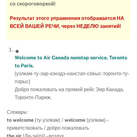
со скороговоркой!
Результат этого упражнения отображается НА
ВСЕЙ ВАШЕЙ РЕЧИ, через НЕДЕЛЮ занятий!
Welcome to Air Canada nonstop service, Toronto
to Paris.
[уэлкам-ту-эар-кэнэдэ-нанстап-сёвыс-торонто-ту-
пэрыс]
Добро пожаловать на прямой рейс Эир Канада,
Торонто-Париж.
Словарь:
to welcome
[ту-уэлкам] /
welcome
[уэлкам] –
приветствовать / добро пожаловать
the air
[Ди-эа(р)] – воздух