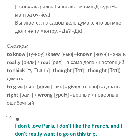
[ю-ноу-аи-рилы-Тыньк-ю-гэив-ми-Дэ-уроН-
мантра оу-йеа]
Вы знаете, я в самом деле думаю, что вы мне
дали не ту мантру. – Да? – Да!
Словарь:
to
know
[ту-ноу] (
knew
[нью] –
known
[ноун]) – знать
really
[рили] /
real
[рил] – в сама деле / настоящий
to
think
[ту-Тыньк] (
thought
[Тот] –
thought
[Тот]) –
думать
to
give
[гыв] (
gave
[гэив] –
given
[гывэн]) – давать
right
[раит] /
wrong
[уроН] – верный / неверный,
ошибочный
I don’t love Paris, I don’t like the French, and I
don’t really
want to
go on this trip.