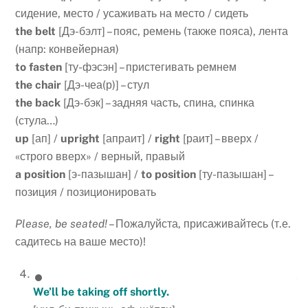
сидение, место / усаживать на место / сидеть
the belt
[Дэ-бэлт] – пояс, ремень (также пояса), лента
(напр: конвейерная)
to fasten
[ту-фэсэн] – пристегивать ремнем
the chair
[Дэ-чеа(р)] – стул
the back
[Дэ-бэк] – задняя часть, спина, спинка
(стула…)
up
[ап] /
upright
[апраит] /
right
[раит] – вверх /
«строго вверх» / верный, правый
a position
[э-пазышан] /
to position
[ту-пазышан] –
позиция / позиционировать
Please, be seated!
– Пожалуйста, присаживайтесь (т.е.
садитесь на ваше место)!
We’ll be taking off shortly.