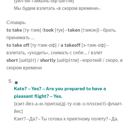
[уил-би-тэикынь-оф-шётли]
Мы будем взлетать «в скором времени».
Словарь:
to take
[ту-тэик] (
took
[тук] –
taken
[тэикэн]) – брать,
принимать …
to take off
[ту-тэик-оф] /
a takeoff
[э-тэик-оф] –
взлетать, «уходить», снимать с себя… / взлет
short
[шё(р)т] /
shortly
[шё(р)тли] – короткий / скоро, в
скором времени
Kate? – Yes? – Are you prepared to have a
pleasant flight? – Yes.
[кэит-йез-а-ю-припэа(д)-ту-хэв-э-плэзэн(т)-флаит-
йес]
Кэит? – Да? – Ты готова к приятному полету? – Да.