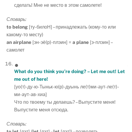
сделать! Мне не место в этом самолете!
Словарь:
to
belong
[ту-билоН] – принадлежать (кому-то или
какому-то месту)
an
airplane
[эн-эё(р)-плэин] =
a
plane
[э-плэин] –
самолет
What do you think you’re doing? – Let me out! Let
me out of here!
[уо(т)-ду-ю-Тыньк-ю(р)-дуынь ле(т)ми-аут-ле(т)-
ми-аут-ав-хиа]
Что по твоему ты делаешь? – Выпустите меня!
Выпустите меня отсюда.
Словарь:
to let
[лэт] (
let
[лэт] –
let
[лэт]) – позволять