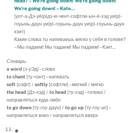
head? – We’re going down! We’re going down!
We’re going down! – Kate…
[уот-а-Дэ-уё(р)дз-ю-чент-софтли-ын-ё-хэд уи(р)-
гоуынь-даун уи(р)-гоуынь-даун уи(р)-гоуынь-даун
кэит]
Какие слова ты напеваешь мягко у себя в голове?
– Мы падаем! Мы падаем! Мы падаем! – Кэит…
Словарь:
a word
[э-уЭд] – слово
to chant
[ту-чэнт] – напевать
soft
[софт] /
softly
[софтли] – мягкий / мягко
the head
[Дэ-хэд] /
to head
[ту-хэд] – голова /
направляться куда-либо
to go down
[ту-гоу-даун] /
to go up
[ту-гоу-ап] –
направляться вниз / направляться вверх