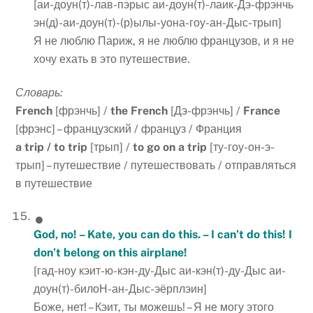
[аи-доун(т)-лав-пэрыс аи-доун(т)-лаик-Дэ-фрэнчь
эн(д)-аи-доун(т)-(р)ылы-уона-гоу-ан-Дыс-трып]
Я не люблю Париж, я не люблю французов, и я не
хочу ехать в это путешествие.
Словарь:
French
[фрэнчь] /
the French
[Дэ-фрэнчь] /
France
[фрэнс] – французский / француз / Франция
a trip / to trip
[трып] /
to go on a trip
[ту-гоу-он-э-
трып] – путешествие / путешествовать / отправляться
в путешествие
God, no! – Kate, you can do this. – I can’t do this! I
don’t belong on this airplane!
[гад-ноу кэит-ю-кэн-ду-Дыс аи-кэн(т)-ду-Дыс аи-
доун(т)-билоН-ан-Дыс-эёрплэин]
Боже, нет! – Кэит, ты можешь! – Я не могу этого