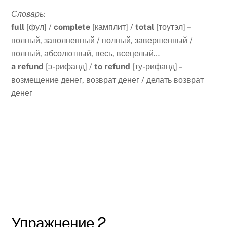
Словарь:
full
[фул] /
complete
[камплит] /
total
[тоутэл] –
полный, заполненный / полный, завершенный /
полный, абсолютный, весь, всецелый…
a
refund
[э-рифанд] /
to
refund
[ту-рифанд] –
возмещение денег, возврат денег / делать возврат
денег
Упражнение 2