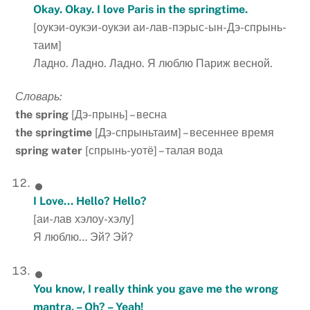
Okay. Okay. I love Paris in the springtime.
[оукэи-оукэи-оукэи аи-лав-пэрыс-ын-Дэ-спрынь-
таим]
Ладно. Ладно. Ладно. Я люблю Париж весной.
Словарь:
the spring
[Дэ-прынь] – весна
the springtime
[Дэ-спрыньтаим] – весеннее время
spring water
[спрынь-уотё] – талая вода
I
Love
…
Hello
?
Hello
?
[аи-лав хэлоу-хэлу]
Я люблю… Эй? Эй?
You know, I really think you gave me the wrong
mantra. – Oh? – Yeah!