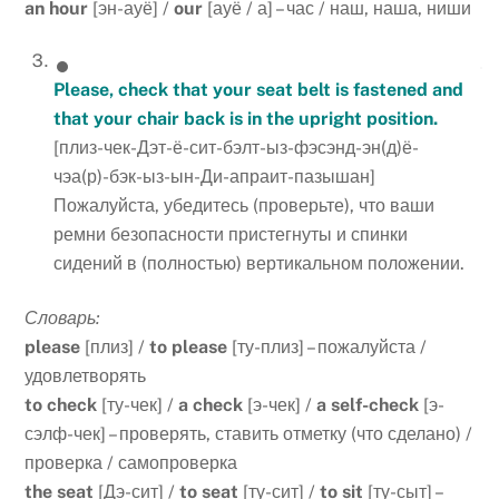
an hour
[эн-ауё] /
our
[ауё / а] – час / наш, наша, ниши
Please, check that your seat belt is fastened and
that your chair back is in the upright position.
[плиз-чек-Дэт-ё-сит-бэлт-ыз-фэсэнд-эн(д)ё-
чэа(р)-бэк-ыз-ын-Ди-апраит-пазышан]
Пожалуйста, убедитесь (проверьте), что ваши
ремни безопасности пристегнуты и спинки
сидений в (полностью) вертикальном положении.
Словарь:
please
[плиз] /
to please
[ту-плиз] – пожалуйста /
удовлетворять
to check
[ту-чек] /
a check
[э-чек] /
a self-check
[э-
сэлф-чек] – проверять, ставить отметку (что сделано) /
проверка / самопроверка
the seat
[Дэ-сит] /
to seat
[ту-сит] /
to sit
[ту-сыт] –