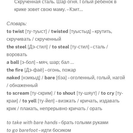
Скрученная сталь. Шар огня. Голый ребенок в
крике зовет свою маму. – Кэит…
Словарь:
to twist
[ту-туыст] /
twisted
[туыстыд] – крутить,
скручивать / скрученный
the steel
[Дэ-стил] /
to steal
[ту-стил] – сталь /
воровать
a ball
[э-бол] – мяч, шар; бал …
the fire
[Дэ-фаё] – огонь, пожар
naked
[нэикыд] /
bare
[бэа] – оголенный, голый, нагой
/ обнаженный
to scream
[ту-скрим] /
to shout
[ту-шяут] /
to cry
[ту-
краи] /
to yell
[ту-йел] – визжать / кричать, издавать
крик / плакать, непрерывно кричать / орать
to take with bare hands
– брать голыми руками
to go barefoot
– идти босиком