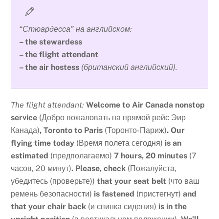
“Стюардесса” на английском:
– the stewardess
– the flight attendant
– the air hostess
(британский английский).
The flight attendant:
Welcome to Air Canada nonstop
service
(Добро пожаловать на прямой рейс Эир
Канада)
, Toronto to Paris
(Торонто-Париж)
. Our
flying time today
(Время полета сегодня)
is an
estimated
(предполагаемо)
7 hours, 20 minutes
(7
часов, 20 минут)
. Please, check
(Пожалуйста,
убедитесь (проверьте))
that your seat belt
(что ваш
ремень безопасности)
is fastened
(пристегнут)
and
that your chair back
(и спинка сидения)
is in the