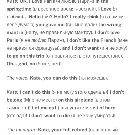
Kate:
OK. I Love Paris
(я люблю Париж)
in the
springtime
(в весеннее время – весной)
. I Love
(я
люблю)
… Hello
(эй)
? Hello? I really think
(я в самом
деле думаю)
you gave me
(вы мне дали)
the wrong
mantra
(не ту, не правильную мантру)
. I don’t love
Paris
(я не люблю Париж)
, I don’t like the French
(мне
не нравятся французы)
, and I don’t want
(и я не хочу)
to go on this trip
(отправляться в это путешествие)
.
Oh… god, no
(боже, нет)
!
The voice:
Kate, you can do this
(ты можешь)
.
Kate:
I can’t do this
(я не могу этого сделать)
! I don’t
belong
(Мне не место)
on this airplane
(в этом
самолете)
! Let me out
( выпустите меня)
of here
(отсюда)
! I don’t want to die
(я не хочу умирать)
!
The manager:
Kate, your full refund
(ваш полный