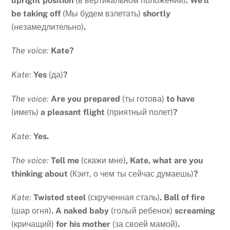
upright position
(в вертикальном положении)
.
We’ll
be taking off
(Мы будем взлетать)
shortly
(незамедлительно)
.
The voice:
Kate?
Kate:
Yes
(да)
?
The voice:
Are you prepared
(ты готова)
to have
(иметь)
a pleasant flight
(приятный полет)
?
Kate:
Yes.
The voice:
Tell me
(скажи мне)
, Kate, what are you
thinking about
(Кэит, о чем ты сейчас думаешь)
?
Kate:
Twisted steel
(скрученная сталь)
.
Ball of fire
(шар огня)
.
A naked baby
(голый ребенок)
screaming
(кричащий)
for his mother
(за своей мамой)
.