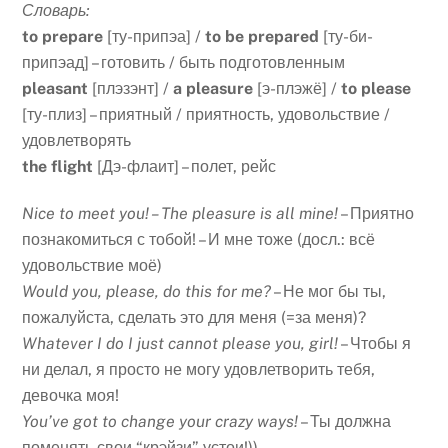
Словарь:
to prepare
[ту-припэа] /
to be prepared
[ту-би-
припэад] – готовить / быть подготовленным
pleasant
[плэзэнт] /
a pleasure
[э-плэжё] /
to please
[ту-плиз] – приятный / приятность, удовольствие /
удовлетворять
the flight
[Дэ-флаит] – полет, рейс
Nice to meet you! – The pleasure is all mine!
– Приятно
познакомиться с тобой! – И мне тоже (досл.: всё
удовольствие моё)
Would you, please, do this for me?
– Не мог бы ты,
пожалуйста, сделать это для меня (=за меня)?
Whatever I do I just cannot please you, girl!
– Чтобы я
ни делал, я просто не могу удовлетворить тебя,
девочка моя!
You’ve got to change your crazy ways!
– Ты должна
поменять свои “крэйзи” устои!))