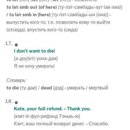
to let smb out (of here)
[ту-лэт-самбады-аут (ав-хиа)]
/ to let smb in (here)
[ту-лэт-самбады-ын (хиа)] –
выпустить кого-то, т.е. позволить кому-то выйти
(отсюда), впустить кого-то (сюда)
I don’t want to die!
[а-доу(нт)-уона-даи]
Я не хочу умирать!
Словарь:
to
die
[ту-даи] /
dead
[дэд] – умирать / мертвый
Kate, your full refund. – Thank you.
[кэит-ё-фул-рифанд Тэнькь-ю]
Кэит, ваш полный возврат денег. – Спасибо.