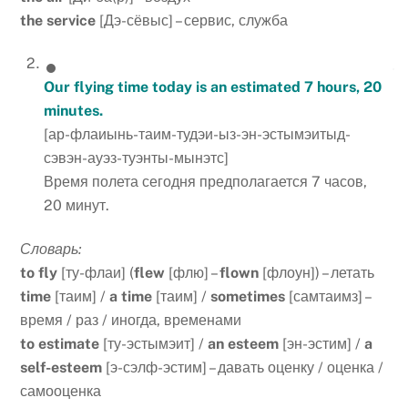
the service
[Дэ-сёвыс] – сервис, служба
Our flying time today is an estimated 7 hours, 20
minutes.
[ар-флаиынь-таим-тудэи-ыз-эн-эстымэитыд-
сэвэн-ауэз-туэнты-мынэтс]
Время полета сегодня предполагается 7 часов,
20 минут.
Словарь:
to fly
[ту-флаи] (
flew
[флю] –
flown
[флоун]) – летать
time
[таим] /
a time
[таим] /
sometimes
[самтаимз] –
время / раз / иногда, временами
to estimate
[ту-эстымэит] /
an esteem
[эн-эстим] /
a
self-esteem
[э-сэлф-эстим] – давать оценку / оценка /
самооценка