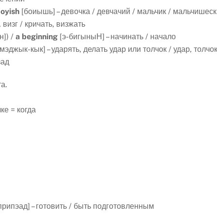
oyish
[боиышь] – девочка / девчачий / мальчик / мальчишес
, визг / кричать, визжать
н]) /
a
beginning
[э-бигыныН] – начинать / начало
мэджык-кык] – ударять, делать удар или толчок / удар, толч
зад
а.
чке = когда
припэад] – готовить / быть подготовленным