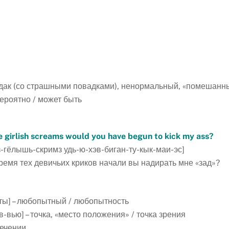
чудак (со страшными повадками), ненормальный, «помешанн
вероятно / может быть
se girlish screams would you have begun to kick my ass?
-гёлышь-скримз удь-ю-хэв-биган-ту-кык-маи-эс]
время тех девичьих криков начали вы надирать мне «зад»?
ы] – любопытный / любопытность
в-вью] – точка, «место положения» / точка зрения
течении