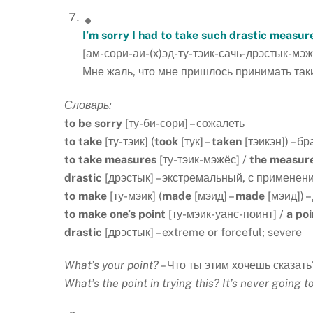
I’m sorry I had to take such drastic measu
[ам-сори-аи-(х)эд-ту-тэик-сачь-дрэстык-мэж
Мне жаль, что мне пришлось принимать так
Словарь:
to
be
sorry
[ту-би-сори] – сожалеть
to
take
[ту-тэик] (
took
[тук] –
taken
[тэикэн]) – б
to
take
measures
[ту-тэик-мэжёс] /
the
measur
drastic
[дрэстык] – экстремальный, с применени
to
make
[ту-мэик] (
made
[мэид] –
made
[мэид]) –
to
make
one
’
s
point
[ту-мэик-уанс-поинт] /
a
poi
drastic
[дрэстык] – extreme or forceful; severe
What’s your point?
– Что ты этим хочешь сказать
What’s the point in trying this? It’s never going 