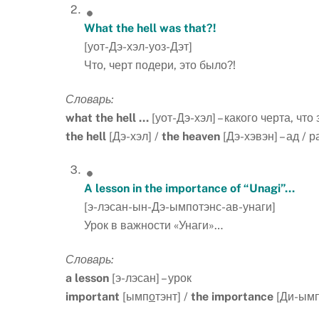
What the hell was that?!
[уот-Дэ-хэл-уоз-Дэт]
Что, черт подери, это было?!
Словарь:
what
the
hell
…
[уот-Дэ-хэл] – какого черта, что
the
hell
[Дэ-хэл] /
the
heaven
[Дэ-хэвэн] – ад / р
A lesson in the importance of “Unagi”…
[э-лэсан-ын-Дэ-ымпотэнс-ав-унаги]
Урок в важности «Унаги»…
Словарь:
a lesson
[э-лэсан] – урок
important
[ымп
о
тэнт] /
the importance
[Ди-ымп