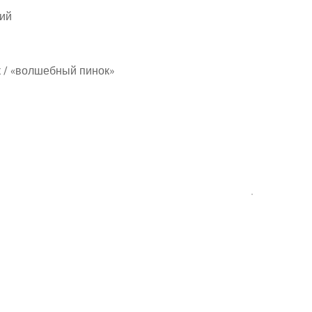
кий
ок / «волшебный пинок»