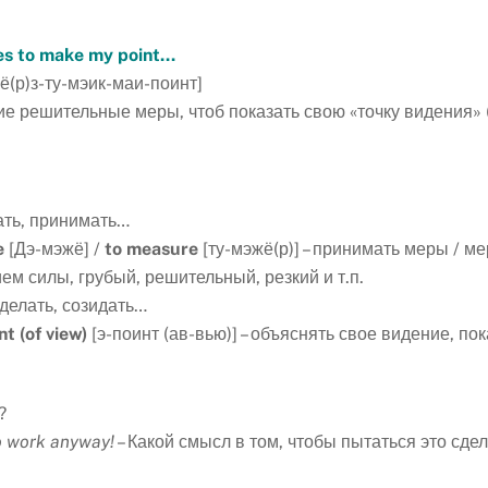
res to make my point…
ё(р)з-ту-мэик-маи-поинт]
ие решительные меры, чтоб показать свою «точку видения» 
рать, принимать…
e
[Дэ-мэжё] /
to
measure
[ту-мэжё(р)] – принимать меры / ме
ем силы, грубый, решительный, резкий и т.п.
 делать, созидать…
nt
(
of
view
)
[э-поинт (ав-вью)] – объяснять свое видение, по
?
to work anyway!
– Какой смысл в том, чтобы пытаться это сдел