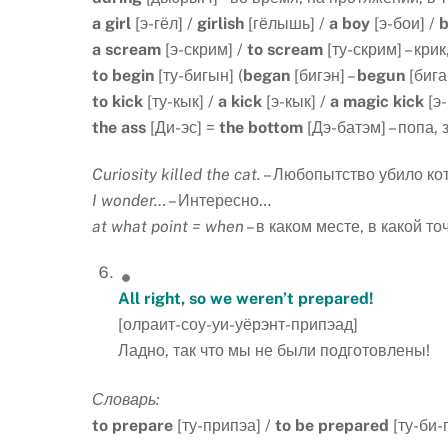
a
girl
[э-гёл] /
girlish
[гёлышь] /
a
boy
[э-бои] /
b
a
scream
[э-скрим] /
to
scream
[ту-скрим] – крик
to
begin
[ту-бигын] (
began
[бигэн] –
begun
[бига
to
kick
[ту-кык] /
a
kick
[э-кык] /
a
magic
kick
[э-
the
ass
[Ди-эс] =
the
bottom
[Дэ-батэм] – попа, 
Curiosity killed the cat.
– Любопытство убило кот
I wonder…
– Интересно…
at what point = when
– в каком месте, в какой то
All right, so we weren’t prepared!
[олраит-соу-уи-уёрэнт-припэад]
Ладно, так что мы не были подготовлены!
Словарь:
to
prepare
[ту-припэа] /
to
be
prepared
[ту-би-