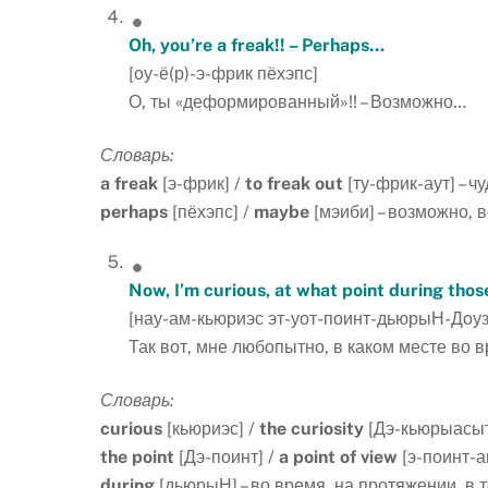
Oh, you’re a freak!! – Perhaps…
[оу-ё(р)-э-фрик пёхэпс]
О, ты «деформированный»!! – Возможно…
Словарь:
a
freak
[э-фрик] /
to
freak
out
[ту-фрик-аут] – 
perhaps
[пёхэпс] /
maybe
[мэиби] – возможно, 
Now, I’m curious, at what point during tho
[нау-ам-кьюриэс эт-уот-поинт-дьюрыН-Доуз
Так вот, мне любопытно, в каком месте во 
Словарь:
curious
[кьюриэс] /
the
curiosity
[Дэ-кьюрыасыт
the
point
[Дэ-поинт] /
a
point
of
view
[э-поинт-а
during
[дьюрыН] – во время, на протяжении, в 