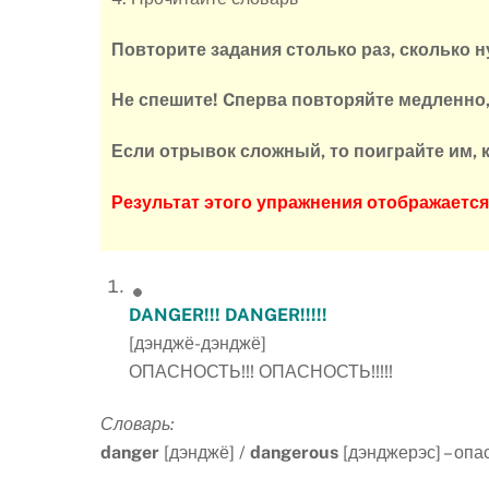
Повторите задания столько раз, сколько н
Не спешите! Cперва повторяйте медленно
Если отрывок сложный, то поиграйте им, к
Результат этого упражнения отображает
DANGER
!!!
DANGER
!!!!!
[дэнджё-дэнджё]
ОПАСНОСТЬ!!! ОПАСНОСТЬ!!!!!
Словарь:
danger
[дэнджё] /
dangerous
[дэнджерэс] – опа