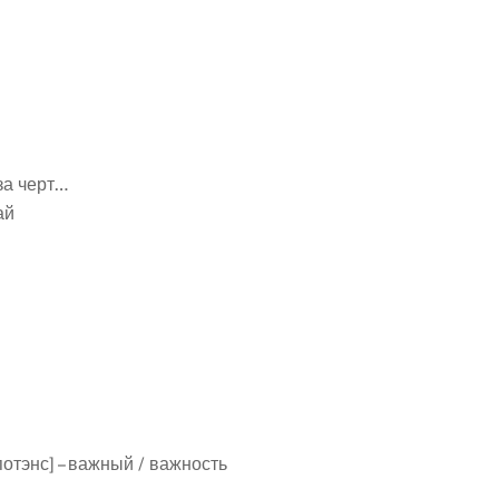
 за черт…
ай
отэнс] – важный / важность