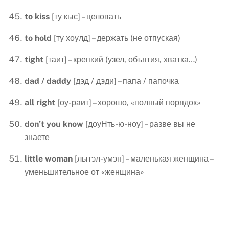
to
kiss
[ту кыс] – целовать
to
hold
[ту хоулд] – держать (не отпуская)
tight
[таит] – крепкий (узел, объятия, хватка…)
dad
/
daddy
[дэд / дэди] – папа / папочка
all
right
[оу-раит] – хорошо, «полный порядок»
don
’
t
you
know
[доуНть-ю-ноу] – разве вы не
знаете
little
woman
[лытэл-умэн] – маленькая женщина –
уменьшительное от «женщина»