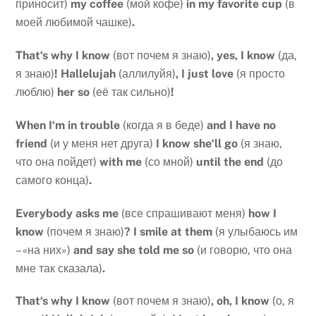
приносит)
my
coffee
(мой кофе)
in
my
favorite
cup
(в
моей любимой чашке)
.
That
‘
s
why
I
know
(вот почем я знаю)
,
yes
,
I
know
(да,
я знаю)
!
Hallelujah
(аллилуйя)
,
I
just
love
(я просто
люблю)
her
so
(её так сильно)
!
When
I
‘
m
in
trouble
(когда я в беде)
and
I
have
no
friend
(и у меня нет друга)
I
know
she
‘
ll
go
(я знаю,
что она пойдет)
with
me
(со мной)
until
the
end
(до
самого конца)
.
Everybody
asks
me
(все спрашивают меня)
how
I
know
(почем я знаю)
?
I
smile
at
them
(я улыбаюсь им
– «на них»)
and
say
she
told
me
so
(и говорю, что она
мне так сказала)
.
That
‘
s
why
I
know
(вот почем я знаю)
,
oh
,
I
know
(о, я