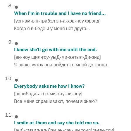
When I’m in trouble and I have no friend…
[уэн-ам-ын-трабэл эн-а-хэв-ноу фрэнд]
Когда я в беде и у меня нет друга…
I know she’ll go with me until the end.
[аи-ноу шил-гоу-уыД-ми-антыл-Ди-энд]
Я знаю, «что» она пойдет со мной до конца.
Everybody asks me how I know?
[эврибади-ас(к)-ми-хау-аи-ноу]
Все меня спрашивают, почем я знаю?
I smile at them and say she told me so.
[а(и)-смаил-ад-Дэм эн-сэи-ши тоул(д)-ми-соу]