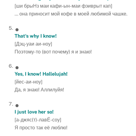
[ши брыНз маи кафи-ын-маи фэиврыт кап]
… она приносит мой кофе в моей любимой чашке.
That
‘
s
why
I
know
!
[Дэц-уаи аи-ноу]
Поэтому-то (вот почему) я и знаю!
Yes
,
I
know
!
Hallelujah
!
[йес-аи-ноу]
Да, я знаю! Аллилуйя!
I just love her so!
[а-джяс(т)-лавЁ-соу]
Я просто так её люблю!