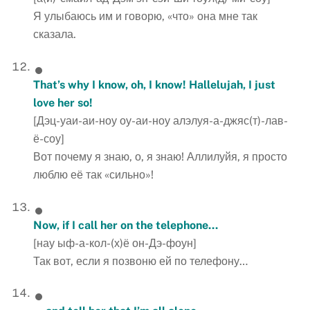
Я улыбаюсь им и говорю, «что» она мне так
сказала.
That’s why I know, oh, I know! Hallelujah, I just
love her so!
[Дэц-уаи-аи-ноу оу-аи-ноу алэлуя-а-джяс(т)-лав-
ё-соу]
Вот почему я знаю, о, я знаю! Аллилуйя, я просто
люблю её так «сильно»!
Now, if I call her on the telephone…
[нау ыф-а-кол-(х)ё он-Дэ-фоун]
Так вот, если я позвоню ей по телефону…