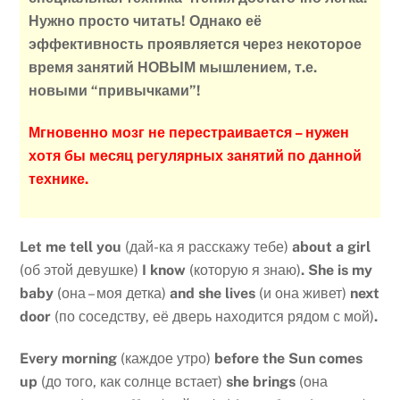
Нужно просто читать! Однако её
эффективность проявляется через некоторое
время занятий НОВЫМ мышлением, т.е.
новыми “привычками”!
Мгновенно мозг не перестраивается – нужен
хотя бы месяц регулярных занятий по данной
технике.
Let
me
tell
you
(дай-ка я расскажу тебе)
about
a
girl
(об этой девушке)
I
know
(которую я знаю)
.
She
is
my
baby
(она – моя детка)
and
she
lives
(и она живет)
next
door
(по соседству, её дверь находится рядом с мой)
.
Every
morning
(каждое утро)
before
the
Sun
comes
up
(до того, как солнце встает)
she
brings
(она