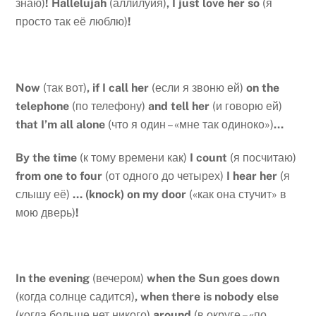
знаю)
!
Hallelujah
(аллилуйя)
, I just love her so
(я
просто так её люблю)
!
Now
(так вот)
, if I call her
(если я звоню ей)
on the
telephone
(по телефону)
and tell her
(и говорю ей)
that I’m all alone
(что я один – «мне так одиноко»)
…
By
the
time
(к тому времени как)
I
count
(я посчитаю)
from
one
to
four
(от одного до четырех)
I
hear
her
(я
слышу её)
… (
knock
)
on
my
door
(«как она стучит» в
мою дверь)
!
In
the
evening
(вечером)
when
the
Sun
goes
down
(когда солнце садится)
,
when
there
is
nobody
else
(когда больше нет никого)
around
(в округе – «по