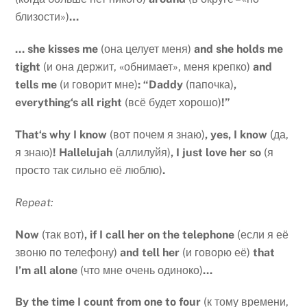
близости»)
…
…
she
kisses
me
(она целует меня)
and
she
holds
me
tight
(и она держит, «обнимает», меня крепко)
and
tells
me
(и говорит мне)
: “
Daddy
(папочка)
,
everything
‘
s
all
right
(всё будет хорошо)
!”
That
‘
s
why
I
know
(вот почем я знаю)
,
yes
,
I
know
(да,
я знаю)
!
Hallelujah
(аллилуйя)
,
I
just
love
her
so
(я
просто так сильно её люблю)
.
Repeat:
Now
(так вот)
, if I call her on the telephone
(если я её
звоню по телефону)
and tell her
(и говорю её)
that
I’m all alone
(что мне очень одиноко)
…
By
the
time
I
count
from
one
to
four
(к тому времени,