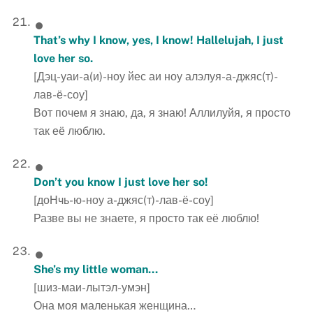
That’s why I know, yes, I know! Hallelujah, I just
love her so.
[Дэц-уаи-а(и)-ноу йес аи ноу алэлуя-а-джяс(т)-
лав-ё-соу]
Вот почем я знаю, да, я знаю! Аллилуйя, я просто
так её люблю.
Don’t you know I just love her so!
[доНчь-ю-ноу а-джяс(т)-лав-ё-соу]
Разве вы не знаете, я просто так её люблю!
She
’
s
my
little
woman
…
[шиз-маи-лытэл-умэн]
Она моя маленькая женщина…