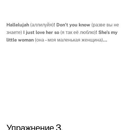
Hallelujah
(аллилуйя)
! Don’t you know
(разве вы не
знаете)
I just love her so
(я так её люблю)
! She’s my
little woman
(она – моя маленькая женщина)
…
Упражнение 3.