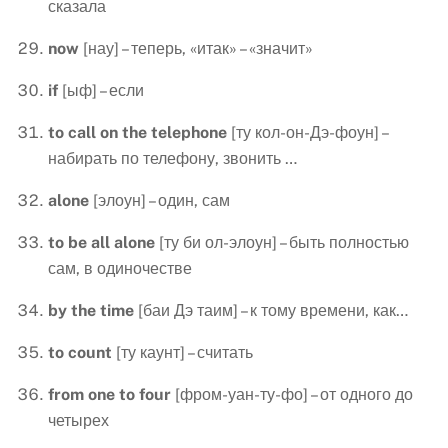
сказала
now
[нау] – теперь, «итак» – «значит»
if
[ыф] – если
to
call
on
the
telephone
[ту кол-он-Дэ-фоун] –
набирать по телефону, звонить …
alone
[элоун] – один, сам
to
be
all
alone
[ту би ол-элоун] – быть полностью
сам, в одиночестве
by
the
time
[баи Дэ таим] – к тому времени, как…
to
count
[ту каунт] – считать
from
one
to
four
[фром-уан-ту-фо] – от одного до
четырех