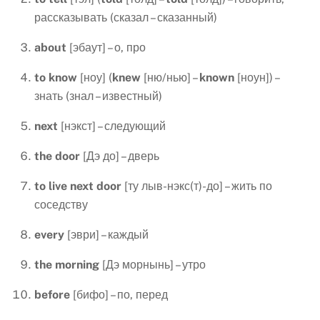
рассказывать (сказал – сказанный)
about
[эбаут] – о, про
to
know
[ноу] (
knew
[ню/нью] –
known
[ноун]) –
знать (знал – известный)
next
[нэкст] – следующий
the
door
[Дэ до] – дверь
to
live
next
door
[ту лыв-нэкс(т)-до] – жить по
соседству
every
[эври] – каждый
the
morning
[Дэ морнынь] – утро
before
[бифо] – по, перед