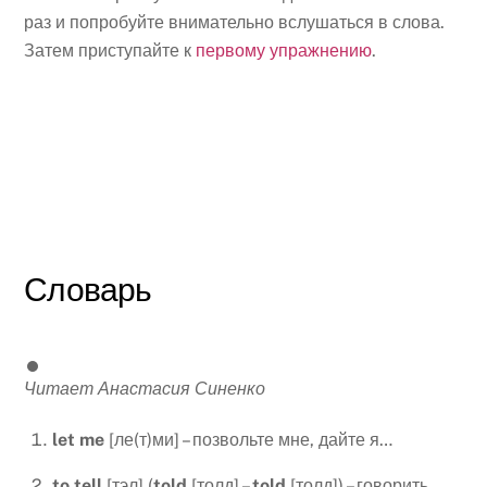
раз и попробуйте внимательно вслушаться в слова.
Затем приступайте к
первому упражнению
.
Словарь
Читает Анастасия Синенко
let
me
[ле(т)ми] – позвольте мне, дайте я…
to
tell
[тэл] (
told
[толд] –
told
[толд]) – говорить,