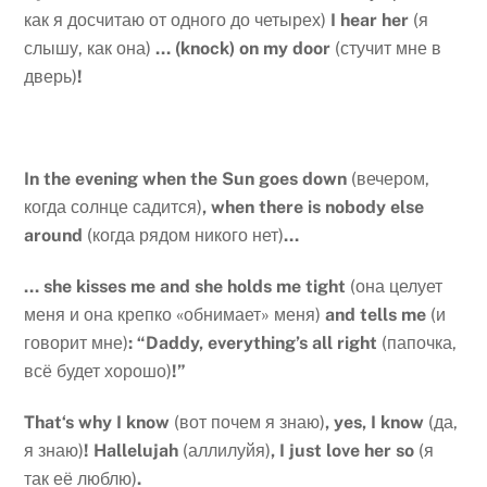
как я досчитаю от одного до четырех)
I
hear
her
(я
слышу, как она)
…
(knock) on my door
(стучит мне в
дверь)
!
In the evening when the Sun goes down
(вечером,
когда солнце садится)
, when there is nobody else
around
(когда рядом никого нет)
…
… she kisses me and she holds me tight
(она целует
меня и она крепко «обнимает» меня)
and tells me
(и
говорит мне)
: “Daddy, everything’s all right
(папочка,
всё будет хорошо)
!”
That
‘
s
why
I
know
(вот почем я знаю)
,
yes
,
I
know
(да,
я знаю)
!
Hallelujah
(аллилуйя)
, I just love her so
(я
так её люблю)
.