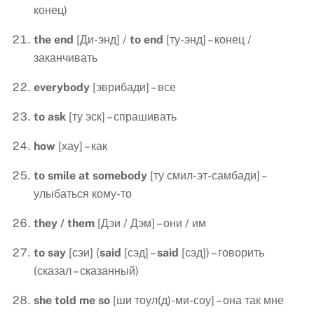
конец)
the
end
[Ди-энд] /
to
end
[ту-энд] – конец /
заканчивать
everybody
[эврибади] – все
to
ask
[ту эск] – спрашивать
how
[хау] – как
to
smile
at
somebody
[ту смил-эт-самбади] –
улыбаться кому-то
they
/
them
[Дэи / Дэм] – они / им
to
say
[сэи] (
said
[сэд] –
said
[сэд]) – говорить
(сказал – сказанный)
she
told
me
so
[ши тоул(д)-ми-соу] – она так мне