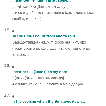
… and tell her that I’m all alone…
[эн(д)-тэл-(х)ё-Дэд-ам-ол-элоун]
… и скажу ей, что я так одинок (сам один, «весь
такой одинокий»)…
By the time I count from one to four…
[баи-Дэ-таим-аи-каун(т) фром-наин-ту-фо]
К тому времени, как я досчитаю от одного до
четырех…
I hear her … (knock) on my door!
[а(и)-хи(р)-хё (нак) он-маи-до]
Я слышу, как она… (стучит) в мою дверь!
In the evening when the Sun goes down…