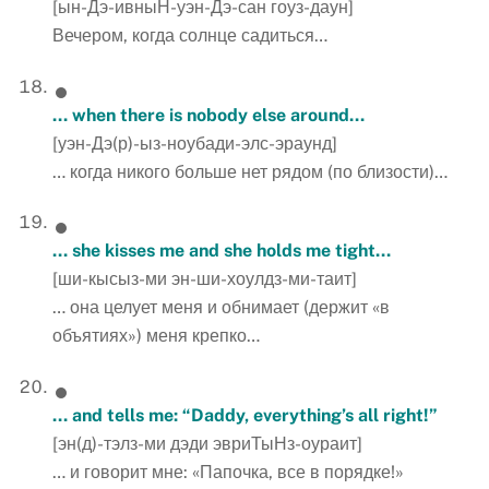
[ын-Дэ-ивныН-уэн-Дэ-сан гоуз-даун]
Вечером, когда солнце садиться…
… when there is nobody else around…
[уэн-Дэ(р)-ыз-ноубади-элс-эраунд]
… когда никого больше нет рядом (по близости)…
… she kisses me and she holds me tight…
[ши-кысыз-ми эн-ши-хоулдз-ми-таит]
… она целует меня и обнимает (держит «в
объятиях») меня крепко…
… and tells me: “Daddy, everything’s all right!”
[эн(д)-тэлз-ми дэди эвриТыНз-оураит]
… и говорит мне: «Папочка, все в порядке!»