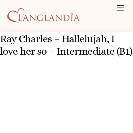
Skip
Men
to
content
Ray Charles – Hallelujah, I
love her so – Intermediate (B1)