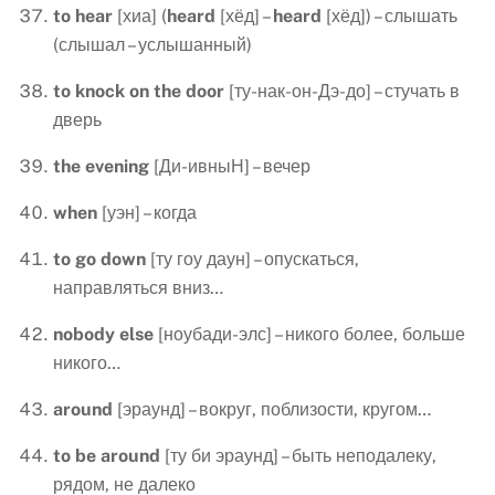
to
hear
[хиа] (
heard
[хёд] –
heard
[хёд]) – слышать
(слышал – услышанный)
to
knock
on
the
door
[ту-нак-он-Дэ-до] – стучать в
дверь
the
evening
[Ди-ивныН] – вечер
when
[уэн] – когда
to
go
down
[ту гоу даун] – опускаться,
направляться вниз…
nobody
else
[ноубади-элс] – никого более, больше
никого…
around
[эраунд] – вокруг, поблизости, кругом…
to
be
around
[ту би эраунд] – быть неподалеку,
рядом, не далеко