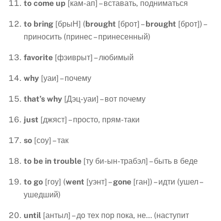
to
come
up
[кам-ап] – вставать, подниматься
to
bring
[брыН] (
brought
[брот] –
brought
[брот]) –
приносить (принес – принесенный)
favorite
[фэиврыт] – любимый
why
[уаи] – почему
that
’
s
why
[Дэц-уаи] – вот почему
just
[джяст] – просто, прям-таки
so
[соу] – так
to
be
in
trouble
[ту би-ын-трабэл] – быть в беде
to
go
[гоу] (
went
[уэнт] –
gone
[ган]) – идти (ушел –
ушедший)
until
[антыл] – до тех пор пока, не… (наступит