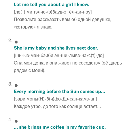
Let me tell you about a girl I know.
[ле(т) ми тэл-ю-(э)бауд-э гёл-аи-ноу]
Позвольте рассказать вам об одной девушке,
«которую» я знаю.
She is my baby and she lives next door.
[ши-ыз-маи-бэиби эн-ши-лывз-нэкс(т)-до]
Она моя детка и она живет по соседству (её дверь
рядом с моей).
Every morning before the Sun comes up…
[эври моны(Н)-б(и)фо-Дэ-сан-камз-ап]
Каждое утро, до того как солнце встает…
… she brings my coffee in my favorite cup.