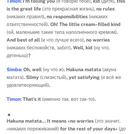
Timon:
I’m telling you
(я говорю тебе)
, kid
(дитя)
, this
is the great life
(это прекрасная жизнь)
, no rules
(никаких правил)
, no responsibilities
(никаких
ответственностей)
. Oh! The
little
cream
–
filled
kind
(ой, маленькие такие типа наполненного кремом)
.
And
best
of
all
(и что лучше всего)
,
no
worries
(никаких беспокойств, забот)
.
Well
,
kid
(ну что,
детеныш)
?
Simba
:
Oh
,
well
(ну что ж)
.
Hakuna
matata
(акуна
матата)
.
Slimy
(слизистый)
,
yet
satisfying
(и всё же
удовлетворяющий)
.
Timon
:
That
‘
s
it
(именно так, вот так-то)
.
Hakuna matata… It means «no worries
(это значит,
«никаких переживаний)
for the rest of your days»
(до