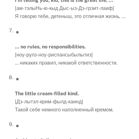
I’m telling you, kid, this is the great life, …
[ам-тэлыНь-ю-кыд Дыс-ыз-Дэ-грэит-лаиф]
Я говорю тебе, детеныш, это отличная жизнь, …
…
no
rules
,
no
responsibilities
.
[ноу-рулз-ноу-риспансыбылытиз]
… никаких правил, никакой ответственности.
The little cream-filled kind.
[Дэ-лытэл-крим-фылд-каинд]
Такой себе немного наполненный кремом.