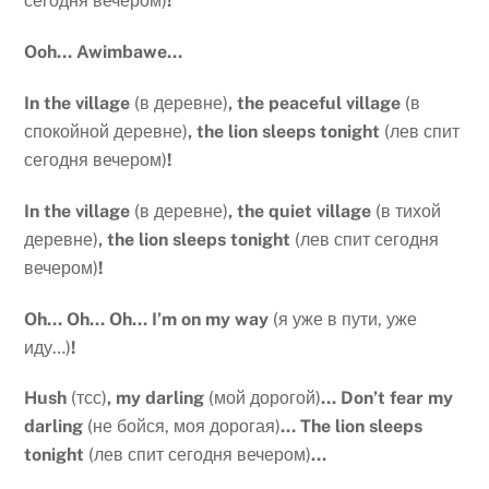
сегодня вечером)
!
Ooh… Awimbawe…
In the village
(в деревне)
, the peaceful village
(в
спокойной деревне)
, the lion sleeps
tonight
(лев спит
сегодня вечером)
!
In the village
(в деревне)
, the quiet village
(в тихой
деревне)
, the lion sleeps tonight
(лев спит сегодня
вечером)
!
Oh… Oh… Oh… I’m on my way
(я уже в пути, уже
иду…)
!
Hush
(тсс)
, my darling
(мой дорогой)
… Don’t fear my
darling
(не бойся, моя дорогая)
… The lion sleeps
tonight
(лев спит сегодня вечером)
…