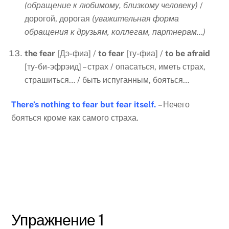
(обращение к любимому, близкому человеку)
/
дорогой, дорогая
(уважительная форма
обращения к друзьям, коллегам, партнерам…)
the
fear
[Дэ-фиа] /
to
fear
[ту-фиа] /
to
be
afraid
[ту-би-эфрэид] – страх / опасаться, иметь страх,
страшиться… / быть испуганным, бояться…
There’s nothing to fear but fear itself.
– Нечего
бояться кроме как самого страха.
Упражнение 1