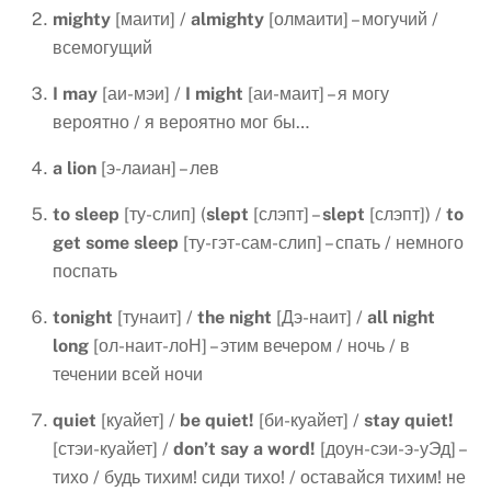
mighty
[маити] /
almighty
[олмаити] – могучий /
всемогущий
I
may
[аи-мэи] /
I
might
[аи-маит] – я могу
вероятно / я вероятно мог бы…
a lion
[э-лаиан] – лев
to sleep
[ту-слип] (
slept
[слэпт] –
slept
[слэпт]) /
to
get some sleep
[ту-гэт-сам-слип] – спать / немного
поспать
tonight
[тунаит] /
the night
[Дэ-наит] /
all night
long
[ол-наит-лоН] – этим вечером / ночь / в
течении всей ночи
quiet
[куайет] /
be
quiet
!
[би-куайет] /
stay
quiet
!
[стэи-куайет] /
don’t say a word!
[доун-сэи-э-уЭд] –
тихо / будь тихим! сиди тихо! / оставайся тихим! не