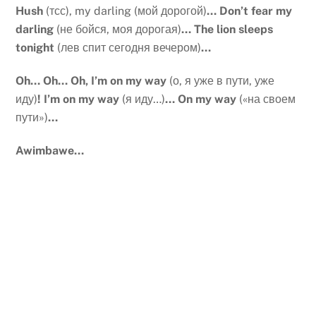
Hush
(тсс), my darling (мой дорогой)
… Don’t fear my
darling
(не бойся, моя дорогая)
…
The lion sleeps
tonight
(лев спит сегодня вечером)
…
Oh… Oh… Oh, I’m on my way
(о, я уже в пути, уже
иду)
! I’m on my way
(я иду…)
… On my way
(«на своем
пути»)
…
Awimbawe…