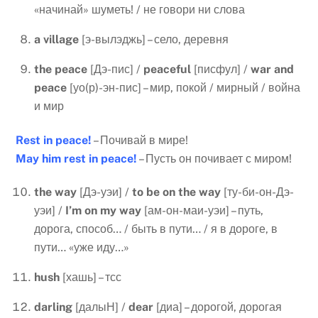
«начинай» шуметь! / не говори ни слова
a
village
[э-вылэджь] – село, деревня
the
peace
[Дэ-пис] /
peaceful
[писфул] /
war
and
peace
[уо(р)-эн-пис] – мир, покой / мирный / война
и мир
Rest
in
peace
!
– Почивай в мире!
May
him
rest
in
peace
!
– Пусть он почивает с миром!
the
way
[Дэ-уэи] /
to
be
on
the
way
[ту-би-он-Дэ-
уэи] /
I
’
m
on
my
way
[ам-он-маи-уэи] – путь,
дорога, способ… / быть в пути… / я в дороге, в
пути… «уже иду…»
hush
[хашь] – тсс
darling
[далыН] /
dear
[диа] – дорогой, дорогая