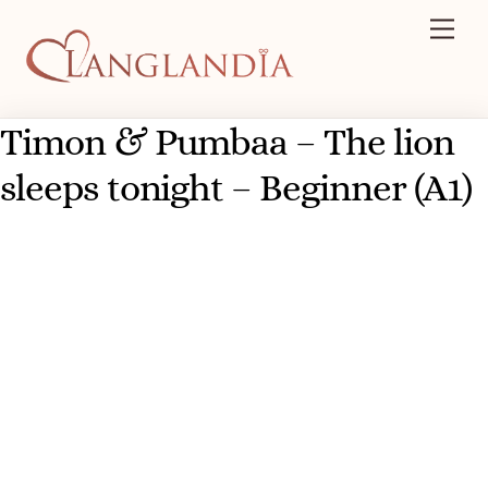
Skip
Men
to
content
Timon & Pumbaa – The lion
sleeps tonight – Beginner (A1)