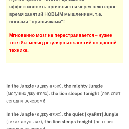
эффективность проявляется через некоторое
время занятий НОВЫМ мышлением, т.е.
новыми “привычками”!
Мгновенно мозг не перестраивается – нужен
хотя бы месяц регулярных занятий по данной
технике.
In the Jungle
(в джунглях)
, the mighty Jungle
(могущих джунглях)
, the lion sleeps tonight
(лев спит
сегодня вечером)
!
In the Jungle
(в джунглях)
, the quiet [ку
а
йет] Jungle
(тихих джунглях)
, the lion sleeps tonight
(лев спит