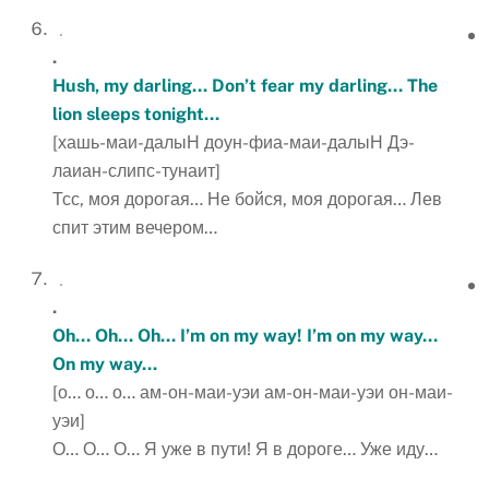
.
Hush, my darling… Don’t fear my darling… The
lion sleeps tonight…
[хашь-маи-далыН доун-фиа-маи-далыН Дэ-
лаиан-слипс-тунаит]
Тсс, моя дорогая… Не бойся, моя дорогая… Лев
спит этим вечером…
.
Oh… Oh… Oh… I’m on my way! I’m on my way…
On my way…
[о… о… о… ам-он-маи-уэи ам-он-маи-уэи он-маи-
уэи]
О… О… О… Я уже в пути! Я в дороге… Уже иду…