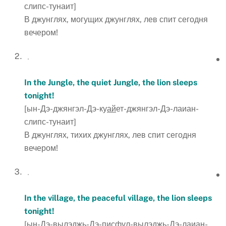
слипс-тунаит]
В джунглях, могущих джунглях, лев спит сегодня
вечером!
In the Jungle, the quiet Jungle, the lion sleeps
tonight!
[ын-Дэ-джянгэл-Дэ-ку
ай
ет-джянгэл-Дэ-лаиан-
слипс-тунаит]
В джунглях, тихих джунглях, лев спит сегодня
вечером!
In the village, the peaceful village, the lion sleeps
tonight!
[ын-Дэ-вылэджь-Дэ-писфул-вылэджь-Дэ-лаиан-