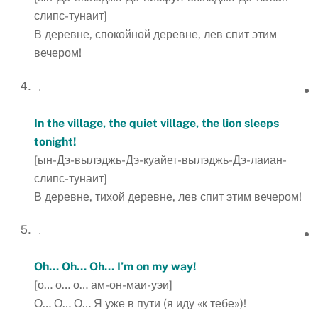
слипс-тунаит]
В деревне, спокойной деревне, лев спит этим
вечером!
In the village, the quiet village, the lion sleeps
tonight!
[ын-Дэ-вылэджь-Дэ-ку
ай
ет-вылэджь-Дэ-лаиан-
слипс-тунаит]
В деревне, тихой деревне, лев спит этим вечером!
Oh… Oh… Oh… I’m on my way!
[о… о… о… ам-он-маи-уэи]
О… О… О… Я уже в пути (я иду «к тебе»)!