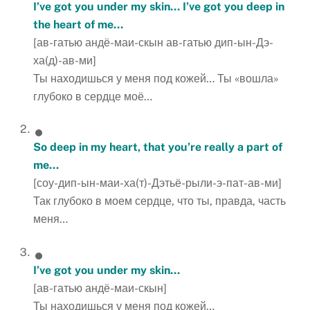
I’ve got you under my skin… I’ve got you deep in
the heart of me…
[ав-гатью андё-маи-скын ав-гатью дип-ын-Дэ-
ха(д)-ав-ми]
Ты находишься у меня под кожей… Ты «вошла»
глубоко в сердце моё…
So deep in my heart, that you’re really a part of
me…
[соу-дип-ын-маи-ха(т)-Дэтьё-рыли-э-пат-ав-ми]
Так глубоко в моем сердце, что ты, правда, часть
меня…
I’ve got you under my skin…
[ав-гатью андё-маи-скын]
Ты находишься у меня под кожей…