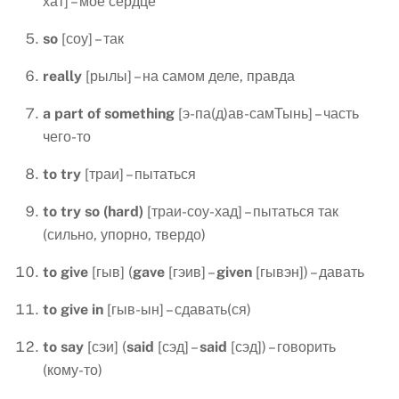
хат] – моё сердце
so
[соу] – так
really
[рылы] – на самом деле, правда
a
part
of
something
[э-па(д)ав-самТынь] – часть
чего-то
to
try
[траи] – пытаться
to
try
so
(
hard
)
[траи-соу-хад] – пытаться так
(сильно, упорно, твердо)
to give
[гыв] (
gave
[гэив] –
given
[гывэн]) – давать
to give in
[гыв-ын] – сдавать(ся)
to
say
[сэи] (
said
[сэд] –
said
[сэд]) – говорить
(кому-то)