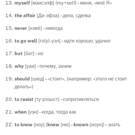
myself
[маисэлф] (my+self) – меня, «моё Я»
the
affair
[Ди-эфэа] – дело, сделка
never
[нэвё] – никогда
to
go
well
[го(у)-уэл] – идти хорошо, удачно
but
[бат] – но
why
[уаи] – почему, зачем
should
[шюд] – «стоит», (например: «этого не стоит
делать»)
to
resist
[ту-рэзыст] – сопротивляться
when
[уэн] – когда, тогда как
to know
[ноу] (
knew
[ню] –
known
[ноун]) – знать