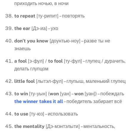
приходить ночью, в ночи
to
repeat
[ту-рипит] – повторять
the
ear
[Дэ-иа] – ухо
don
’
t
you
know
[доунтью-ноу] – разве ты не
знаешь
a
fool
[э-фул] /
to fool
[ту-фул] – глупец / дурачить,
делать глупцом
little
fool
[лытэл-фул] – глупыш, маленький глупец
to
win
[ту-уын] (
won
[уан] –
won
[уан]) – побеждать
the winner takes it all
– победитель забирает всё
to
use
[ту-юз] – использовать
the
mentality
[Дэ-мэнтэлыти] – ментальность,