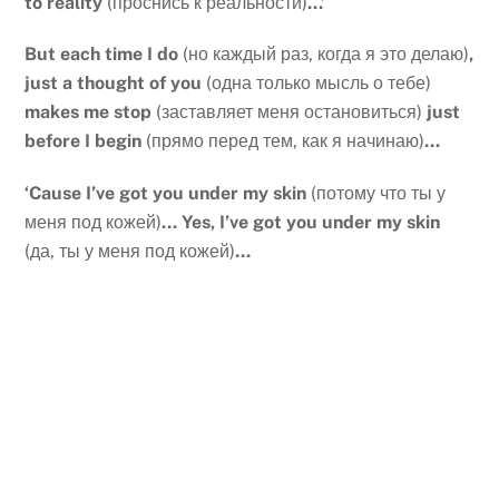
to reality
(проснись к реальности)
…’
But
each
time
I
do
(но каждый раз, когда я это делаю)
,
just
a
thought
of
you
(одна только мысль о тебе)
makes
me
stop
(заставляет меня остановиться)
just
before
I
begin
(прямо перед тем, как я начинаю)
…
‘Cause I’ve got you under my skin
(потому что ты у
меня под кожей)
…
Yes, I’ve got you under my skin
(да, ты у меня под кожей)
…