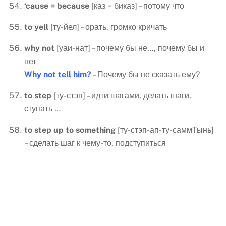
‘cause = because
[каз = биказ] – потому что
to
yell
[ту-йел] – орать, громко кричать
why
not
[уаи-нат] – почему бы не…, почему бы и
нет
Why not tell him?
– Почему бы не сказать ему?
to
step
[ту-стэп] – идти шагами, делать шаги,
ступать …
to
step
up
to
something
[ту-стэп-ап-ту-саммТынь]
– сделать шаг к чему-то, подступиться