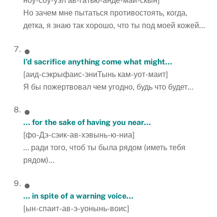
ноу-соу-уэл ав-гатью-андё-маи-скын]
Но зачем мне пытаться противостоять, когда,
детка, я знаю так хорошо, что ты под моей кожей…
I’d sacrifice anything come what might…
[аид-сэкрыфаис-эниТынь кам-уот-маит]
Я бы пожертвовал чем угодно, будь что будет…
… for the sake of having you near…
[фо-Дэ-сэик-ав-хэвынь-ю-ниа]
… ради того, чтоб ты была рядом (иметь тебя
рядом)…
… in spite of a warning voice…
[ын-спаит-ав-э-уонынь-воис]