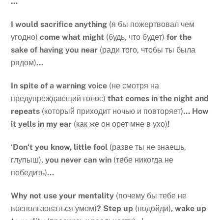
…
I
would
sacrifice
anything
(я бы пожертвовал чем
угодно)
come
what
might
(будь, что будет)
for
the
sake
of
having
you
near
(ради того, чтобы ты была
рядом)
…
In
spite
of
a
warning
voice
(не смотря на
предупреждающий голос)
that
comes
in
the
night
and
repeats
(который приходит ночью и повторяет)
…
How
it
yells
in
my
ear
(как же он орет мне в ухо)
!
‘
Don
‘
t
you
know
,
little
fool
(разве ты не знаешь,
глупыш)
,
you
never
can
win
(тебе никогда не
победить)
…
Why
not
use
your
mentality
(почему бы тебе не
воспользоваться умом)
?
Step up
(подойди)
, wake up