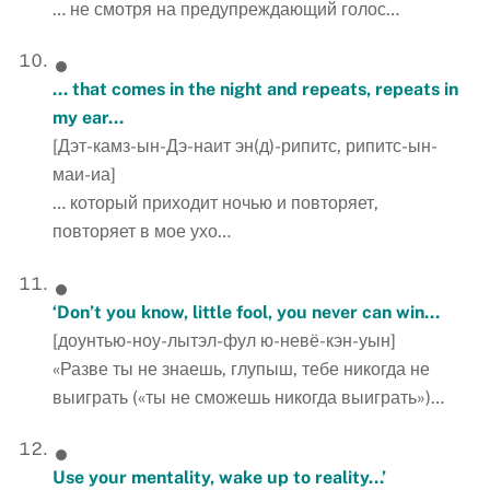
… не смотря на предупреждающий голос…
… that comes in the night and repeats, repeats in
my ear…
[Дэт-камз-ын-Дэ-наит эн(д)-рипитс, рипитс-ын-
маи-иа]
… который приходит ночью и повторяет,
повторяет в мое ухо…
‘Don’t you know, little fool, you never can win…
[доунтью-ноу-лытэл-фул ю-невё-кэн-уын]
«Разве ты не знаешь, глупыш, тебе никогда не
выиграть («ты не сможешь никогда выиграть»)…
Use your mentality, wake up to reality…’