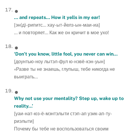
… and repeats… How it yells in my ear!
[эн(д)-рипитс… хау-ыт-йелз-ын-маи-иа]
… и повторяет… Как же он кричит в мое ухо!
‘Don’t you know, little fool, you never can win…
[доунтью-ноу лытэл-фул ю-нэвё-кэн-уын]
«Разве ты не знаешь, глупыш, тебе никогда не
выиграть…
Why not use your mentality? Step up, wake up to
reality…’
[уаи-нат-юз-ё-мэнтэлыти стэп-ап уэик-ап-ту-
риэлыти]
Почему бы тебе не воспользоваться своим