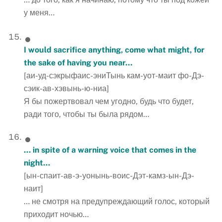
у меня…
I would sacrifice anything, come what might, for
the sake of having you near…
[аи-уд-сэкрыфаис-эниТынь кам-уот-маит фо-Дэ-
сэик-ав-хэвынь-ю-ниа]
Я бы пожертвовал чем угодно, будь что будет,
ради того, чтобы ты была рядом…
… in spite of a warning voice that comes in the
night…
[ын-спаит-ав-э-уонынь-воис-Дэт-камз-ын-Дэ-
наит]
… не смотря на предупреждающий голос, который
приходит ночью…