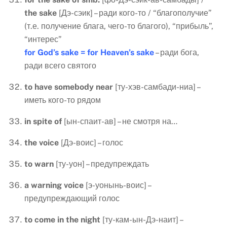
the sake
[Дэ-сэик] – ради кого-то / “благополучие”
(т.е. получение блага, чего-то благого), “прибыль”,
“интерес”
for God’s sake = for Heaven’s sake
– ради бога,
ради всего святого
to
have
somebody
near
[ту-хэв-самбади-ниа] –
иметь кого-то рядом
in
spite
of
[ын-спаит-ав] – не смотря на…
the
voice
[Дэ-воис] – голос
to
warn
[ту-уон] – предупреждать
a
warning
voice
[э-уонынь-воис] –
предупреждающий голос
to
come
in
the
night
[ту-кам-ын-Дэ-наит] –