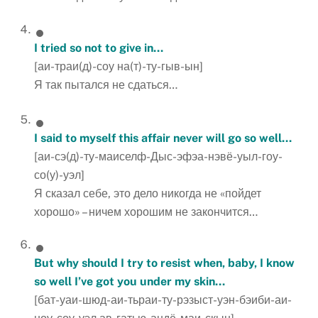
I tried so not to give in…
[аи-траи(д)-соу на(т)-ту-гыв-ын]
Я так пытался не сдаться…
I said to myself this affair never will go so well…
[аи-сэ(д)-ту-маиселф-Дыс-эфэа-нэвё-уыл-гоу-
со(у)-уэл]
Я сказал себе, это дело никогда не «пойдет
хорошо» – ничем хорошим не закончится…
But why should I try to resist when, baby, I know
so well I’ve got you under my skin…
[бат-уаи-шюд-аи-тьраи-ту-рэзыст-уэн-бэиби-аи-