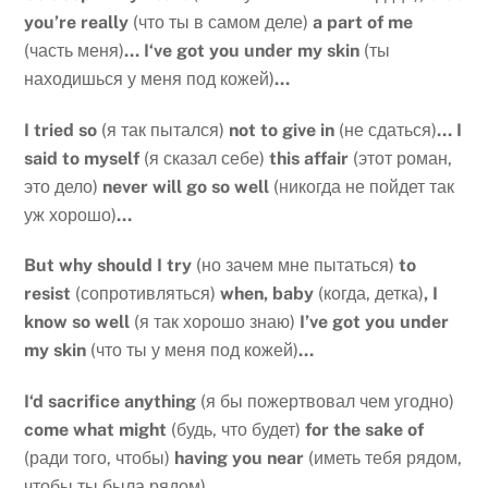
you’re really
(что ты в самом деле)
a part of me
(часть меня)
… I
‘
ve
got
you
under
my
skin
(ты
находишься у меня под кожей)
…
I
tried
so
(я так пытался)
not
to
give
in
(не сдаться)
…
I
said
to
myself
(я сказал себе)
this
affair
(этот роман,
это дело)
never
will
go
so
well
(никогда не пойдет так
уж хорошо)
…
But
why
should
I
try
(но зачем мне пытаться)
to
resist
(сопротивляться)
when
,
baby
(когда, детка)
,
I
know
so
well
(я так хорошо знаю)
I
’
ve
got
you
under
my
skin
(что ты у меня под кожей)
…
I
‘
d
sacrifice
anything
(я бы пожертвовал чем угодно)
come
what
might
(будь, что будет)
for
the
sake
of
(ради того, чтобы)
having
you
near
(иметь тебя рядом,
чтобы ты была рядом)
…