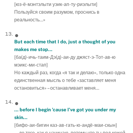
[юз-ё-мэнтэлыти уэик-ап-ту-риэлыти]
Пользуйся своим разумом, проснись в
реальность…»
But each time that I do, just a thought of you
makes me stop…
[ба(д)-ичь-таим-Дэ(д)-аи-ду джяст-э-Тот-ав-ю
мэикс-ми-стап]
Но каждый раз, когда «я так и делаю», только одна
единственная мысль о тебе «заставляет меня
остановиться» – останавливает меня…
… before I begin ’cause I’ve got you under my
skin…
[бифо-аи-бигин каз-ав-гать-ю-андё-маи-скын]
… до того, как я начинаю, потому что ты под кожей