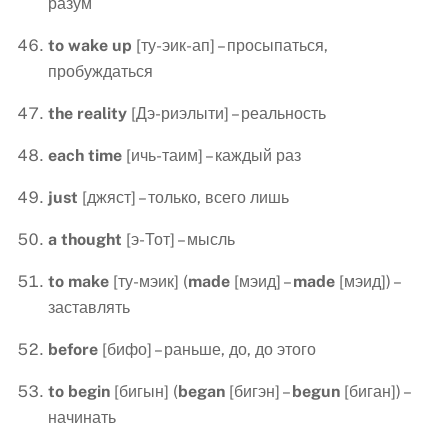
разум
to
wake
up
[ту-эик-ап] – просыпаться,
пробуждаться
the
reality
[Дэ-риэлыти] – реальность
each
time
[ичь-таим] – каждый раз
just
[джяст] – только, всего лишь
a
thought
[э-Тот] – мысль
to
make
[ту-мэик] (
made
[мэид] –
made
[мэид]) –
заставлять
before
[бифо] – раньше, до, до этого
to
begin
[бигын] (
began
[бигэн] –
begun
[биган]) –
начинать