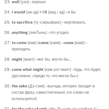
well
[уэл] – хорошо
I
would
[аи-уд]
=
I
’
d
[аид / ад] – я бы
to
sacrifice
[ту-сэкрыфаис] – жертвовать
anything
[эниТынь] – что угодно
to
come
[кам] (
came
[кэим] –
come
[кам]) –
приходить
might
[маит] – мог бы, могло бы…
come
what
might
[кам-уот-маит] – будь, что будет,
(дословно: «приди то, что могло бы»)
the
sake
[Дэ-сэик] – выгода, интерес (входит в
состав фраз, самостоятельно это слово не
используется)
for the sake of smb.
[фо-Дэ-сэик-ав-самбады] /