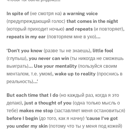
In
spite
of
(не смотря на)
a
warning
voice
(предупреждающий голос)
that
comes
in
the
night
(который приходит ночью)
and
repeats
(и повторяет)
,
repeats
in
my
ear
(повторяем мне в ухо)
…
‘
Don
‘
t
you
know
(разве ты не знаешь)
,
little
fool
(глупыш)
,
you
never
can
win
(ты никогда не сможешь
выиграть)
…
Use
your
mentality
(пользуйся своим
менталом, т.е. умом)
,
wake
up
to
reality
(проснись в
реальность)
…’
But
each
time
that
I
do
(но каждый раз, когда я это
делаю)
,
just
a
thought
of
you
(одна только мысль о
тебе)
makes
me
stop
(заставляет меня остановиться)
before
I
begin
(до того, как я начну)
‘
cause
I
‘
ve
got
you
under
my
skin
(потому что ты у меня под кожей)