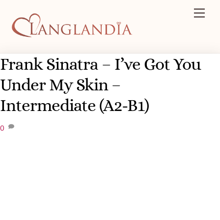
Skip
Men
to
content
Frank Sinatra – I’ve Got You
Under My Skin –
Intermediate (A2-B1)
0