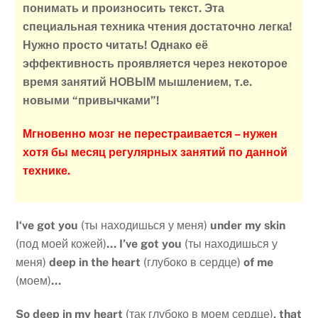
понимать и произносить текст.
Эта
специальная техника чтения достаточно легка!
Нужно просто читать! Однако её
эффективность проявляется через некоторое
время занятий НОВЫМ мышлением, т.е.
новыми “привычками”!
Мгновенно мозг не перестраивается – нужен
хотя бы месяц регулярных занятий по данной
технике.
I
‘
ve
got
you
(ты находишься у меня)
under
my
skin
(под моей кожей)
…
I’ve got you
(ты находишься у
меня)
deep in the heart
(глубоко в сердце)
of me
(моем)
…
So deep in my heart
(так глубоко в моем сердце)
, that