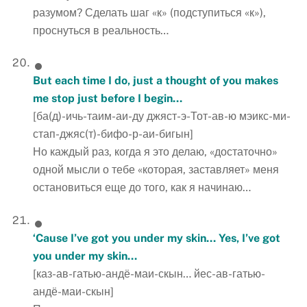
разумом? Сделать шаг «к» (подступиться «к»),
проснуться в реальность…
But each time I do, just a thought of you makes
me stop just before I begin…
[ба(д)-ичь-таим-аи-ду джяст-э-Тот-ав-ю мэикс-ми-
стап-джяс(т)-бифо-р-аи-бигын]
Но каждый раз, когда я это делаю, «достаточно»
одной мысли о тебе «которая, заставляет» меня
остановиться еще до того, как я начинаю…
‘Cause I’ve got you under my skin… Yes, I’ve got
you under my skin…
[каз-ав-гатью-андё-маи-скын… йес-ав-гатью-
андё-маи-скын]