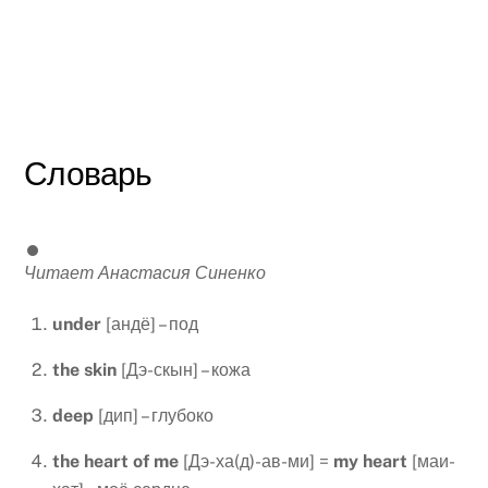
Словарь
Читает Анастасия Синенко
under
[андё] – под
the
skin
[Дэ-скын] – кожа
deep
[дип] – глубоко
the heart of me
[Дэ-ха(д)-ав-ми] =
my heart
[маи-