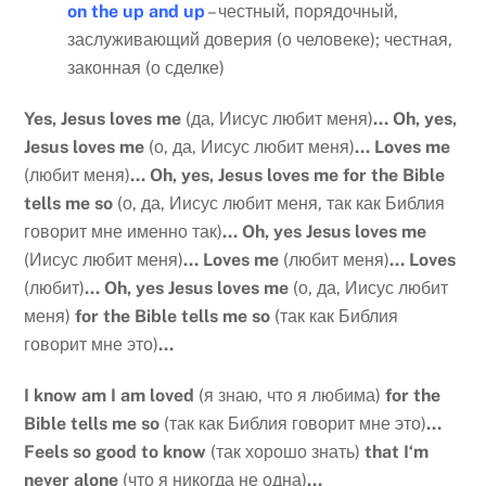
on
the
up
and
up
– честный, порядочный,
заслуживающий доверия (о человеке); честная,
законная (о сделке)
Yes
,
Jesus
loves
me
(да, Иисус любит меня)
…
Oh
,
yes
,
Jesus
loves
me
(о, да, Иисус любит меня)
…
Loves
me
(любит меня)
…
Oh
,
yes
,
Jesus
loves
me
for
the
Bible
tells
me
so
(о, да, Иисус любит меня, так как Библия
говорит мне именно так)
…
Oh, yes Jesus loves me
(Иисус любит меня)
… Loves me
(любит меня)
… Loves
(любит)
… Oh
,
yes
Jesus
loves
me
(о, да, Иисус любит
меня)
for
the
Bible
tells
me
so
(так как Библия
говорит мне это)
…
I
know
am
I
am
loved
(я знаю, что я любима)
for
the
Bible
tells
me
so
(так как Библия говорит мне это)
…
Feels
so
good
to
know
(так хорошо знать)
that
I
‘
m
never
alone
(что я никогда не одна)
…