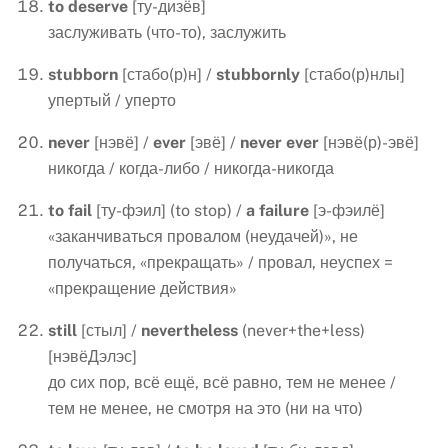
to
deserve
[ту-дизёв]
заслуживать (что-то), заслужить
stubborn
[стабо(р)н] /
stubbornly
[стабо(р)нлы]
упертый / уперто
never
[нэвё] /
ever
[эвё] /
never
ever
[нэвё(р)-эвё]
никогда / когда-либо / никогда-никогда
to
fail
[ту-фэил] (to stop) /
a
failure
[э-фэилё]
«заканчиваться провалом (неудачей)», не
получаться, «прекращать» / провал, неуспех =
«прекращение действия»
still
[стыл] /
nevertheless
(never+the+less)
[нэвёДэлэс]
до сих пор, всё ещё, всё равно, тем не менее /
тем не менее, не смотря на это (ни на что)