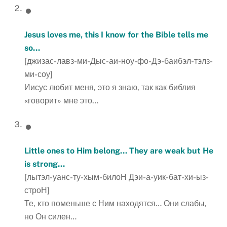
Jesus loves me, this I know for the Bible tells me
so…
[джизас-лавз-ми-Дыс-аи-ноу-фо-Дэ-баибэл-тэлз-
ми-соу]
Иисус любит меня, это я знаю, так как библия
«говорит» мне это…
Little ones to Him belong… They are weak but He
is strong…
[лытэл-уанс-ту-хым-билоН Дэи-а-уик-бат-хи-ыз-
строН]
Те, кто поменьше с Ним находятся… Они слабы,
но Он силен…