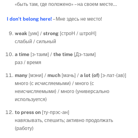
«быть там, где положено» – на своем месте…
I
don
’
t
belong
here
!
– Мне здесь не место!
weak
[уик] /
strong
[строН / штроН]
слабый / сильный
a time
[э-таим] /
the time
[Дэ-таим]
раз / время
many
[мэни] /
much
[мачь] /
a
lot
(
of
)
[э-лат-(ав)]
много (с исчисляемыми) / много (с
неисчисляемыми) / много (универсально
используется)
to
press
on
[ту-прэс-ан]
навязывать, спешить; активно продолжать
(работу)