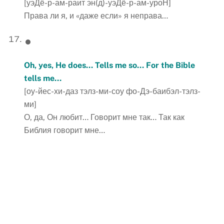
[уэДё-р-ам-раит эн(д)-уэДё-р-ам-уроН]
Права ли я, и «даже если» я неправа…
Oh, yes, He does… Tells me so… For the Bible
tells me…
[оу-йес-хи-даз тэлз-ми-соу фо-Дэ-баибэл-тэлз-
ми]
О, да, Он любит… Говорит мне так… Так как
Библия говорит мне…