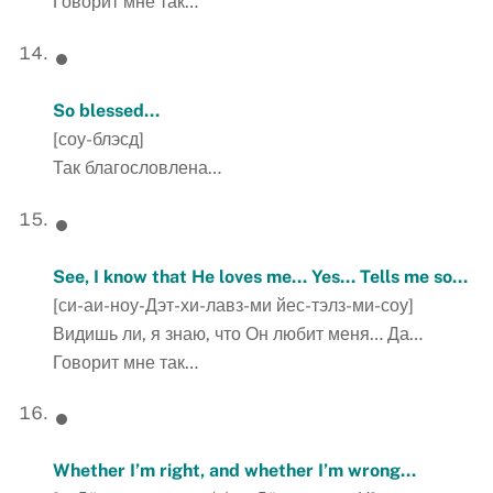
Говорит мне так…
So
blessed
…
[соу-блэсд]
Так благословлена…
See, I know that He loves me… Yes
…
Tells
me
so
…
[си-аи-ноу-Дэт-хи-лавз-ми йес-тэлз-ми-соу]
Видишь ли, я знаю, что Он любит меня… Да…
Говорит мне так…
Whether I’m right, and whether I’m wrong…