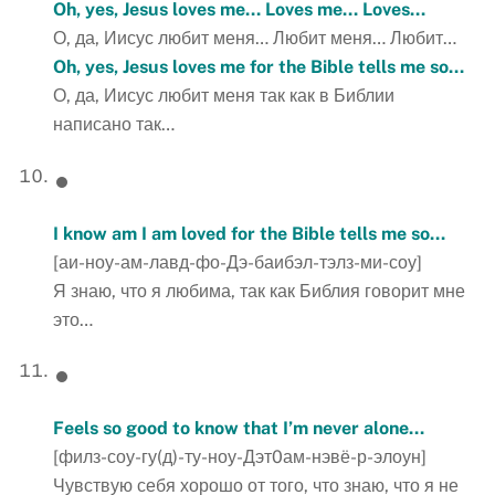
Oh, yes, Jesus loves me… Loves
me
…
Loves
…
О, да, Иисус любит меня… Любит меня… Любит…
Oh
,
yes
,
Jesus
loves
me
for
the
Bible
tells
me
so
…
О, да, Иисус любит меня так как в Библии
написано так…
I know am I am loved for the Bible tells me so…
[аи-ноу-ам-лавд-фо-Дэ-баибэл-тэлз-ми-соу]
Я знаю, что я любима, так как Библия говорит мне
это…
Feels so good to know that I’m never alone…
[филз-соу-гу(д)-ту-ноу-Дэт0ам-нэвё-р-элоун]
Чувствую себя хорошо от того, что знаю, что я не