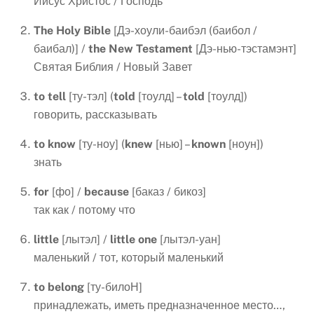
Иисус Христос / Господь
The Holy Bible
[Дэ-хоули-баибэл (баибол /
баибал)] /
the New Testament
[Дэ-нью-тэстамэнт]
Святая Библия / Новый Завет
to
tell
[ту-тэл] (
told
[тоулд] –
told
[тоулд])
говорить, рассказывать
to know
[ту-ноу] (
knew
[нью] –
known
[ноун])
знать
for
[фо] /
because
[баказ / бикоз]
так как / потому что
little
[лытэл] /
little
one
[лытэл-уан]
маленький / тот, который маленький
to
belong
[ту-билоН]
принадлежать, иметь предназначенное место…,