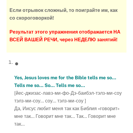
Если отрывок сложный, то поиграйте им, как
со скороговоркой!
Результат этого упражнения отображается НА
ВСЕЙ ВАШЕЙ РЕЧИ, через НЕДЕЛЮ занятий!
Yes, Jesus loves me for the Bible tells me so…
Tells me so… So… Tells me so…
[йес-джизас-лавз-ми-фо-Дэ-баибэл-тэлз-ми-соу
тэлз-ми-соу… соу… тэлз-ми-соу ]
Да, Иисус любит меня так как Библия «говорит»
мне так… Говорит мне так… Так… Говорит мне
так…