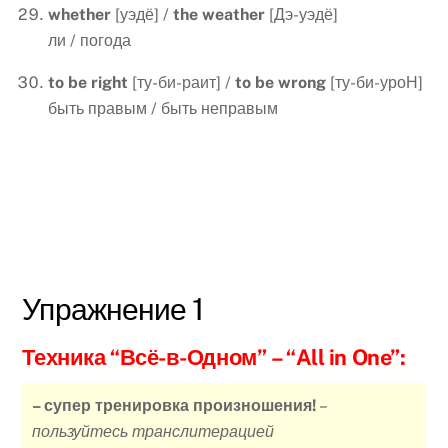
whether
[уэдё] /
the weather
[Дэ-уэдё]
ли / погода
to be right
[ту-би-раит] /
to be wrong
[ту-би-уроН]
быть правым / быть неправым
Упражнение 1
Техника “Всё-в-Одном”
– “All in One”:
– супер тренировка произношения!
–
пользуйтесь транслитерацией