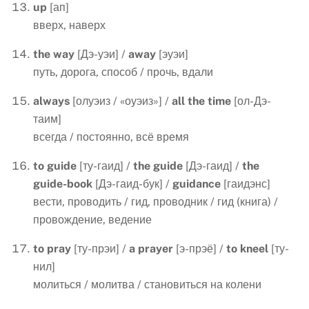
up
[ап]
вверх, наверх
the
way
[Дэ-уэи] /
away
[эуэи]
путь, дорога, способ / прочь, вдали
always
[олуэиз / «оуэиз»] /
all
the
time
[ол-Дэ-
таим]
всегда / постоянно, всё время
to guide
[ту-гаид] /
the guide
[Дэ-гаид] /
the
guide-book
[Дэ-гаид-бук] /
guidance
[гаидэнс]
вести, проводить / гид, проводник / гид (книга) /
провождение, ведение
to
pray
[ту-прэи] /
a
prayer
[э-прэё] /
to
kneel
[ту-
нил]
молиться / молитва / становиться на колени