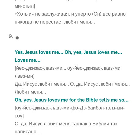
ми-стыл]
«Хоть и» не заслуживая, и уперто (Он) все равно
никогда не перестает любит меня…
Yes, Jesus loves me… Oh, yes, Jesus loves me…
Loves me…
[йес-джизас-лавз-ми… оу-йес-джизас-лавз-ми
лавз-ми]
Да, Иисус любит меня… О, да, Иисус любит меня…
Любит меня…
Oh, yes, Jesus loves me for the Bible tells me so…
[оу-йес-джизас-лавз-ми-фо-Дэ-баибэл-тэлз-ми-
соу]
О, да, Иисус любит меня так как в Библии так
написано…