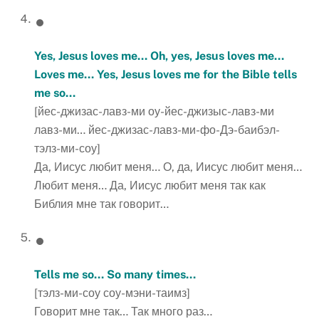
Yes, Jesus loves me… Oh, yes, Jesus loves me…
Loves me… Yes, Jesus loves me for the Bible tells
me so…
[йес-джизас-лавз-ми оу-йес-джизыс-лавз-ми
лавз-ми… йес-джизас-лавз-ми-фо-Дэ-баибэл-
тэлз-ми-соу]
Да, Иисус любит меня… О, да, Иисус любит меня…
Любит меня… Да, Иисус любит меня так как
Библия мне так говорит…
Tells me so… So many times…
[тэлз-ми-соу соу-мэни-таимз]
Говорит мне так… Так много раз…