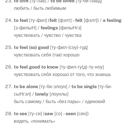
to
love
[ту-лав] /
to
be
loved
[ту-би-лавд]
любить / быть любимым
to
feel
[ту-фил] (
felt
[фэлт] –
felt
[фэлт]) /
a
feeling
[э-филыН] /
feelings
[филыНгз]
чувствовать / чувство / чувства
to
feel
(
so
)
good
[ту-фил-(соу)-гуд]
чувствовать себя (так) хорошо
to
feel
good
to
know
[ту-фил-гу(д)-ту-ноу]
чувствовать себя хорошо от того, что знаешь
to be alone
[ту-би-элоун] /
to be single
[ту-би-
сыНгэл] /
lonely
[лоунлы]
быть самому / быть «без пары» / одинокий
to
see
[ту-си] (
saw
[со] –
seen
[син])
видеть, «понимать»