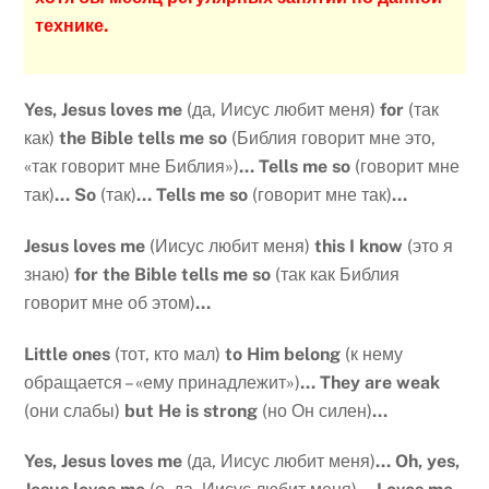
технике.
Yes
,
Jesus
loves
me
(да, Иисус любит меня)
for
(так
как)
the
Bible
tells
me
so
(Библия говорит мне это,
«так говорит мне Библия»)
…
Tells
me
so
(говорит мне
так)
…
So
(так)
…
Tells
me
so
(говорит мне так)
…
Jesus
loves
me
(Иисус любит меня)
this
I
know
(это я
знаю)
for
the
Bible
tells
me
so
(так как Библия
говорит мне об этом)
…
Little
ones
(тот, кто мал)
to
Him
belong
(к нему
обращается – «ему принадлежит»)
…
They are weak
(они слабы)
but He is strong
(но Он силен)
…
Yes
,
Jesus
loves
me
(да, Иисус любит меня)
…
Oh
,
yes
,