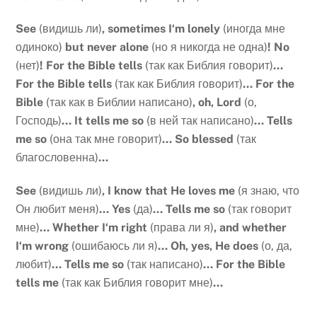
See
(видишь ли)
,
sometimes
I
‘
m
lonely
(иногда мне
одиноко)
but
never
alone
(но я никогда не одна)
!
No
(нет)
!
For
the
Bible
tells
(так как Библия говорит)
…
For
the
Bible
tells
(так как Библия говорит)
…
For
the
Bible
(так как в Библии написано)
,
oh
,
Lord
(о,
Господь)
…
It
tells
me
so
(в ней так написано)
…
Tells
me
so
(она так мне говорит)
…
So blessed
(так
благословенна)
…
See
(видишь ли)
,
I
know
that
He
loves
me
(я знаю, что
Он любит меня)
…
Yes
(да)
…
Tells
me
so
(так говорит
мне)
…
Whether
I
‘
m
right
(права ли я)
,
and
whether
I
‘
m
wrong
(ошибаюсь ли я)
…
Oh
,
yes
,
He
does
(о, да,
любит)
…
Tells
me
so
(так написано)
…
For
the
Bible
tells
me
(так как Библия говорит мне)
…