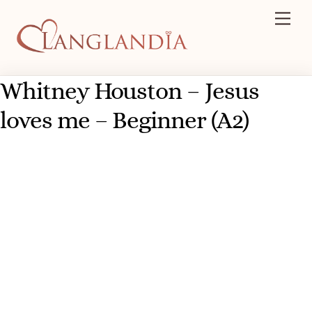
Skip
Men
to
content
Whitney Houston – Jesus
loves me – Beginner (A2)