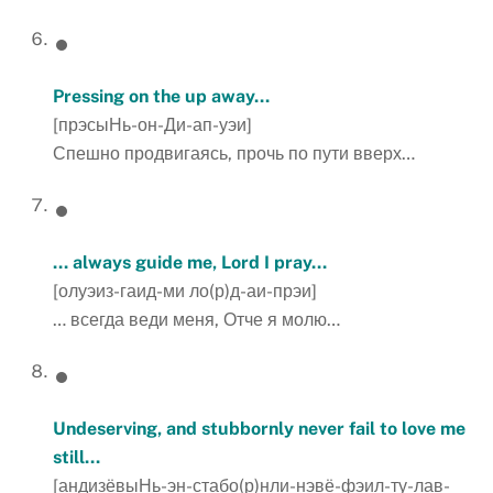
Pressing on the up away…
[прэсыНь-он-Ди-ап-уэи]
Спешно продвигаясь, прочь по пути вверх…
… always guide me, Lord I pray…
[олуэиз-гаид-ми ло(р)д-аи-прэи]
… всегда веди меня, Отче я молю…
Undeserving, and stubbornly never fail to love me
still…
[андизёвыНь-эн-стабо(р)нли-нэвё-фэил-ту-лав-