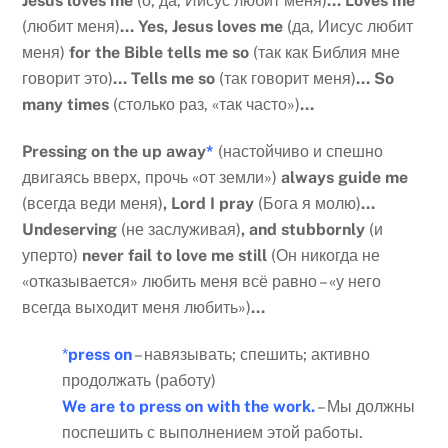
Jesus
loves
me
(о, да, Иисус любит меня)
…
Loves
me
(любит меня)
…
Yes
,
Jesus
loves
me
(да, Иисус любит
меня)
for
the
Bible
tells
me
so
(так как Библия мне
говорит это)
…
Tells
me
so
(так говорит меня)
…
So
many
times
(столько раз, «так часто»)
…
Pressing
on
the
up
away
*
(настойчиво и спешно
двигаясь вверх, прочь «от земли»)
always
guide
me
(всегда веди меня)
,
Lord
I
pray
(Бога я молю)
…
Undeserving
(не заслуживая)
,
and
stubbornly
(и
уперто)
never
fail
to
love
me
still
(Он никогда не
«отказывается» любить меня всё равно – «у него
всегда выходит меня любить»)
…
*
press
on
– навязывать; спешить; активно
продолжать (работу)
We
are
to
press
on
with
the
work
.
– Мы должны
поспешить с выполнением этой работы.