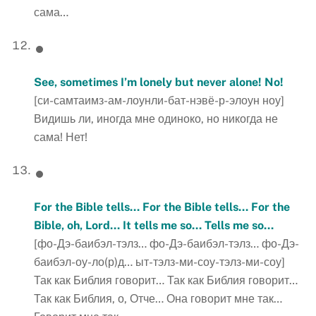
сама…
See, sometimes I’m lonely but never alone! No!
[си-самтаимз-ам-лоунли-бат-нэвё-р-элоун ноу]
Видишь ли, иногда мне одиноко, но никогда не
сама! Нет!
For the Bible tells… For the Bible tells… For the
Bible, oh, Lord… It tells me so… Tells me so…
[фо-Дэ-баибэл-тэлз… фо-Дэ-баибэл-тэлз… фо-Дэ-
баибэл-оу-ло(р)д… ыт-тэлз-ми-соу-тэлз-ми-соу]
Так как Библия говорит… Так как Библия говорит…
Так как Библия, о, Отче… Она говорит мне так…