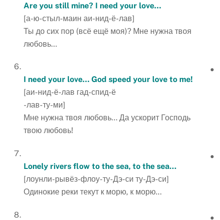
Are you still mine? I need your love…
[а-ю-стыл-маин аи-нид-ё-лав]
Ты до сих пор (всё ещё моя)? Мне нужна твоя
любовь…
I need your love… God speed your love to me!
[аи-нид-ё-лав гад-спид-ё
-лав-ту-ми]
Мне нужна твоя любовь… Да ускорит Господь
твою любовь!
Lonely rivers flow to the sea, to the sea…
[лоунли-рывёз-флоу-ту-Дэ-си ту-Дэ-си]
Одинокие реки текут к морю, к морю…