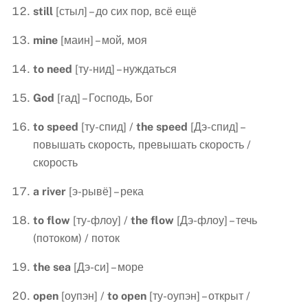
still
[стыл] – до сих пор, всё ещё
mine
[маин] – мой, моя
to
need
[ту-нид] – нуждаться
God
[гад] – Господь, Бог
to
speed
[ту-спид] /
the
speed
[Дэ-спид] –
повышать скорость, превышать скорость /
скорость
a
river
[э-рывё] – река
to
flow
[ту-флоу] /
the
flow
[Дэ-флоу] – течь
(потоком) / поток
the
sea
[Дэ-си] – море
open
[оупэн] /
to
open
[ту-оупэн] – открыт /