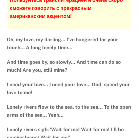
Пользуйтесь транслитерацией и очень скоро
сможете говорить с прекрасным
американским акцентом!
Oh, my love, my darling… I’ve hungered for your
touch… A long lonely time…
And time goes by, so slowly… And time can do so
much! Are you, still mine?
I need your love… I need your love… God, speed your
love to me!
Lonely rivers flow to the sea, to the sea… To the open
arms of the sea… Yeah…
Lonely rivers sigh: ‘Wait for me! Wait for me! I’ll be
coming home! Wait for me!’