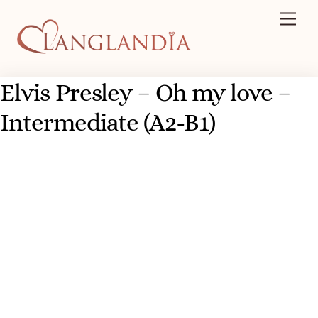
Skip
Men
to
content
Elvis Presley – Oh my love –
Intermediate (A2-B1)