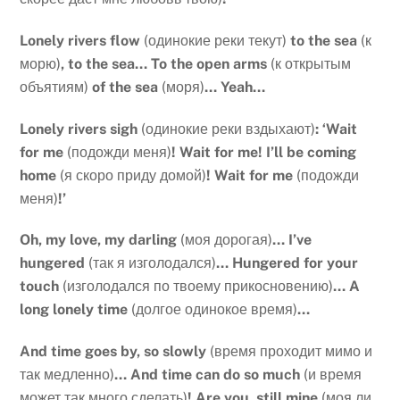
Lonely rivers flow
(одинокие реки текут)
to the sea
(к
морю)
, to the sea… To the open arms
(к открытым
объятиям)
of the sea
(моря)
… Yeah…
Lonely rivers sigh
(одинокие реки вздыхают)
: ‘Wait
for me
(подожди меня)
! Wait for me! I’ll be coming
home
(я скоро приду домой)
! Wait for me
(подожди
меня)
!’
Oh, my love, my darling
(моя дорогая)
… I’ve
hungered
(так я изголодался)
… Hungered for your
touch
(изголодался по твоему прикосновению)
… A
long lonely time
(долгое одинокое время)
…
And time goes by, so slowly
(время проходит мимо и
так медленно)
… And time can do so much
(и время
может так много сделать)
! Are you, still mine
(моя ли