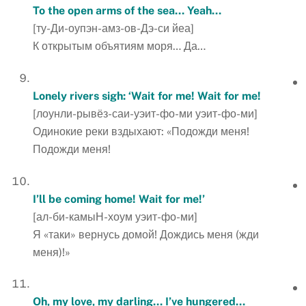
To the open arms of the sea… Yeah
…
[ту-Ди-оупэн-амз-ов-Дэ-си йеа]
К открытым объятиям моря… Да…
Lonely rivers sigh: ‘Wait for me! Wait for me!
[лоунли-рывёз-саи-уэит-фо-ми уэит-фо-ми]
Одинокие реки вздыхают: «Подожди меня!
Подожди меня!
I’ll be coming home! Wait for me!’
[ал-би-камыН-хоум уэит-фо-ми]
Я «таки» вернусь домой! Дождись меня (жди
меня)!»
Oh, my love, my darling… I’ve hungered…