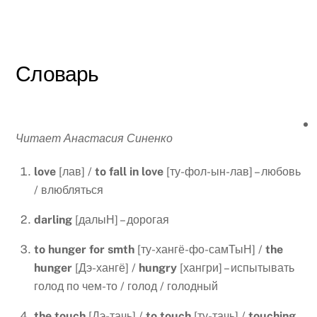
Словарь
Читает Анастасия Синенко
love
[лав] /
to
fall
in
love
[ту-фол-ын-лав] – любовь
/ влюбляться
darling
[далыН] – дорогая
to hunger for smth
[ту-хангё-фо-самТыН] /
the
hunger
[Дэ-хангё] /
hungry
[хангри] – испытывать
голод по чем-то / голод / голодный
the
touch
[Дэ-тачь] /
to
touch
[ту-тачь] /
touching