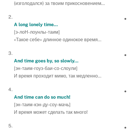
(изголодался) за твоим прикосновением…
A
long
lonely
time
…
[э-лоН-лоунлы-таим]
«Такое себе» длинное одинокое время…
And time goes by, so slowly…
[эн-таим-гоуз-баи-со-слоули]
И время проходит мимо, так медленно…
And time can do so much!
[эн-таим-кэн-ду-соу-мачь]
И время может сделать так много!