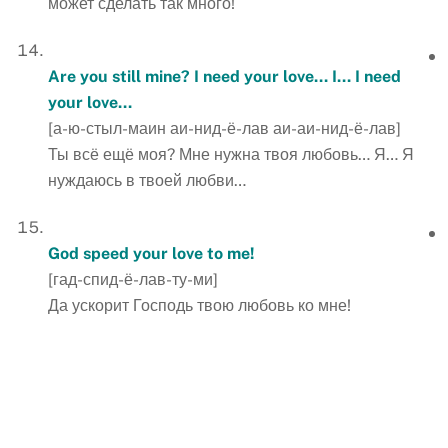
может сделать так много!
Are you still mine? I need your love… I… I need
your love…
[а-ю-стыл-маин аи-нид-ё-лав аи-аи-нид-ё-лав]
Ты всё ещё моя? Мне нужна твоя любовь… Я… Я
нуждаюсь в твоей любви…
God speed your love to me!
[гад-спид-ё-лав-ту-ми]
Да ускорит Господь твою любовь ко мне!