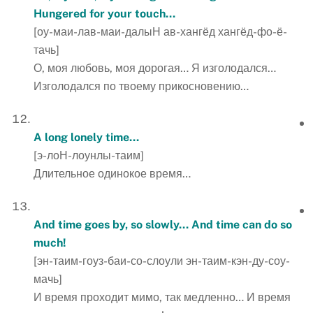
Hungered for your touch…
[оу-маи-лав-маи-далыН ав-хангёд хангёд-фо-ё-
тачь]
О, моя любовь, моя дорогая… Я изголодался…
Изголодался по твоему прикосновению…
A
long
lonely
time
…
[э-лоН-лоунлы-таим]
Длительное одинокое время…
And time goes by, so slowly… And time can do so
much!
[эн-таим-гоуз-баи-со-слоули эн-таим-кэн-ду-соу-
мачь]
И время проходит мимо, так медленно… И время