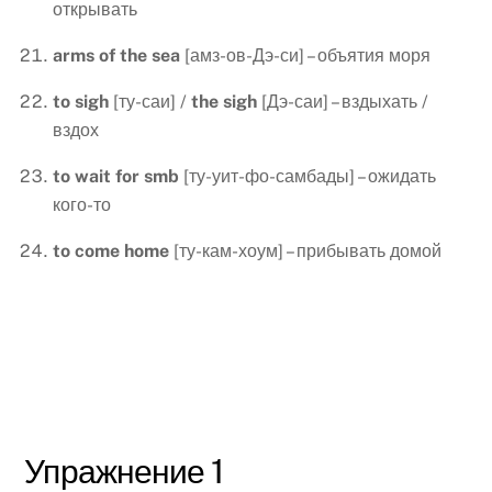
открывать
arms
of
the
sea
[амз-ов-Дэ-си] – объятия моря
to
sigh
[ту-саи] /
the
sigh
[Дэ-саи] – вздыхать /
вздох
to
wait
for
smb
[ту-уит-фо-самбады] – ожидать
кого-то
to
come
home
[ту-кам-хоум] – прибывать домой
Упражнение 1