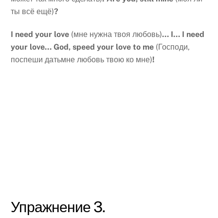
ты всё ещё)
?
I need your love
(мне нужна твоя любовь)
… I… I need
your love… God, speed your love to me
(Господи,
поспеши датьмне любовь твою ко мне)
!
Упражнение 3.