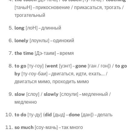
[тачыН] – прикосновение / прикасаться, трогать /
трогательный
long
[лоН] – длинный
lonely
[лоунлы] – одинокий
the
time
[Дэ-таим] – время
to
go
[ту-гоу] (
went
[уэнт] –
gone
[ган / гон]) /
to
go
by
[ту-гоу-баи] – двигаться, идти, ехать… /
двигаться мимо, проходить мимо
slow
[слоу] /
slowly
[слоули] – медленный /
медленно
to do
[ту-ду] (
did
[дыд] –
done
[дан]) – делать
so
much
[соу-мачь] – так много