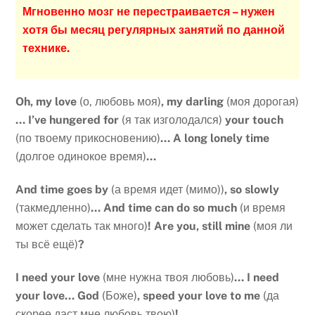
Мгновенно мозг не перестраивается – нужен
хотя бы месяц регулярных занятий по данной
технике.
Oh, my love
(о, любовь моя)
, my darling
(моя дорогая)
… I’ve hungered for
(я так изголодался)
your touch
(по твоему прикосновению)
… A long lonely time
(долгое одинокое время)
…
And time goes by
(а время идет (мимо))
, so slowly
(такмедленно)
… And time can do so much
(и время
может сделать так много)
! Are you, still mine
(моя ли
ты всё ещё)
?
I need your love
(мне нужна твоя любовь)
… I need
your love… God
(Боже)
, speed your love to me
(да
скорее даст мне любовь твою)
!