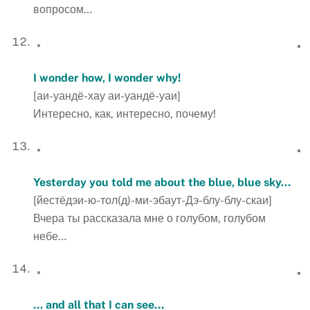
вопросом…
I wonder how, I wonder why!
[аи-уандё-хау аи-уандё-уаи]
Интересно, как, интересно, почему!
Yesterday you told me about the blue, blue sky…
[йестёдэи-ю-тол(д)-ми-эбаут-Дэ-блу-блу-скаи]
Вчера ты рассказала мне о голубом, голубом
небе…
… and all that I can see…