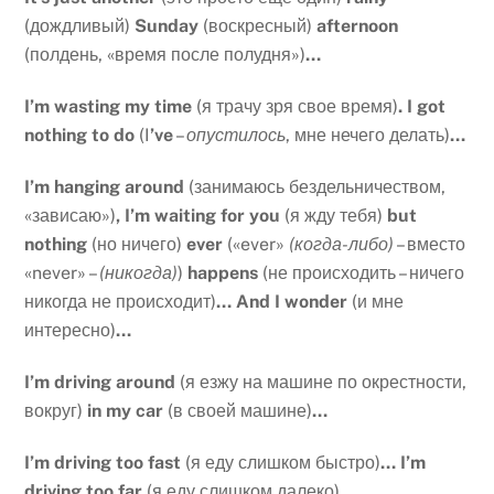
(дождливый)
Sunday
(воскресный)
afternoon
(полдень, «время после полудня»)
…
I’m wasting my time
(я трачу зря свое время)
. I got
nothing to do
(I
’ve
–
опустилось
, мне нечего делать)
…
I
’
m
hanging
around
(занимаюсь бездельничеством,
«зависаю»)
,
I
’
m
waiting
for
you
(я жду тебя)
but
nothing
(но ничего)
ever
(«ever»
(когда-либо)
– вместо
«never» –
(никогда)
)
happens
(не происходить – ничего
никогда не происходит)
…
And
I
wonder
(и мне
интересно)
…
I
’
m
driving
around
(я езжу на машине по окрестности,
вокруг)
in
my
car
(в своей машине)
…
I
’
m
driving
too
fast
(я еду слишком быстро)
…
I
’
m
driving
too
far
(я еду слишком далеко)
…