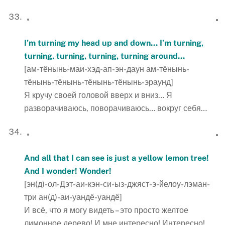
I’m turning my head up and down… I’m turning,
turning, turning, turning, turning around…
[ам-тёнынь-маи-хэд-ап-эн-даун ам-тёнынь-
тёнынь-тёнынь-тёнынь-тёнынь-эраунд]
Я кручу своей головой вверх и вниз… Я
разворачиваюсь, поворачиваюсь… вокруг себя…
And all that I can see is just a yellow lemon tree!
And I wonder! Wonder!
[эн(д)-ол-Дэт-аи-кэн-си-ыз-джяст-э-йелоу-лэман-
три ан(д)-аи-уандё-уандё]
И всё, что я могу видеть – это просто желтое
лимонное дерево! И мне интересно! Интересно!