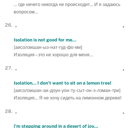
… где ничего никогда не происходит… И я задаюсь
вопросом…
Isolation is not good for me…
[аисолэишан-ыз-нат-гуд-фо-ми]
Изоляция – это не хорошо для меня…
Isolation… I don’t want to sit on a lemon tree!
[аисолэишан-аи-доун-уон-ту-сыт-он-э-лэман-три]
Изоляция… Я не хочу сидеть на лимонном дереве!
I’m stepping around in a desert of joy…