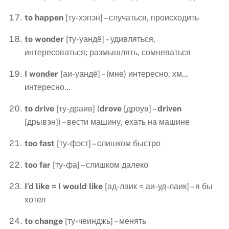
to
happen
[ту-хэпэн] – случаться, происходить
to
wonder
[ту-уандё] – удивляться,
интересоваться; размышлять, сомневаться
I
wonder
[аи-уандё] – (мне) интересно, хм…
интересно…
to
drive
[ту-драив] (
drove
[дроув] –
driven
[дрывэн]) – вести машину, ехать на машине
too
fast
[ту-фэст] – слишком быстро
too
far
[ту-фа] – слишком далеко
I
’
d
like
=
I
would
like
[ад-лаик = аи-уд-лаик] – я бы
хотел
to
change
[ту-чеинджь] – менять