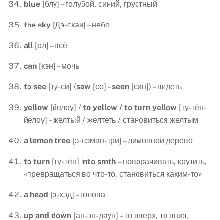
blue
[блу] – голубой, синий, грустный
the
sky
[Дэ-скаи] – небо
all
[ол] – всё
can
[кэн] – мочь
to
see
[ту-си] (
saw
[со] –
seen
[син]) – видеть
yellow
[йелоу] /
to
yellow
/
to
turn
yellow
[ту-тён-
йелоу] – желтый / желтеть / становиться желтым
a
lemon
tree
[э-лэман-три] – лимонной дерево
to
turn
[ту-тён]
into smth
– поворачивать, крутить,
«превращаться во что-то, становиться каким-то»
a head
[э-хэд] – голова
up and down
[ап-эн-даун] – то вверх, то вниз,