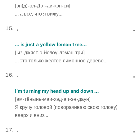
[эн(д)-ол-Дэт-аи-кэн-си]
… а всё, что я вижу…
… is just a yellow lemon tree…
[ыз-джяст-э-йелоу-лэман-три]
… это только желтое лимонное дерево…
I’m turning my head up and down …
[ам-тёнынь-маи-хэд-ап-эн-даун]
Я кручу головой (поворачиваю свою голову)
вверх и вниз…