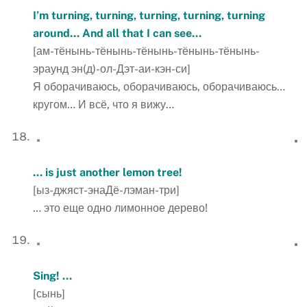
I’m turning, turning, turning, turning, turning
around… And all that I can see…
[ам-тёнынь-тёнынь-тёнынь-тёнынь-тёнынь-
эраунд эн(д)-ол-Дэт-аи-кэн-си]
Я оборачиваюсь, оборачиваюсь, оборачиваюсь…
кругом… И всё, что я вижу…
… is just another lemon tree!
[ыз-джяст-энаДё-лэман-три]
… это еще одно лимонное дерево!
Sing! …
[сынь]