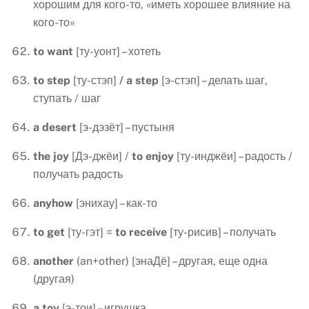
хорошим для кого-то, «иметь хорошее влияние на
кого-то»
to
want
[ту-уонт] – хотеть
to
step
[ту-стэп]
/
a
step
[э-стэп] – делать шаг,
ступать / шаг
a desert
[э-дэзёт] – пустыня
the
joy
[Дэ-джёи] /
to
enjoy
[ту-инджёи] – радость /
получать радость
anyhow
[энихау] – как-то
to get
[ту-гэт] =
to receive
[ту-рисив] – получать
another
(an+other) [энаДё] – другая, еще одна
(другая)
a toy
[э-тои] – игрушка