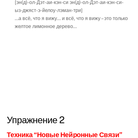
[эн(д)-ол-Дэт-аи-кэн-си эн(д)-ол-Дэт-аи-кэн-си-
ыз-джяст-э-йелоу-лэман-три]
…а всё, что я вижу… и всё, что я вижу – это только
желтое лимонное дерево…
Упражнение 2
Техника “Новые Нейронные Связи”