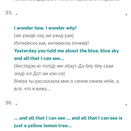
I wonder how, I wonder why!
[аи-уандё-хау аи-уанд-уаи]
Интересно как, интересно почему!
Yesterday you told me about the blue, blue sky
and all that I can see…
[йестёдэи-ю-тол(д)-ми-эбаут-Дэ-блу-блу-скаи
эн(д)-ол-Дэт-аи-кэн-си]
Вчера ты рассказала мне о синем синем небе, а
всё, что я вижу…
… and all that I can see … and all that I can see is
just a yellow lemon tree…