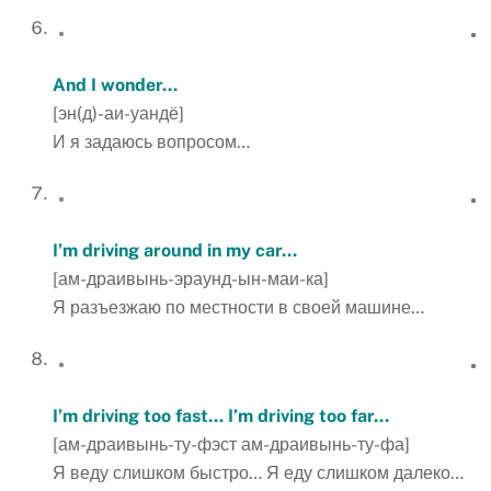
And
I
wonder
…
[эн(д)-аи-уандё]
И я задаюсь вопросом…
I’m driving around in my car…
[ам-драивынь-эраунд-ын-маи-ка]
Я разъезжаю по местности в своей машине…
I’m driving too fast… I’m driving too far…
[ам-драивынь-ту-фэст ам-драивынь-ту-фа]
Я веду слишком быстро… Я еду слишком далеко…