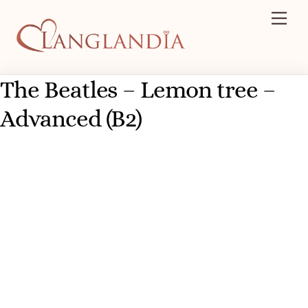
Skip
Men
to
content
The Beatles – Lemon tree –
Advanced (B2)