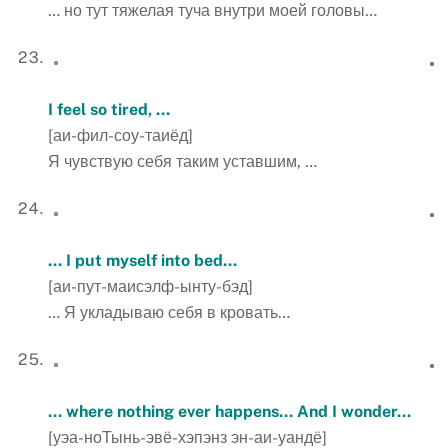
… но тут тяжелая туча внутри моей головы…
I
feel
so
tired
, …
[аи-фил-соу-таиёд]
Я чувствую себя таким уставшим, …
… I put myself into bed…
[аи-пут-маисэлф-ынту-бэд]
… Я укладываю себя в кровать…
… where nothing ever happens… And
I
wonder
…
[уэа-ноТынь-эвё-хэпэнз эн-аи-уандё]