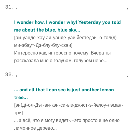
I wonder how, I wonder why! Yesterday you told
me about the blue, blue sky…
[аи-уандё-хау аи-уандё-уаи йестёдэи-ю-тол(д)-
ми-эбаут-Дэ-блу-блу-скаи]
Интересно как, интересно почему! Вчера ты
рассказала мне о голубом, голубом небе…
… and all that I can see is just another lemon
tree…
[эн(д)-ол-Дэт-аи-кэн-си-ыз-джяст-э-йелоу-лэман-
три]
… а всё, что я могу видеть – это просто еще одно
лимонное дерево…