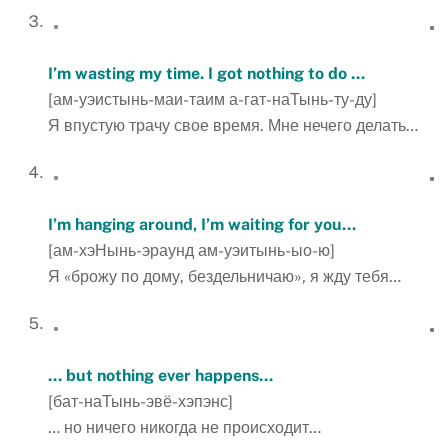
I’m wasting my time. I got nothing to do …
[ам-уэистынь-маи-таим а-гат-наТынь-ту-ду]
Я впустую трачу свое время. Мне нечего делать…
I’m hanging around, I’m waiting for you…
[ам-хэНынь-эраунд ам-уэитынь-ыо-ю]
Я «брожу по дому, бездельничаю», я жду тебя…
… but nothing ever happens…
[бат-наТынь-эвё-хэпэнс]
… но ничего никогда не происходит…