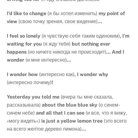
I
’
d
like
to
change
(я бы хотел изменить)
my
point
of
view
(свою точку зрения, свое видение)
…
I
feel
so
lonely
(я чувствую себя таким одиноким)
,
I
’
m
waiting
for
you
(я жду тебя)
but
nothing
ever
happens
(но ничего никогда не происходит)
…
And
I
wonder
(и мне интересно)
…
I
wonder
how
(интересно как)
,
I
wonder
why
(интересно почему)
!
Yesterday
you
told
me
(вчера ты мне сказала,
рассказывала)
about
the
blue
blue
sky
(о синем-
синем небе)
and
all
that
I
can
see
(и все, что я вижу,
«могу видеть»)
is
just
a
yellow
lemon
tree
(это всего
на всего желтое дерево лимона)
…