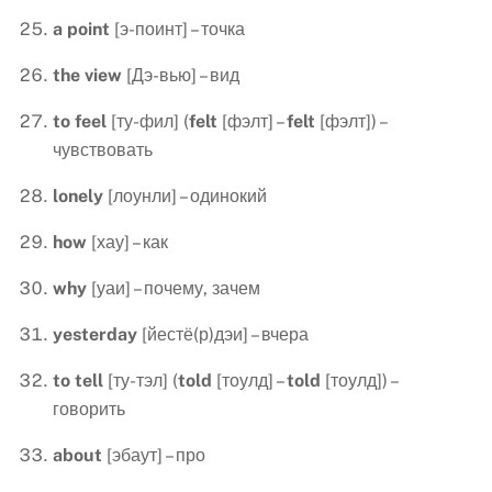
a point
[э-поинт] – точка
the view
[Дэ-вью] – вид
to feel
[ту-фил] (
felt
[фэлт] –
felt
[фэлт]) –
чувствовать
lonely
[лоунли] – одинокий
how
[хау] – как
why
[уаи] – почему, зачем
yesterday
[йестё(р)дэи] – вчера
to
tell
[ту-тэл] (
told
[тоулд] –
told
[тоулд]) –
говорить
about
[эбаут] – про