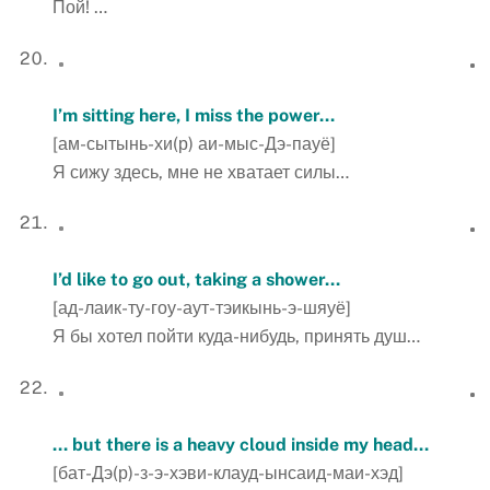
Пой! …
I’m sitting here, I miss the power…
[ам-сытынь-хи(р) аи-мыс-Дэ-пауё]
Я сижу здесь, мне не хватает силы…
I’d like to go out, taking a shower…
[ад-лаик-ту-гоу-аут-тэикынь-э-шяуё]
Я бы хотел пойти куда-нибудь, принять душ…
… but there is a heavy cloud inside my head…
[бат-Дэ(р)-з-э-хэви-клауд-ынсаид-маи-хэд]