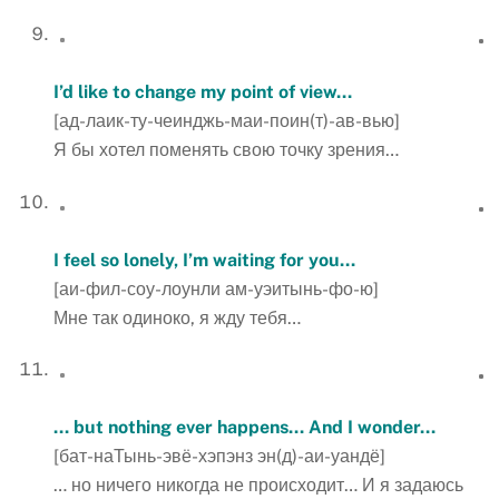
I’d like to change my point of view…
[ад-лаик-ту-чеинджь-маи-поин(т)-ав-вью]
Я бы хотел поменять свою точку зрения…
I feel so lonely, I’m waiting for you…
[аи-фил-соу-лоунли ам-уэитынь-фо-ю]
Мне так одиноко, я жду тебя…
… but nothing ever happens… And
I
wonder
…
[бат-наТынь-эвё-хэпэнз эн(д)-аи-уандё]
… но ничего никогда не происходит… И я задаюсь