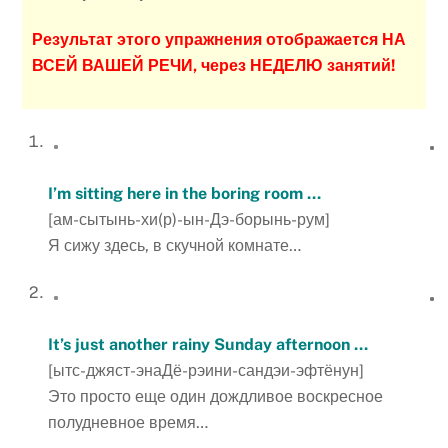
Результат этого упражнения отображается НА
ВСЕЙ ВАШЕЙ РЕЧИ, через НЕДЕЛЮ занятий!
I’m sitting here in the boring room …
[ам-сытынь-хи(р)-ын-Дэ-борынь-рум]
Я сижу здесь, в скучной комнате…
It’s just another rainy Sunday afternoon …
[ытс-джяст-энаДё-рэини-сандэи-эфтёнун]
Это просто еще один дождливое воскресное
полудневное время…