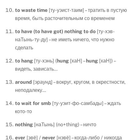
to
waste
time
[ту-уэист-таим] – тратить в пустую
время, быть расточительным со временем
to
have
(
to
have
got
)
nothing
to
do
[ту-хэв-
наТынь-ту-ду] – не иметь ничего, что нужно
сделать
to
hang
[ту-хэнь] (
hung
[хаН] –
hung
[хаН]) –
видеть, зависать…
around
[эраунд] – вокруг, кругом, в окрестности,
неподалеку…
to
wait
for
smb
[ту-уэит-фо-самбады] – ждать
кото-то
nothing
[наТынь] (no+thing) – ничто
ever
[эвё] /
never
[нэвё] – когда-либо / никогда