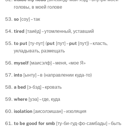
головы, в моей голове
so
[соу] – так
tired
[таиёд] – утомленный, уставший
to
put
[ту-пут] (
put
[пут] –
put
[пут]) – класть,
укладывать, размещать
myself
[маисэлф] – меня, «мое Я»
into
[ынту] – в (направлении куда-то)
a
bed
[э-бэд] – кровать
where
[уэа] – где, куда
isolation
[аисолэишан] – изоляция
to
be
good
for
smb
[ту-би-гуд-фо-самбады] – быть