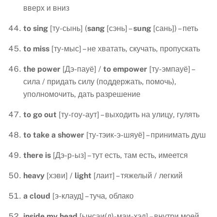
вверх и вниз
to sing
[ту-сынь] (
sang
[сэнь] –
sung
[сань]) – петь
to
miss
[ту-мыс] – не хватать, скучать, пропускать
the
power
[Дэ-пауё] /
to
empower
[ту-эмпауё] –
сила / придать силу (поддержать, помочь),
уполномочить, дать разрешение
to
go
out
[ту-гоу-аут] – выходить на улицу, гулять
to take a shower
[ту-тэик-э-шяуё] – принимать душ
there
is
[Дэ-р-ыз] – тут есть, там есть, имеется
heavy
[хэви] /
light
[лаит] – тяжелый / легкий
a
cloud
[э-клауд] – туча, облако
inside
my
head
[ынсаи(д)-маи-хэд] – внутри моей