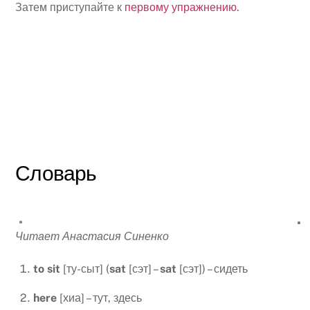
Затем приступайте к
первому упражнению
.
Словарь
Читает Анастасия Синенко
to
sit
[ту-сыт] (
sat
[сэт] –
sat
[сэт]) – сидеть
here
[хиа] – тут, здесь