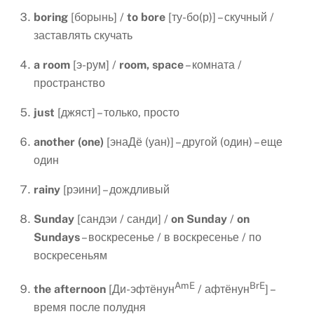
boring
[борынь] /
to
bore
[ту-бо(р)] – скучный /
заставлять скучать
a
room
[э-рум] /
room, space
– комната /
пространство
just
[джяст] – только, просто
another
(
one
)
[энаДё (уан)] – другой (один) – еще
один
rainy
[рэини] – дождливый
Sunday
[сандэи / санди] /
on
Sunday
/
on
Sundays
– воскресенье / в воскресенье / по
воскресеньям
AmE
BrE
the afternoon
[Ди-эфтёнун
/ афтёнун
] –
время после полудня