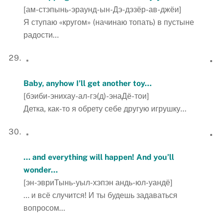
[ам-стэпынь-эраунд-ын-Дэ-дэзёр-ав-джёи]
Я ступаю «кругом» (начинаю топать) в пустыне
радости…
Baby, anyhow I’ll get another toy…
[бэиби-энихау-ал-гэ(д)-энаДё-тои]
Детка, как-то я обрету себе другую игрушку…
…
and
everything
will
happen
!
And
you
’
ll
wonder
…
[эн-эвриТынь-уыл-хэпэн андь-юл-уандё]
… и всё случится! И ты будешь задаваться
вопросом…