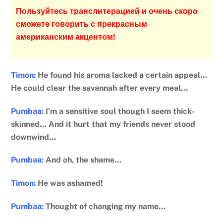
Пользуйтесь транслитерацией и очень скоро
сможете говорить с прекрасным
американским акцентом!
Timon:
He found his aroma lacked a certain appeal…
He could clear the savannah after every meal…
Pumbaa:
I’m a sensitive soul though I seem thick-
skinned… And it hurt that my friends never stood
downwind…
Pumbaa:
And oh, the shame…
Timon:
He was ashamed!
Pumbaa:
Thought of changing my name…