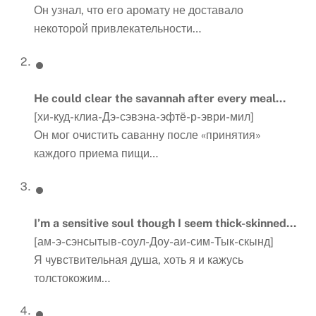
Он узнал, что его аромату не доставало
некоторой привлекательности…
He could clear the savannah after every meal…
[хи-куд-клиа-Дэ-сэвэна-эфтё-р-эври-мил]
Он мог очистить саванну после «принятия»
каждого приема пищи…
I’m a sensitive soul though I seem thick-skinned…
[ам-э-сэнсытыв-соул-Доу-аи-сим-Тык-скынд]
Я чувствительная душа, хоть я и кажусь
толстокожим…