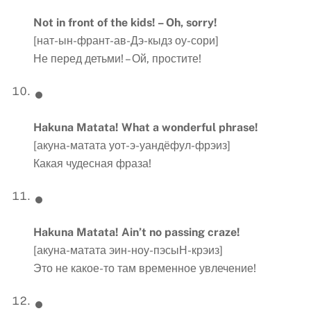
Not in front of the kids! – Oh, sorry!
[нат-ын-франт-ав-Дэ-кыдз оу-сори]
Не перед детьми! – Ой, простите!
Hakuna Matata! What a wonderful phrase!
[акуна-матата уот-э-уандёфул-фрэиз]
Какая чудесная фраза!
Hakuna Matata! Ain’t no passing craze!
[акуна-матата эин-ноу-пэсыН-крэиз]
Это не какое-то там временное увлечение!