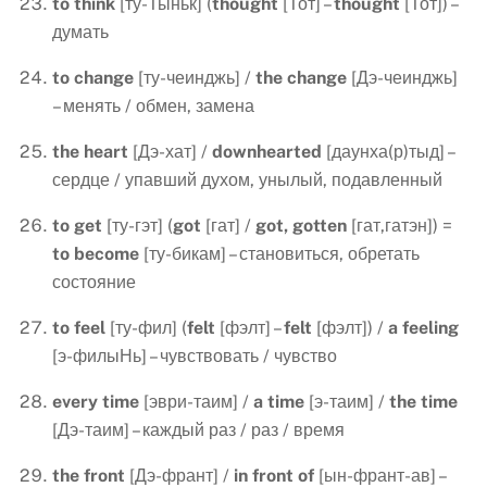
to think
[ту-Тыньк] (
thought
[Тот] –
thought
[Тот]) –
думать
to
change
[ту-чеинджь] /
the
change
[Дэ-чеинджь]
– менять / обмен, замена
the
heart
[Дэ-хат] /
downhearted
[даунха(р)тыд] –
сердце / упавший духом, унылый, подавленный
to
get
[ту-гэт] (
got
[гат] /
got
,
gotten
[гат,гатэн]) =
to
become
[ту-бикам] – становиться, обретать
состояние
to
feel
[ту-фил] (
felt
[фэлт] –
felt
[фэлт]) /
a
feeling
[э-филыНь] – чувствовать / чувство
every
time
[эври-таим] /
a
time
[э-таим] /
the
time
[Дэ-таим] – каждый раз / раз / время
the
front
[Дэ-франт] /
in
front
of
[ын-франт-ав] –