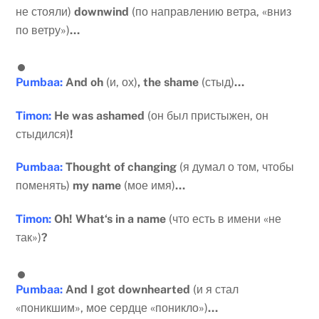
не стояли)
downwind
(по направлению ветра, «вниз
по ветру»)
…
Pumbaa:
And oh
(и, ох)
, the shame
(стыд)
…
Timon
:
He
was
ashamed
(он был пристыжен, он
стыдился)
!
Pumbaa
:
Thought
of
changing
(я думал о том, чтобы
поменять)
my
name
(мое имя)
…
Timon
:
Oh
!
What
‘
s
in
a
name
(что есть в имени «не
так»)
?
Pumbaa
:
And
I
got
downhearted
(и я стал
«поникшим», мое сердце «поникло»)
…