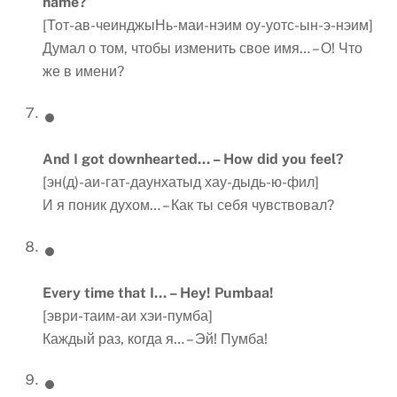
name
?
[Тот-ав-чеинджыНь-маи-нэим оу-уотс-ын-э-нэим]
Думал о том, чтобы изменить свое имя… – О! Что
же в имени?
And I got downhearted… – How did you feel?
[эн(д)-аи-гат-даунхатыд хау-дыдь-ю-фил]
И я поник духом… – Как ты себя чувствовал?
Every time that I… – Hey! Pumbaa
!
[эври-таим-аи хэи-пумба]
Каждый раз, когда я… – Эй! Пумба!