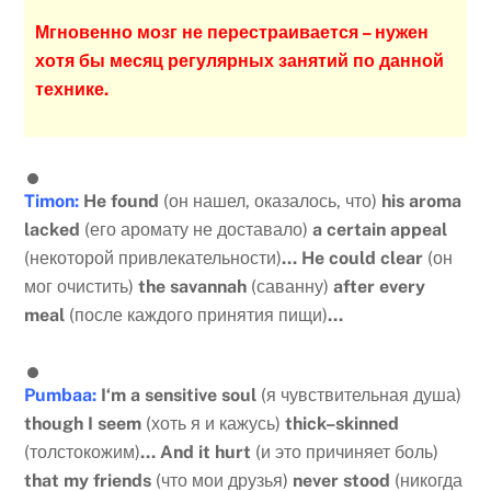
Мгновенно мозг не перестраивается – нужен
хотя бы месяц регулярных занятий по данной
технике.
Timon
:
He
found
(он нашел, оказалось, что)
his
aroma
lacked
(его аромату не доставало)
a
certain
appeal
(некоторой привлекательности)
…
He
could
clear
(он
мог очистить)
the
savannah
(саванну)
after
every
meal
(после каждого принятия пищи)
…
Pumbaa
:
I
‘
m
a
sensitive
soul
(я чувствительная душа)
though
I
seem
(хоть я и кажусь)
thick
–
skinned
(толстокожим)
…
And
it
hurt
(и это причиняет боль)
that
my
friends
(что мои друзья)
never
stood
(никогда