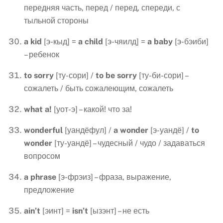
передняя часть, перед / перед, спереди, с
тыльной стороны
a
kid
[э-кыд] =
a
child
[э-чяилд] =
a
baby
[э-бэиби]
– ребенок
to
sorry
[ту-сори] /
to
be
sorry
[ту-би-сори] –
сожалеть / быть сожалеющим, сожалеть
what
a
!
[уот-э] – какой! что за!
wonderful
[уандёфул] /
a
wonder
[э-уандё] /
to
wonder
[ту-уандё] – чудесный / чудо / задаваться
вопросом
a
phrase
[э-фрэиз] – фраза, выражение,
предложение
ain
’
t
[эинт] =
isn
’
t
[ызэнт] – не есть