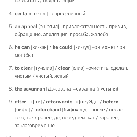
не хватать / недостающий
certain
[сётэн] – определенный
an
appeal
[эн-эпил] – привлекательность, призыв,
обращение, апелляция, просьба, жалоба
he
can
[хи-кэн] /
he
could
[хи-куд] – он может / он
мог (бы)
to
clear
[ту-клиа] /
clear
[клиа] – очистить, сделать
чистым / чистый, ясный
the
savannah
[Дэ-сэвэна] – саванна (пустыня)
after
[эфтё] /
afterwards
[эфтёуЭдс] /
before
[бифо] /
beforehand
[бифохэнд] – после / после
того, как / ранее, до, перед тем, как / заранее,
заблаговременно