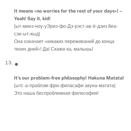
It means «no worries for the rest of your days
»! –
Yeah! Say
it
,
kid
!
[ыт-минз-ноу-уЭриз-фо-Дэ-рэст-ав-ё-дэиз йеа-
сэи-ыт-кыд]
Она означает «никаких переживаний до конца
твоих дней»! Да! Скажи-ка, малышь!
It’s our problem-free philosophy! Hakuna
Matata
!
[ытс-а-праблэм-фри-филасафи акуна-матата]
Это наша беспроблемная философия!