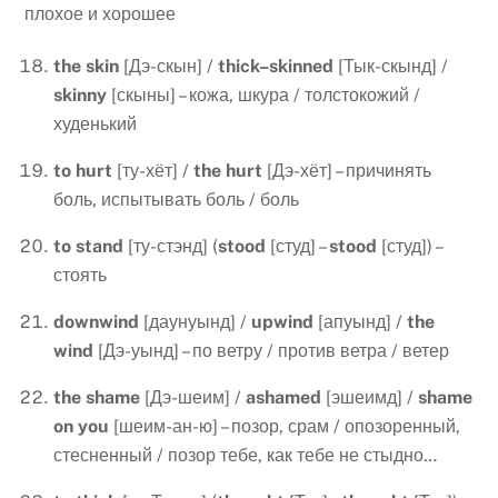
плохое и хорошее
the
skin
[Дэ-скын] /
thick
–
skinned
[Тык-скынд] /
skinny
[скыны] – кожа, шкура / толстокожий /
худенький
to
hurt
[ту-хёт] /
the
hurt
[Дэ-хёт] – причинять
боль, испытывать боль / боль
to
stand
[ту-стэнд] (
stood
[студ] –
stood
[студ]) –
стоять
downwind
[даунуынд] /
upwind
[апуынд] /
the
wind
[Дэ-уынд] – по ветру / против ветра / ветер
the
shame
[Дэ-шеим] /
ashamed
[эшеимд] /
shame
on
you
[шеим-ан-ю] – позор, срам / опозоренный,
стесненный / позор тебе, как тебе не стыдно…