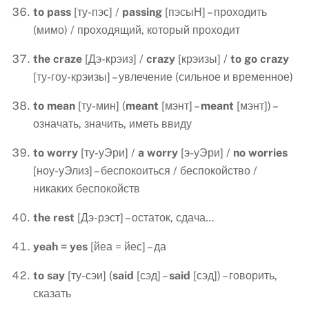
to
pass
[ту-пэс] /
passing
[пэсыН] – проходить
(мимо) / проходящий, который проходит
the
craze
[Дэ-крэиз] /
crazy
[крэизы] /
to
go
crazy
[ту-гоу-крэизы] – увлечение (сильное и временное)
to
mean
[ту-мин] (
meant
[мэнт] –
meant
[мэнт]) –
означать, значить, иметь ввиду
to
worry
[ту-уЭри] /
a
worry
[э-уЭри] /
no
worries
[ноу-уЭлиз] – беспокоиться / беспокойство /
никаких беспокойств
the
rest
[Дэ-рэст] – остаток, сдача…
yeah
=
yes
[йеа = йес] – да
to
say
[ту-сэи] (
said
[сэд] –
said
[сэд]) – говорить,
сказать