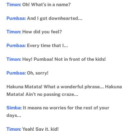
Timon:
Oh! What’s in a name?
Pumbaa:
And I got downhearted…
Timon:
How did you feel?
Pumbaa:
Every time that I…
Timon:
Hey! Pumbaa! Not in front of the kids!
Pumbaa:
Oh, sorry!
Hakuna Matata! What a wonderful phrase… Hakuna
Matata! Ain’t no passing craze…
Simba:
It means no worries for the rest of your
days…
Timon:
Yeah! Say it, kid!