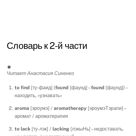
Словарь к 2-й части
Читает Анастасия Синенко
to
find
[ту-фаид] (
found
[фаунд] –
found
[фаунд]) –
находить, «узнавать»
aroma
[эроумэ] /
aromatherapy
[эроумэТэрапи] –
аромат / ароматерапия
to
lack
[ту-лэк] /
lacking
[лэкыНь] – недоставать,