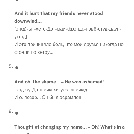
And it hurt that my friends never stood
downwind…
[эн(д)-ыт-хётс-Дэт-маи-фрэндс-нэвё-студ-даун-
уынд]
И это причиняло боль, что мои друзья никогда не
стояли по ветру…
And oh, the shame… – He was ashamed!
[энд-оу-Дэ-шеим хи-уоз-эшеимд]
И о, позор… Он был осрамлен!
Thought of changing my name… – Oh! What
‘
s
in
a