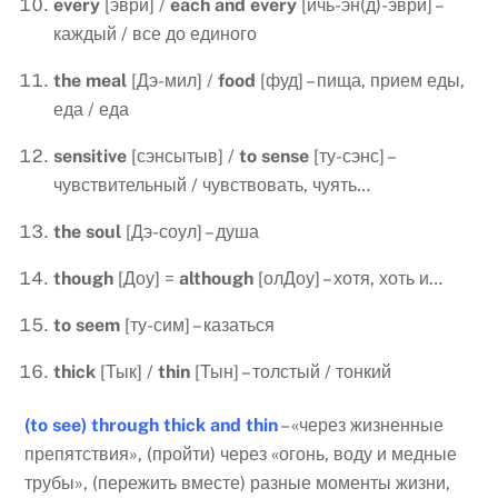
every
[эври] /
each
and
every
[ичь-эн(д)-эври] –
каждый / все до единого
the
meal
[Дэ-мил] /
food
[фуд] – пища, прием еды,
еда / еда
sensitive
[сэнсытыв] /
to
sense
[ту-сэнс] –
чувствительный / чувствовать, чуять…
the
soul
[Дэ-соул] – душа
though
[Доу] =
although
[олДоу] – хотя, хоть и…
to
seem
[ту-сим] – казаться
thick
[Тык] /
thin
[Тын] – толстый / тонкий
(
to
see
)
through
thick
and
thin
– «через жизненные
препятствия», (пройти) через «огонь, воду и медные
трубы», (пережить вместе) разные моменты жизни,