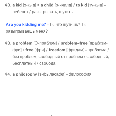
a
kid
[э-кыд] =
a
child
[э-чяилд]
/
to
kid
[ту-кыд] –
ребенок / разыгрывать, шутить
Are you kidding me?
– Ты что шутишь? Ты
разыгрываешь меня?
a
problem
[Э-праблэм] /
problem
–
free
[праблэм-
фри] /
free
[фри] /
freedom
[фридам] – проблема /
без проблем, свободный от проблем / свободный,
бесплатный / свобода
a
philosophy
[э-фыласафи] – философия