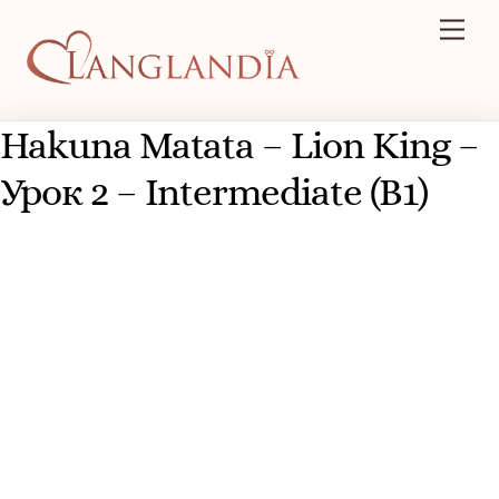
Skip
Men
to
content
Hakuna Matata – Lion King –
Урок 2 – Intermediate (B1)