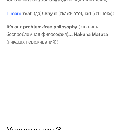
Timon:
Yeah
(да)
! Say it
(скажи это)
, kid
(«сынок»)
!
It’s our problem-free philosophy
(это наша
беспроблемная философия)
… Hakuna Matata
(никаких переживаний)
!
Упражнение 3.