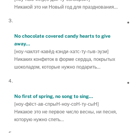
Никакой это ни Новый год для празднования…
No chocolate covered candy hearts to give
away…
[ноу-чаклэт-кавёд-кэнди-хатс-ту-гыв-эуэи]
Никаких конфеток в форме сердца, покрытых
шоколадом, которые нужно подарить…
No first of spring, no song to sing…
[ноу-фёст-ав-спрыН-ноу-соН-ту-сыН]
Никакое это не первое число весны, ни песня,
которую нужно спеть…