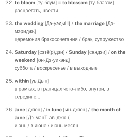
to
bloom
[ту-блум]
=
to
blossom
[ту-блазэм]
расцветать, цвести
the
wedding
[Дэ-уэдыН] /
the
marriage
[Дэ-
мэриджь]
церемония бракосочетания / брак, супружество
Saturday
[сэтё(р)дэи] /
Sunday
[сандэи] /
on
the
weekend
[он-Дэ-уикэнд]
суббота / воскресенье / в выходные
within
[уыДын]
в рамках, в границах чего-либо, внутри, в
середине…
June
[джюн] /
in June
[ын-джюн] /
the month of
June
[Дэ-манТ-ав-джюн]
июнь / в июне / июнь-месяц