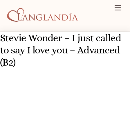
Skip
Men
to
content
Stevie Wonder – I just called
to say I love you – Advanced
(B2)