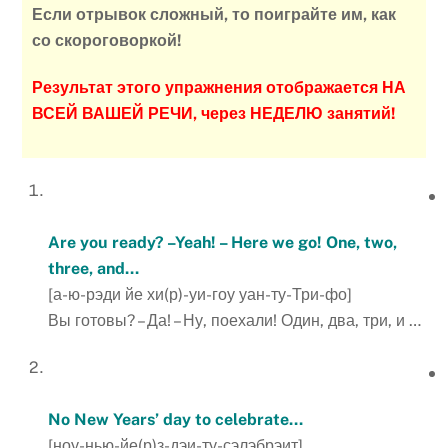
Если отрывок сложный, то поиграйте им, как
со скороговоркой!
Результат этого упражнения отображается НА
ВСЕЙ ВАШЕЙ РЕЧИ, через НЕДЕЛЮ занятий!
Are you ready? –Yeah! – Here we go! One, two,
three, and…
[а-ю-рэди йе хи(р)-уи-гоу уан-ту-Три-фо]
Вы готовы? – Да! – Ну, поехали! Один, два, три, и …
No New Years’ day to celebrate…
[ноу-нью-йе(р)з-дэи-ту-сэлэбрэит]