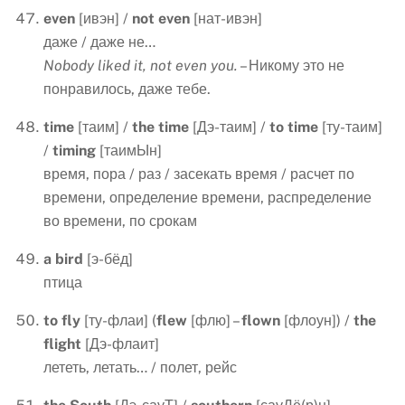
even
[ивэн] /
not
even
[нат-ивэн]
даже / даже не…
Nobody liked it, not even you.
– Никому это не
понравилось, даже тебе.
time
[таим] /
the
time
[Дэ-таим] /
to
time
[ту-таим]
/
timing
[таимЫн]
время, пора / раз / засекать время / расчет по
времени, определение времени, распределение
во времени, по срокам
a bird
[э-бёд]
птица
to
fly
[ту-флаи] (
flew
[флю] –
flown
[флоун]) /
the
flight
[Дэ-флаит]
лететь, летать… / полет, рейс