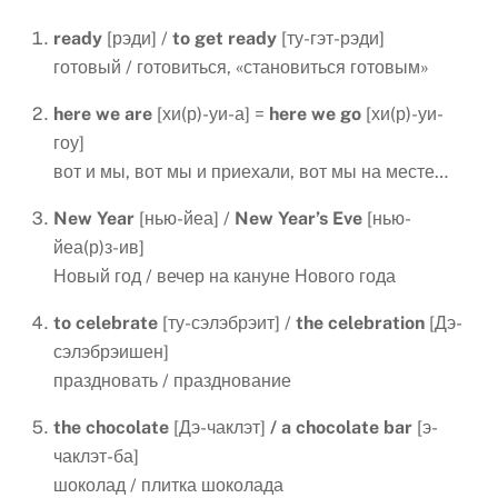
ready
[рэди] /
to
get
ready
[ту-гэт-рэди]
готовый / готовиться, «становиться готовым»
here
we
are
[хи(р)-уи-а] =
here
we
go
[хи(р)-уи-
гоу]
вот и мы, вот мы и приехали, вот мы на месте…
New
Year
[нью-йеа] /
New
Year
’
s
Eve
[нью-
йеа(р)з-ив]
Новый год / вечер на кануне Нового года
to
celebrate
[ту-сэлэбрэит] /
the
celebration
[Дэ-
сэлэбрэишен]
праздновать / празднование
the
chocolate
[Дэ-чаклэт]
/
a
chocolate
bar
[э-
чаклэт-ба]
шоколад / плитка шоколада