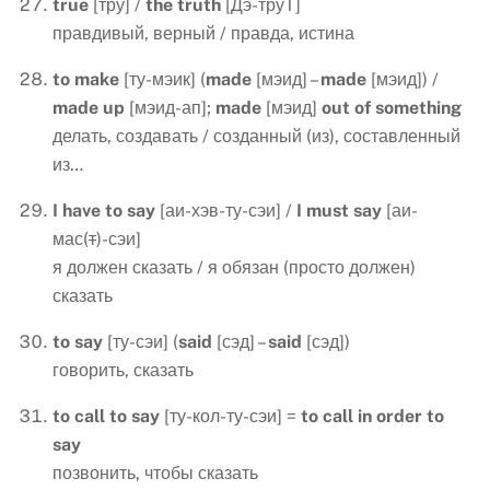
true
[тру] /
the
truth
[Дэ-труТ]
правдивый, верный / правда, истина
to
make
[ту-мэик] (
made
[мэид] –
made
[мэид]) /
made
up
[мэид-ап];
made
[мэид]
out of something
делать, создавать / созданный (из), составленный
из…
I
have
to
say
[аи-хэв-ту-сэи] /
I
must
say
[аи-
мас(
т
)-сэи]
я должен сказать / я обязан (просто должен)
сказать
to
say
[ту-сэи] (
said
[сэд] –
said
[сэд])
говорить, сказать
to
call
to
say
[ту-кол-ту-сэи] =
to call in order to
say
позвонить, чтобы сказать