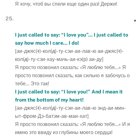
Я хочу, чтоб вы спели еще один раз! Держи!
I just called to say: “I love you”… I just called to
say how much I care… I
do
!
[аи-джяс(
т
)-кол(
д
)-ту-сэи-аи-лав-ю аи-джяс(
т
)-
кол(
д
)-ту-сэи-хау-мачь-аи-кэ(р) аи-ду]
Я просто позвонил сказать: «Я люблю тебя…» Я
просто позвонил сказать, как сильно я забочусь о
тебе… Это так!
I just called to say: “I love you!” And I mean it
from the bottom of my heart!
[аи-джяс(
т
)-кол(
д
)-ту-сэи-аи-лав-ю энд-аи-мин-
ыт-фром-Дэ-батэм-ав-маи-хат]
Я просто позвонил сказать: «Я люблю тебя…» И я
имею это ввиду из глубины моего сердца!