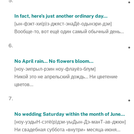
In fact, here’s just another ordinary day…
[ын-фэкт-хи(р)з-джяст-энаДё-одынэри-дэи]
Вообще-то, вот ещё один самый обычный день…
No April rain… No flowers bloom…
[ноу-эипрыл-рэин ноу-флауёз-блум]
Никой это не апрельский дождь… Ни цветение
цветов…
No wedding Saturday within the month of June…
[ноу-уэдыН-сэтё(р)дэи-уыДын-Дэ-манТ-ав-джюн]
Ни свадебная суббота «внутри» месяца-июня…