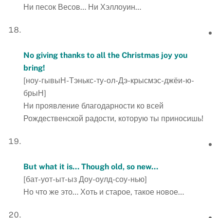
Ни песок Весов… Ни Хэллоуин…
No giving thanks to all the Christmas joy you
bring!
[ноу-гывыН-Тэнькс-ту-ол-Дэ-крысмэс-джёи-ю-
брыН]
Ни проявление благодарности ко всей
Рождественской радости, которую ты приносишь!
But what it is… Though old, so new…
[бат-уот-ыт-ыз Доу-оулд-соу-нью]
Но что же это… Хоть и старое, такое новое…