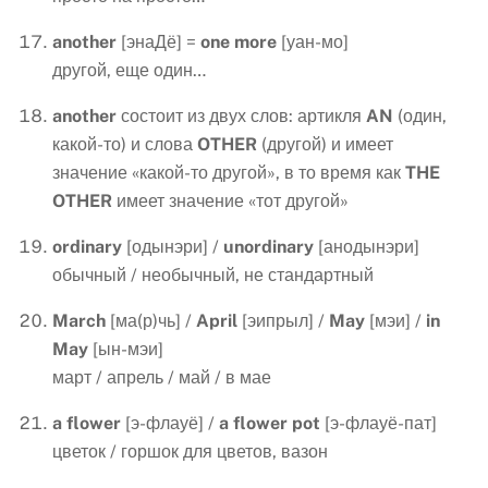
another
[энаДё] =
one
more
[уан-мо]
другой, еще один…
another
состоит из двух слов: артикля
AN
(один,
какой-то) и слова
OTHER
(другой) и имеет
значение «какой-то другой», в то время как
THE
OTHER
имеет значение «тот другой»
ordinary
[одынэри] /
unordinary
[анодынэри]
обычный / необычный, не стандартный
March
[ма(р)чь] /
April
[эипрыл] /
May
[мэи] /
in
May
[ын-мэи]
март / апрель / май / в мае
a
flower
[э-флауё] /
a
flower
pot
[э-флауё-пат]
цветок / горшок для цветов, вазон