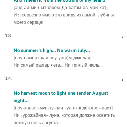
And I mean it from the bottom of my heart!
[энд-аи-мин-ыт-фром-Дэ-батэм-ов-маи-хат]
И я серьезно имею это ввиду из самой глубины
моего сердца!
No summer’s high… No warm July…
[ноу-самёрз-хаи ноу-уо(р)м-джюлаи]
Ни самый разгар лета… Ни теплый июль…
No harvest moon to light one tender August
night…
[ноу-хавэст-мун-ту-лаит-уан-тэндё-огэст-наит]
Ни «урожайная» луна, которая должна осветить
нежную ночь августа…