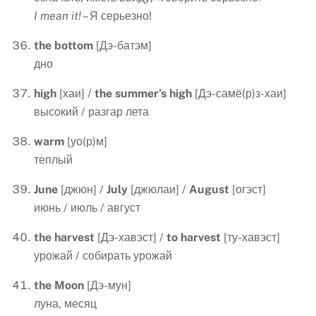
I mean it!
– Я серьезно!
the bottom
[Дэ-батэм]
дно
high
[хаи] /
the
summer
’
s
high
[Дэ-самё(р)з-хаи]
высокий / разгар лета
warm
[уо(р)м]
теплый
June
[джюн] /
July
[джюлаи] /
August
[огэст]
июнь / июль / август
the
harvest
[Дэ-хавэст] /
to
harvest
[ту-хавэст]
урожай / собирать урожай
the
Moon
[Дэ-мун]
луна, месяц