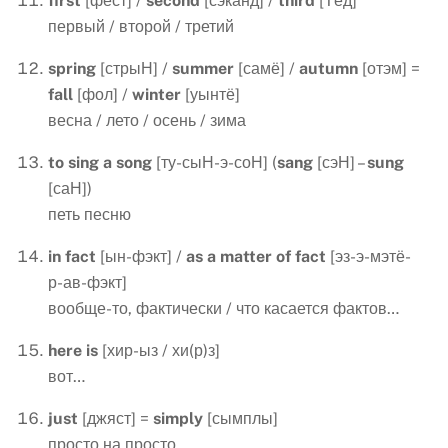
first
[фёст] /
second
[сэканд] /
third
[Тёд]
первый / второй / третий
spring
[стрыН] /
summer
[самё] /
autumn
[отэм] =
fall
[фол] /
winter
[уынтё]
весна / лето / осень / зима
to sing a song
[ту-сыН-э-соН] (
sang
[сэН] –
sung
[саН])
петь песню
in
fact
[ын-фэкт] /
as
a
matter
of
fact
[эз-э-мэтё-
р-ав-фэкт]
вообще-то, фактически / что касается фактов…
here is
[хир-ыз / хи(р)з]
вот…
just
[джяст] =
simply
[сымплы]
просто на просто…