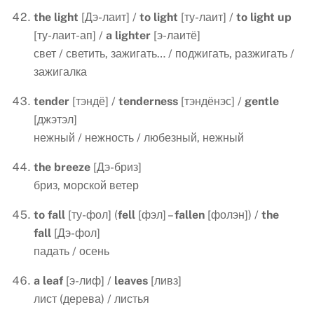
the
light
[Дэ-лаит] /
to
light
[ту-лаит] /
to
light
up
[ту-лаит-ап] /
a
lighter
[э-лаитё]
свет / светить, зажигать… / поджигать, разжигать /
зажигалка
tender
[тэндё] /
tenderness
[тэндёнэс] /
gentle
[джэтэл]
нежный / нежность / любезный, нежный
the
breeze
[Дэ-бриз]
бриз, морской ветер
to
fall
[ту-фол] (
fell
[фэл] –
fallen
[фолэн]) /
the
fall
[Дэ-фол]
падать / осень
a
leaf
[э-лиф] /
leaves
[ливз]
лист (дерева) / листья