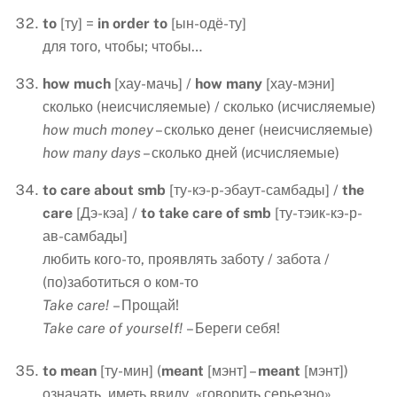
to
[ту] =
in
order
to
[ын-одё-ту]
для того, чтобы; чтобы…
how
much
[хау-мачь] /
how
many
[хау-мэни]
сколько (неисчисляемые) / сколько (исчисляемые)
how much money
– сколько денег (неисчисляемые)
how many days
– сколько дней (исчисляемые)
to care about smb
[ту-кэ-р-эбаут-самбады] /
the
care
[Дэ-кэа] /
to take care of smb
[ту-тэик-кэ-р-
ав-самбады]
любить кого-то, проявлять заботу / забота /
(по)заботиться о ком-то
Take care!
– Прощай!
Take care of yourself!
– Береги себя!
to
mean
[ту-мин] (
meant
[мэнт] –
meant
[мэнт])
означать, иметь ввиду, «говорить серьезно»