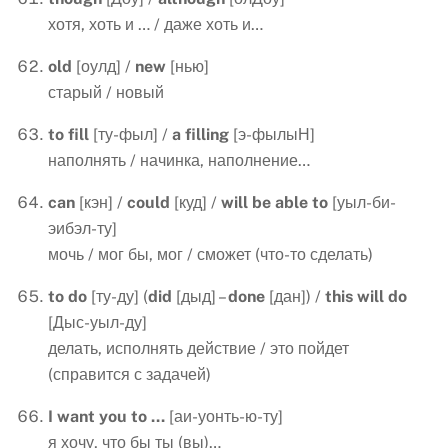
хотя, хоть и … / даже хоть и…
old
[оулд] /
new
[нью]
старый / новый
to
fill
[ту-фыл] /
a
filling
[э-фылыН]
наполнять / начинка, наполнение…
can
[кэн] /
could
[куд] /
will
be
able
to
[уыл-би-
эибэл-ту]
мочь / мог бы, мог / сможет (что-то сделать)
to
do
[ту-ду] (
did
[дыд] –
done
[дан]) /
this
will
do
[Дыс-уыл-ду]
делать, исполнять действие / это пойдет
(справится с задачей)
I
want
you
to
…
[аи-уонть-ю-ту]
я хочу, что бы ты (вы)…