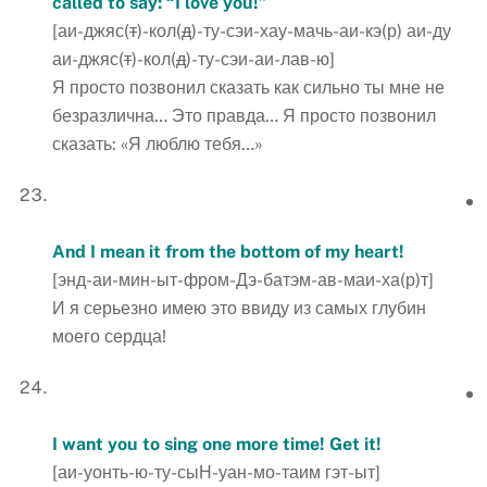
called to say: “I love you!”
[аи-джяс(
т
)-кол(
д
)-ту-сэи-хау-мачь-аи-кэ(р) аи-ду
аи-джяс(
т
)-кол(
д
)-ту-сэи-аи-лав-ю]
Я просто позвонил сказать как сильно ты мне не
безразлична… Это правда… Я просто позвонил
сказать: «Я люблю тебя…»
And I mean it from the bottom of my heart!
[энд-аи-мин-ыт-фром-Дэ-батэм-ав-маи-ха(р)т]
И я серьезно имею это ввиду из самых глубин
моего сердца!
I want you to sing one more time! Get it!
[аи-уонть-ю-ту-сыН-уан-мо-таим гэт-ыт]