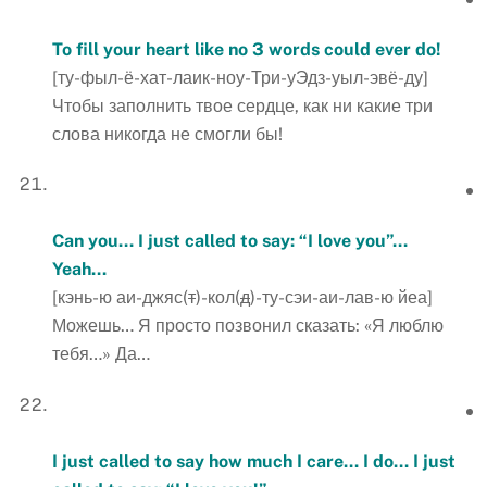
To fill your heart like no 3 words could ever do!
[ту-фыл-ё-хат-лаик-ноу-Три-уЭдз-уыл-эвё-ду]
Чтобы заполнить твое сердце, как ни какие три
слова никогда не смогли бы!
Can you… I just called to say: “I love you”…
Yeah…
[кэнь-ю аи-джяс(
т
)-кол(
д
)-ту-сэи-аи-лав-ю йеа]
Можешь… Я просто позвонил сказать: «Я люблю
тебя…» Да…
I just called to say how much I care… I do… I just