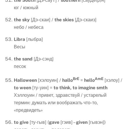
the
South
[Дэ-сауТ] /
southern
[сауДё(р)н]
юг / южный
the
sky
[Дэ-скаи] /
the
skies
[Дэ-скаиз]
небо / небеса
Libra
[лыбра]
Весы
the
sand
[Дэ-сэнд]
песок
BrE
AmE
Halloween
[хэлоуин] /
hallo
=
hello
[хэлоу] /
to
ween
[ту-уин] =
to think, to imagine smth
Хэллоуин / привет, здравствуй / устарелый
термин: думать или воображать что-то,
«предвидеть»
to
give
[ту-гыв] (
gave
[гэив] –
given
[гывэн])