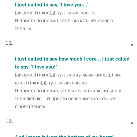
I just called to say, ‘I love you…’
[аи-джяс(
т
)-кол(
д
)-ту-сэи-аи-лав-ю]
Я просто позвонил, чтоб сказать: «Я люблю
тебя…»
I just called to say how much I care… I just called
to say, ‘I love you!’
[аи-джяс(
т
)-кол(
д
)-ту-сэи-хау-мачь-аи-кэ(р) аи-
джяс(
т
)-кол(
д
)-ту-сэи-аи-лав-ю]
Я просто позвонил, чтобы сказать как сильно я
тебя люблю… Я просто позвонил сказать: «Я
люблю тебя!»