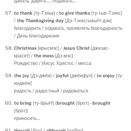
давать, дарить…, подавать…
to
thank
[ту-Тэньк] /
to
give
thanks
[ту-гыв-Тэнкс]
/
the
Thanksgiving
day
[Дэ-ТэнксгывыН-дэи]
благодарить / отдавать, проявлять благодарность
/ День благодарения
Christmas
[крысмэс] /
Jesus
Christ
[джизас-
красит] /
the
mass
[Дэ-мэс]
Рождество / Иисус Христос / месса
the
joy
[Дэ-джёи] /
joyful
[джёифул] /
to
enjoy
[ту-
инджёи]
радость / радостный / радоваться
to bring
[ту-брыН] (
brought
[брот] –
brought
[брот])
приносить…
though
[Доу] /
although
[олДоу]