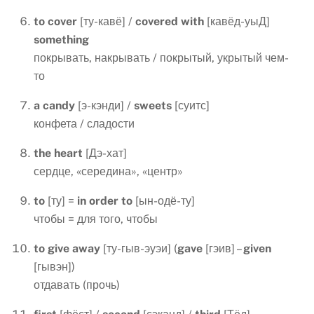
to
cover
[ту-кавё] /
covered
with
[кавёд-уыД]
something
покрывать, накрывать / покрытый, укрытый чем-
то
a
candy
[э-кэнди] /
sweets
[суитс]
конфета / сладости
the
heart
[Дэ-хат]
сердце, «середина», «центр»
to
[ту] =
in
order
to
[ын-одё-ту]
чтобы = для того, чтобы
to
give
away
[ту-гыв-эуэи] (
gave
[гэив] –
given
[гывэн])
отдавать (прочь)