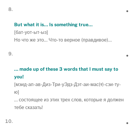
But what it is… Is something true…
[бат-уот-ыт-ыз]
Но что же это… Что-то верное (правдивое)…
… made up of these 3 words that I must say to
you!
[мэид-ап-ав-Диз-Три-уЭдз-Дэт-аи-мас(
т
)-сэи-ту-
ю]
… состоящее из этих трех слов, которые я должен
тебе сказать!