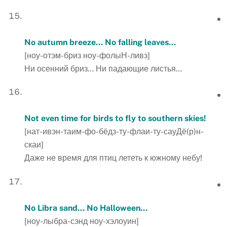
No
autumn
breeze
…
No
falling
leaves
…
[ноу-отэм-бриз ноу-фолыН-ливз]
Ни осенний бриз… Ни падающие листья…
Not even time for birds to fly to southern skies!
[нат-ивэн-таим-фо-бёдз-ту-флаи-ту-сауДё(р)н-
скаи]
Даже не время для птиц лететь к южному небу!
No
Libra
sand
…
No
Halloween
…
[ноу-лыбра-сэнд ноу-хэлоуин]