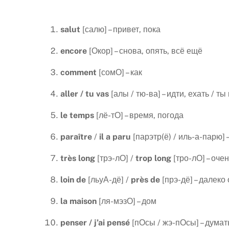
salut
[салю] – привет, пока
encore
[Окор] – снова, опять, всё ещё
comment
[сомО] – как
aller
/
tu
vas
[алы / тю-ва] – идти, ехать / т
le
temps
[лё-тО] – время, погода
para
î
tre
/
il
a
paru
[парэтр(ё) / иль-а-парю] 
tr
è
s
long
[трэ-лО] /
trop
long
[тро-лО] – оче
loin
de
[льуА-дё] /
pr
è
s
de
[прэ-дё] – далеко 
la
maison
[ля-мэзО] – дом
penser
/
j
’
ai
pens
é
[пОсы / жэ-пОсы] – думать