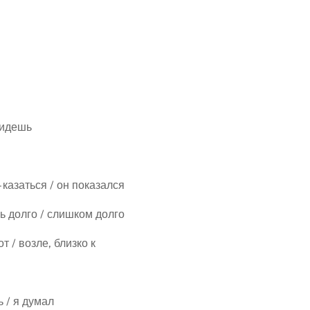
ы идешь
– казаться / он показался
нь долго / слишком долго
от / возле, близко к
 / я думал