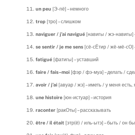
un
peu
[Э-пё] – немного
trop
[тро] – слишком
naviguer
/
j
’
ai
navigu
é
[навигы / жэ-навигы] 
se
sentir
/
je
me
sens
[сё-сЁтир / жё-мё-сО] 
fatigu
é
[фатигы] – уставший
faire
/
fais
–
moi
[фэр / фэ-муа] – делать / сд
avoir
/
j
’
ai
[авуар / жэ] – иметь / у меня есть,
une
histoire
[юн-истуар] – история
raconter
[ракОты] – рассказывать
ê
tre
/
il
é
tait
[этр(ё) / иль-ытэ] – быть / он б