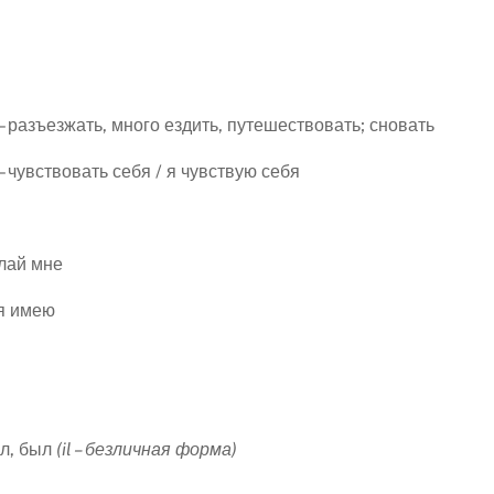
– разъезжать, много ездить, путешествовать; сновать
– чувствовать себя / я чувствую себя
елай мне
 я имею
ыл, был
(
il
– безличная форма)