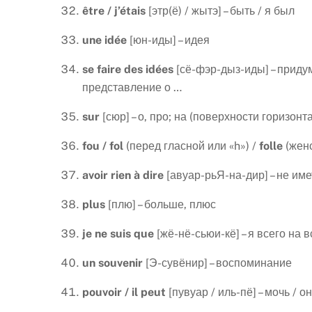
ê
tre
/
j
’é
tais
[этр(ё) / жытэ] – быть / я был
une
id
é
e
[юн-иды] – идея
se
faire
des
id
é
es
[сё-фэр-дыз-иды] – придум
представление о …
sur
[сюр] – о, про; на (поверхности горизон
fou
/
fol
(перед гласной или «h») /
folle
(женс
avoir
rien
à
dire
[авуар-рьЯ-на-дир] – не име
plus
[плю] – больше, плюс
je
ne
suis
que
[жё-нё-сьюи-кё] – я всего на в
un
souvenir
[Э-сувёнир] – воспоминание
pouvoir
/
il
peut
[пувуар / иль-пё] – мочь / о