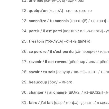
une
fois
[юн(ё)-фуа] – один раз
quelqu
‘
un
[келькА] – кто-то, кого-то
conna
î
tre
/
tu
connais
[конэтр(ё) / тю-конэ] 
partir
/
il
est
parti
[партир / иль-э-парти] – у
tr
è
s
loin
[трэ-льуА] – очень далеко
se
perdre
/
il
s
‘
est
perdu
[сё-пэрдр(ё) / иль-
revenir
/
il
est
revenu
[рёвёнир / иль-э-рёвё
savoir
/
tu
sais
[савуар / тю-сэ] – знать / ты 
beaucoup
[боку] – много
changer
/
j
’
ai
chang
é
[шОжы / жэ-шОжы] – ме
faire
/
j
’
ai
fait
[фэр / жэ-фэ] – делать / я сдел