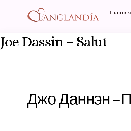
Skip
to
Главна
content
Joe Dassin – Salut
Джо Даннэн – 