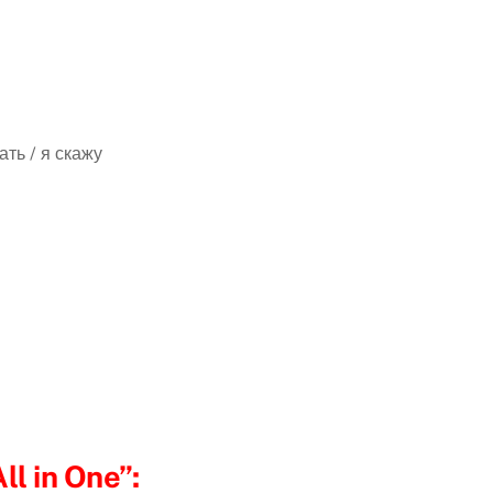
ать / я скажу
All in One”: