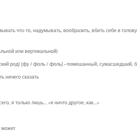
ывать что-то, надумывать, вообразить, вбить себе в голову
тальной или вертикальной)
кий род) [фу / фоль / фоль] – помешанный, сумасшедший, 
ть ничего сказать
сего, я только лишь… «я ничто другое, как…»
н может