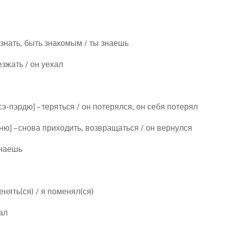
– знать, быть знакомым / ты знаешь
езжать / он уехал
сэ-пэрдю] – теряться / он потерялся, он себя потерял
ню] – снова приходить, возвращаться / он вернулся
знаешь
нять(ся) / я поменял(ся)
ал