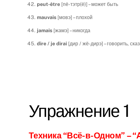
peut
-ê
tre
[пё-тэтр(ё)] – может быть
mauvais
[мовэ] – плохой
jamais
[жамэ] – никогда
dire
/
je
dirai
[дир / жё-дирэ] – говорить, сказ
Упражнение 1
Техника “Всё-в-Одном”
– “